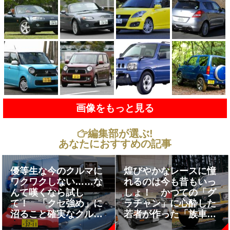
画像をもっと見る
編集部が選ぶ!
あなたにおすすめの記事
優等生な今のクルマに
煌びやかなレースに憧
ワクワクしない……な
れるのは今も昔もいっ
んて嘆くなら試し
しょ！ かつての「グ
て！ 「クセ強め」に
ラチャン」に心酔した
沼ること確実なクルマ
若者が作った「族車カ
５選
スタム」のベース車３