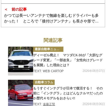
みた
前の記事
かつては長ーいアンテナで無線を楽しむドライバーも多
かった！ ところで「後付けアンテナ」も長さや形で違
法になるケースがあるので要注意
関連記事
カ
最新自動車ニュース
テ
ゴ
ディーゼル廃止！ マツダCX-30が「大胆なグ
リ
ー
レード変更」「一部改良」「女性向けグレード
を展開」した理由とは？
2026年08月07日
TEXT: WEB CARTOP
カ
自動車コラム
テ
ゴ
もうすぐインテグラが日本で復活する！ その
リ
ー
前に「インテグラ」とはどんなクルマだったの
か歴代４モデルをおさらい!!
2026年08月06日
TEXT:
遠藤正賢