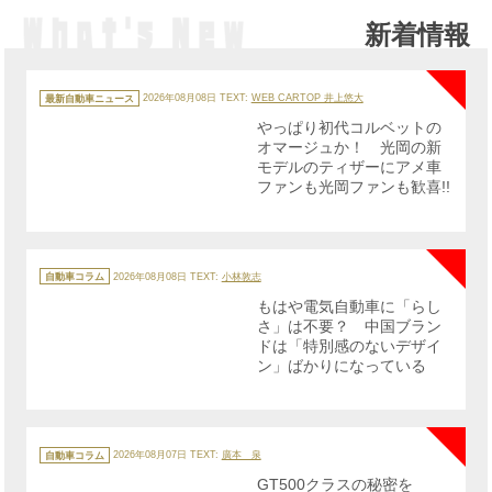
新着情報
NE
カ
テ
最新自動車ニュース
2026年08月08日
TEXT:
WEB CARTOP 井上悠大
ゴ
リ
やっぱり初代コルベットの
ー
オマージュか！ 光岡の新
モデルのティザーにアメ車
ファンも光岡ファンも歓喜!!
NE
カ
テ
自動車コラム
2026年08月08日
TEXT:
小林敦志
ゴ
リ
もはや電気自動車に「らし
ー
さ」は不要？ 中国ブラン
ドは「特別感のないデザイ
ン」ばかりになっている
NE
カ
テ
自動車コラム
2026年08月07日
TEXT:
廣本 泉
ゴ
リ
GT500クラスの秘密を
ー