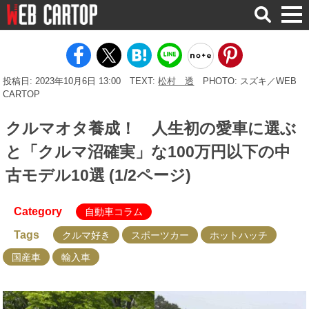
検
索
投稿日: 2023年10月6日 13:00
TEXT:
松村 透
PHOTO: スズキ／WEB
CARTOP
クルマオタ養成！ 人生初の愛車に選ぶ
と「クルマ沼確実」な100万円以下の中
古モデル10選 (1/2ページ)
Category
自動車コラム
Tags
クルマ好き
スポーツカー
ホットハッチ
国産車
輸入車