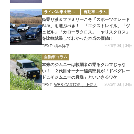
カ
ライバル車比較テスト
自動車コラム
テ
ゴ
街乗り派＆ファミリーこそ「スポーツグレード
リ
ー
SUV」を選ぶべき！ 「エクストレイル」「ヴ
ェゼル」「カローラクロス」「ヤリスクロス」
を比較試乗してわかった本当の価値!!
2026年08月04日
TEXT: 橋本洋平
カ
自動車コラム
テ
ゴ
本来のジムニーは軟弱者の乗るクルマじゃな
リ
ー
い！ ２代目オーナー編集部員が「ドベグレー
ドこそジムニーの真髄」といいきるワケ
2026年08月04日
TEXT:
WEB CARTOP 井上悠大