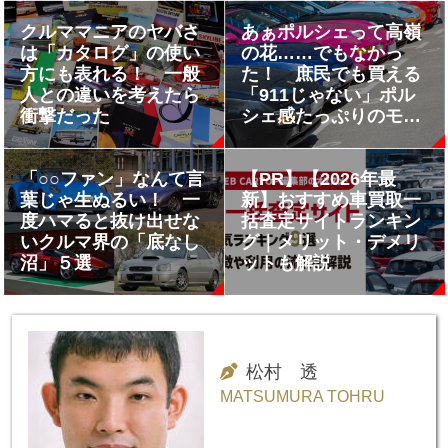
台
クルママニアのヤバさ
あぁポルシェって高嶺
は「カタログ」の使い
の花……でもなかっ
方にも表れる！ 一般
た！ 庶民でも買える
人との違いを考えたら
「911じゃない」ポル
衝撃だった
シェ感たっぷりのモデ
ル
「○○ファン」なんて言
【PR】【2026年最
葉じゃ生ぬるい！ 一
新】おすすめ車買取一
度ハマると抜け出せな
括査定サイトランキン
いクルマ界の「底なし
グ｜メリット・デメリ
沼」５選
ットも解説
松村 透
MATSUMURA TOHRU