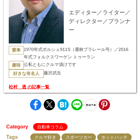
エディター／ライター／
ディレクター／プランナ
ー
1970年式ポルシェ911S（通称プラレール号）／2016
愛車
年式フォルクスワーゲン トゥーラン
公私ともにクルマ漬けです
趣味
藤沢武生
好きな有名人
松村 透 の記事一覧
Category
自動車コラム
Tags
クルマ好き
スポーツカー
ホットハッチ