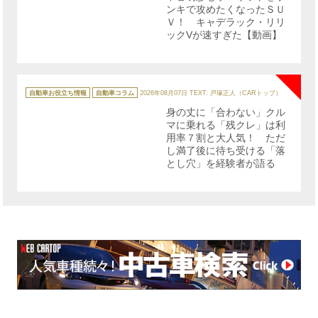
ンキで攻めたくなったＳＵ
Ｖ！ キャデラック・リリ
ックVが速すぎた【動画】
NE
カ
テ
自動車お役立ち情報
自動車コラム
2026年08月07日
TEXT: 戸塚正人（CARトップ）
ゴ
リ
身の丈に「合わない」クル
ー
マに乗れる「残クレ」は利
用率７割と大人気！ ただ
し満了後に待ち受ける「落
とし穴」を経験者が語る