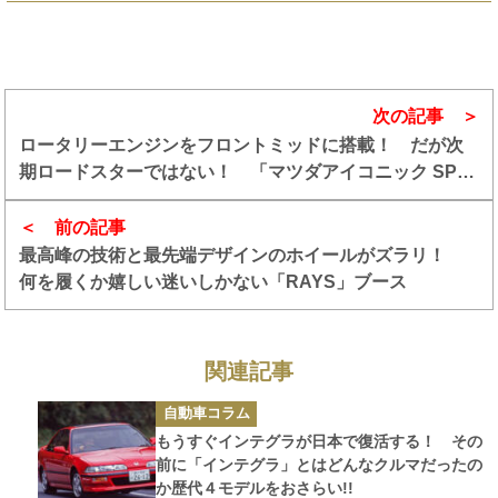
次の記事
ロータリーエンジンをフロントミッドに搭載！ だが次
期ロードスターではない！ 「マツダアイコニック SP」
が示すマツダの未来とは
前の記事
最高峰の技術と最先端デザインのホイールがズラリ！
何を履くか嬉しい迷いしかない「RAYS」ブース
関連記事
カ
自動車コラム
テ
ゴ
もうすぐインテグラが日本で復活する！ その
リ
ー
前に「インテグラ」とはどんなクルマだったの
か歴代４モデルをおさらい!!