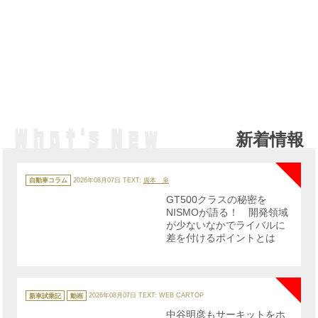
新着情報
NE
カ
テ
自動車コラム
2026年08月07日
TEXT:
廣本 泉
ゴ
リ
GT500クラスの秘密を
ー
NISMOが語る！ 開発領域
が少ないなかでライバルに
差を付けるポイントとは
NE
カ
テ
新車試乗記
動画
2026年08月07日
TEXT: WEB CARTOP
ゴ
リ
中谷明彦もサーキットをホ
ー