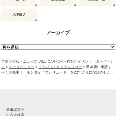
木下隆之
アーカイブ
ア
ー
カ
自動車情報・ニュース WEB CARTOP
>
自動車イベント・カーイベン
イ
ト
>
モーターショー
>
ジャパンモビリティショー
>
数年後に市販す
ブ
べく開発中！ ホンダが「プレリュード」を22年ぶりに復活させた!!
新車試乗記
中古車検索