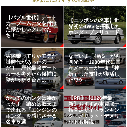
【バブル世代】デート
【ニッポンの名車】世
カーブームに火を付け
界初の4WSを搭載した
た懐かしいクルマた
ホンダ・プレリュード
ち！
実際乗ってりゃモテた
なぜいま「4WS」が再
謎時代があったの
脚光？ 1980年代に国
だ！ 歴代最強デート
産メーカーが一度「挫
カーを考えたら候補に
折」した技術が復活し
挙がった６台とは
たワケ
かつてのホンダは凄か
【PR】【2026年最
った！ 踏めば脳天ま
新】おすすめ車買取一
で痺れる「エンジンの
括査定サイトランキン
ホンダ」を感じさせる
グ｜メリット・デメリ
名車５選
ットも解説