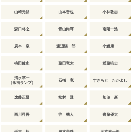
山崎元裕
山本晋也
小林敦志
森口将之
青山尚暉
南陽一浩
廣本 泉
渡辺陽一郎
小鮒康一
桃田健史
藤田竜太
近藤暁史
清水草一
石橋 寛
すぎもと たかよし
（永福ランプ）
遠藤正賢
松村 透
加茂 新
西川昇吾
往 機人
齊藤優太
手束 毅
黒木美珠
岡本幸一郎