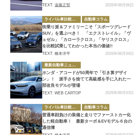
2026年08月06日
TEXT:
遠藤正賢
カ
ライバル車比較テスト
自動車コラム
テ
ゴ
街乗り派＆ファミリーこそ「スポーツグレード
リ
ー
SUV」を選ぶべき！ 「エクストレイル」「ヴ
ェゼル」「カローラクロス」「ヤリスクロス」
を比較試乗してわかった本当の価値!!
2026年08月04日
TEXT: 橋本洋平
カ
最新自動車ニュース
テ
ゴ
ホンダ・アコードが50周年で「引き算デザイ
リ
ー
ン」！ 派手さを捨てて高級感を手に入れた一
部改良モデルが登場
2026年08月03日
TEXT: WEB CARTOP
カ
ライバル車比較テスト
自動車コラム
テ
ゴ
普通車顔負けの装備と走りでファーストカー化
リ
ー
した軽自動車！ 最新ターボ＆EVモデル６台の
通信簿
2026年08月02日