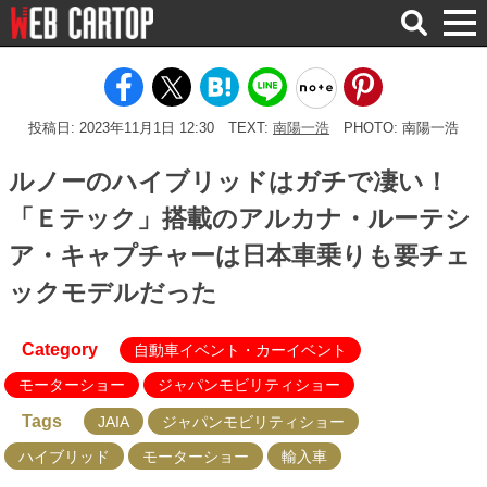
検
索
投稿日: 2023年11月1日 12:30
TEXT:
南陽一浩
PHOTO: 南陽一浩
ルノーのハイブリッドはガチで凄い！
「Ｅテック」搭載のアルカナ・ルーテシ
ア・キャプチャーは日本車乗りも要チェ
ックモデルだった
Category
自動車イベント・カーイベント
モーターショー
ジャパンモビリティショー
Tags
JAIA
ジャパンモビリティショー
ハイブリッド
モーターショー
輸入車