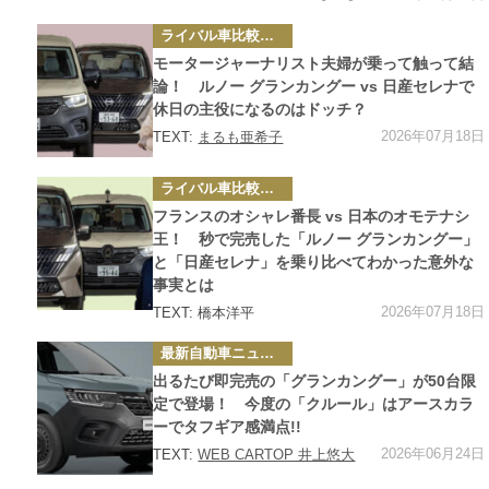
カ
ライバル車比較テスト
テ
ゴ
モータージャーナリスト夫婦が乗って触って結
リ
ー
論！ ルノー グランカングー vs 日産セレナで
休日の主役になるのはドッチ？
2026年07月18日
TEXT:
まるも亜希子
カ
ライバル車比較テスト
テ
ゴ
フランスのオシャレ番長 vs 日本のオモテナシ
リ
ー
王！ 秒で完売した「ルノー グランカングー」
と「日産セレナ」を乗り比べてわかった意外な
事実とは
2026年07月18日
TEXT: 橋本洋平
カ
最新自動車ニュース
テ
ゴ
出るたび即完売の「グランカングー」が50台限
リ
ー
定で登場！ 今度の「クルール」はアースカラ
ーでタフギア感満点!!
2026年06月24日
TEXT:
WEB CARTOP 井上悠大