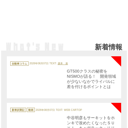
新着情報
NE
カ
テ
自動車コラム
2026年08月07日
TEXT:
廣本 泉
ゴ
リ
GT500クラスの秘密を
ー
NISMOが語る！ 開発領域
が少ないなかでライバルに
差を付けるポイントとは
NE
カ
テ
新車試乗記
動画
2026年08月07日
TEXT: WEB CARTOP
ゴ
リ
中谷明彦もサーキットをホ
ー
ンキで攻めたくなったＳＵ
Ｖ！ キャデラック・リリ