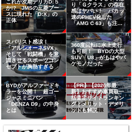
これが次期デリカD:５
り「Ｇクラス」の存在
か!? JMSの三菱ブー
感はヤバい！ バカッ
スに現れた「D:X」の
速のPHEV化した
正体
「AMG C 63」も注目
必至
スバリスト感涙！
360度回転に水上走行
「アルシオーネSVX」
も可能！ BYDの大型
そして「戦闘機」を意
SUV「U8」がもはやバ
識させるスポーツコン
ケモノだった
セプトが胸熱すぎる
BYDがアルファードキ
【PR】【2026年最
ラーを公開！ 超ゴー
新】おすすめ車買取一
ジャスミニバン
括査定サイトランキン
「DENZA D9」の中身
グ｜メリット・デメリ
とは
ットも解説