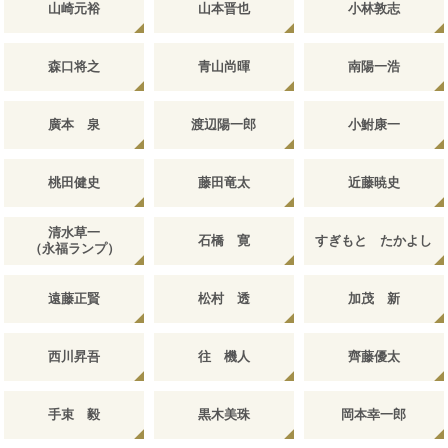
山崎元裕
山本晋也
小林敦志
森口将之
青山尚暉
南陽一浩
廣本 泉
渡辺陽一郎
小鮒康一
桃田健史
藤田竜太
近藤暁史
清水草一
石橋 寛
すぎもと たかよし
（永福ランプ）
遠藤正賢
松村 透
加茂 新
西川昇吾
往 機人
齊藤優太
手束 毅
黒木美珠
岡本幸一郎