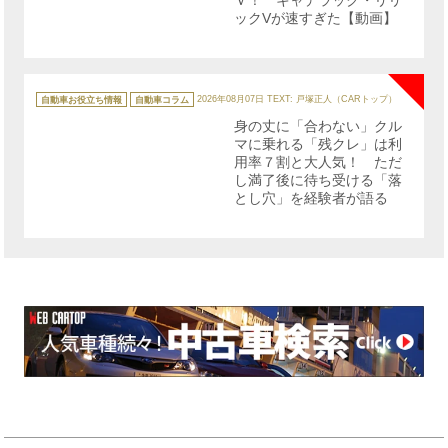
ックVが速すぎた【動画】
NE
カ
テ
自動車お役立ち情報
自動車コラム
2026年08月07日
TEXT: 戸塚正人（CARトップ）
ゴ
リ
身の丈に「合わない」クル
ー
マに乗れる「残クレ」は利
用率７割と大人気！ ただ
し満了後に待ち受ける「落
とし穴」を経験者が語る