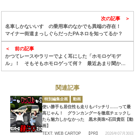
次の記事
名車しかないいすゞの乗用車のなかでも異端の存在！
マイナー街道まっしぐらだったPAネロを知ってるか？
前の記事
かつてレースやラリーでよく耳にした「ホモロゲモデ
ル」！ そもそもホモロゲって何？ 最近あまり聞かな
くなった理由とは？
関連記事
カ
特別編集企画
動画
テ
ゴ
使い勝手も居住性も走りもバッチリ……って最
リ
ー
高じゃん！ グランカングーを徹底チェックし
たら魅力しかなかった 黒木美珠×石田貴臣【動
画】
2026年07月30日
TEXT: WEB CARTOP
【PR】