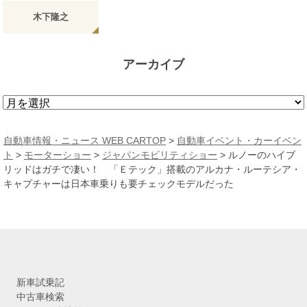
木下隆之
アーカイブ
ア
ー
カ
自動車情報・ニュース WEB CARTOP
>
自動車イベント・カーイベン
イ
ト
>
モーターショー
>
ジャパンモビリティショー
>
ルノーのハイブ
ブ
リッドはガチで凄い！ 「Ｅテック」搭載のアルカナ・ルーテシア・
キャプチャーは日本車乗りも要チェックモデルだった
新車試乗記
中古車検索