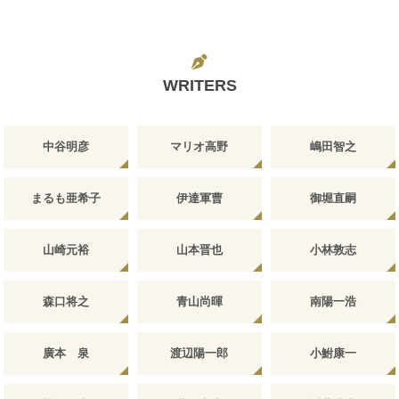
WRITERS
中谷明彦
マリオ高野
嶋田智之
まるも亜希子
伊達軍曹
御堀直嗣
山崎元裕
山本晋也
小林敦志
森口将之
青山尚暉
南陽一浩
廣本 泉
渡辺陽一郎
小鮒康一