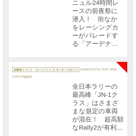
ニュル24時間レ
ースの前夜祭に
潜入！ 街なか
をレーシングカ
ーがパレードす
る「アーデナウ
ワー・レーシン
NEW
グデー」の盛り
上がりっぷりに
カ
テ
自動車イベント・カーイベント
モータースポーツ
2026年07月27日
TEXT: WEB
ゴ
感動【みどり独
リ
CARTOP編集部
ー
乙通信】
全日本ラリーの
最高峰「JN-1ク
ラス」はさまざ
まな規定の車両
が混在！ 超高額
なRally2が有利と
も限らないラリ