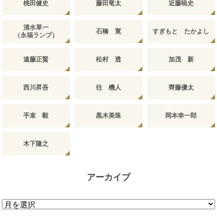
桃田健史
藤田竜太
近藤暁史
清水草一
石橋 寛
すぎもと たかよし
（永福ランプ）
遠藤正賢
松村 透
加茂 新
西川昇吾
往 機人
齊藤優太
手束 毅
黒木美珠
岡本幸一郎
木下隆之
アーカイブ
ア
ー