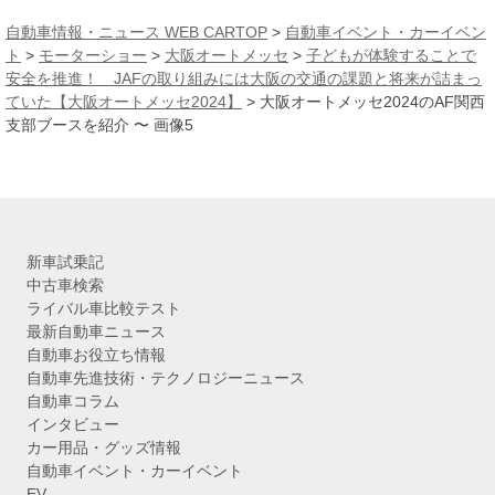
カ
自動車情報・ニュース WEB CARTOP
>
自動車イベント・カーイベン
イ
ト
>
モーターショー
>
大阪オートメッセ
>
子どもが体験することで
ブ
安全を推進！ JAFの取り組みには大阪の交通の課題と将来が詰まっ
ていた【大阪オートメッセ2024】
>
大阪オートメッセ2024のAF関西
支部ブースを紹介 〜 画像5
新車試乗記
中古車検索
ライバル車比較テスト
最新自動車ニュース
自動車お役立ち情報
自動車先進技術・テクノロジーニュース
自動車コラム
インタビュー
カー用品・グッズ情報
自動車イベント・カーイベント
EV