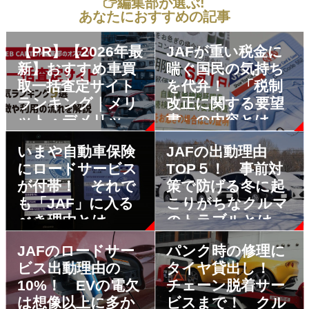
編集部が選ぶ!
あなたにおすすめの記事
【PR】【2026年最
JAFが重い税金に
新】おすすめ車買
喘ぐ国民の気持ち
取一括査定サイト
を代弁！ 「税制
ランキング｜メリ
改正に関する要望
ット・デメリット
書」の内容とは
も解説
いまや自動車保険
JAFの出動理由
にロードサービス
TOP５！ 事前対
が付帯！ それで
策で防げる冬に起
も「JAF」に入る
こりがちなクルマ
べき理由とは
のトラブルとは
JAFのロードサー
パンク時の修理に
ビス出動理由の
タイヤ貸出し！
10%！ EVの電欠
チェーン脱着サー
は想像以上に多か
ビスまで！ クル