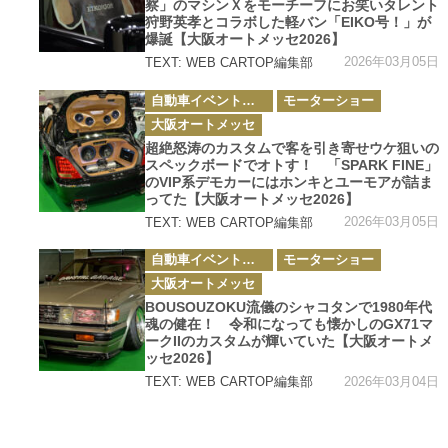
察」のマシンＸをモーチーフにお笑いタレント
狩野英孝とコラボした軽バン「EIKO号！」が
爆誕【大阪オートメッセ2026】
2026年03月05日
TEXT: WEB CARTOP編集部
カ
自動車イベント・カーイベント
モーターショー
テ
ゴ
大阪オートメッセ
リ
ー
超絶怒涛のカスタムで客を引き寄せウケ狙いの
スペックボードでオトす！ 「SPARK FINE」
のVIP系デモカーにはホンキとユーモアが詰ま
ってた【大阪オートメッセ2026】
2026年03月05日
TEXT: WEB CARTOP編集部
カ
自動車イベント・カーイベント
モーターショー
テ
ゴ
大阪オートメッセ
リ
ー
BOUSOUZOKU流儀のシャコタンで1980年代
魂の健在！ 令和になっても懐かしのGX71マ
ークIIのカスタムが輝いていた【大阪オートメ
ッセ2026】
2026年03月04日
TEXT: WEB CARTOP編集部