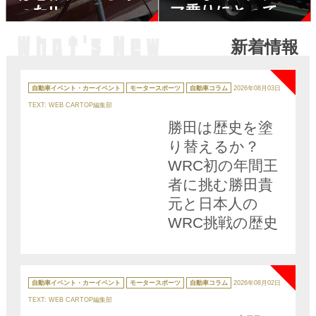
った!!
マ乗りにとって
「JAF」はどう考
新着情報
えてもお得だった
NEW
カ
テ
自動車イベント・カーイベント
モータースポーツ
自動車コラム
2026年08月03日
ゴ
リ
TEXT: WEB CARTOP編集部
ー
勝田は歴史を塗
り替えるか？
WRC初の年間王
者に挑む勝田貴
元と日本人の
WRC挑戦の歴史
NEW
カ
テ
自動車イベント・カーイベント
モータースポーツ
自動車コラム
2026年08月02日
ゴ
リ
TEXT: WEB CARTOP編集部
ー