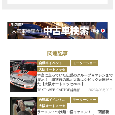
ーの難しさ
関連記事
カ
自動車イベント・カーイベント
モーターショー
テ
ゴ
大阪オートメッセ
リ
ー
本当に走っていた伝説のグループＡマシンまで
展示！ 環状族の地元大阪はシビック天国だっ
た【大阪オートメッセ2026】
2026年03月09日
TEXT: WEB CARTOP編集部
カ
自動車イベント・カーイベント
モーターショー
テ
ゴ
大阪オートメッセ
リ
ー
ラーメン・つけ麺・軽イケメン！ 「西部警