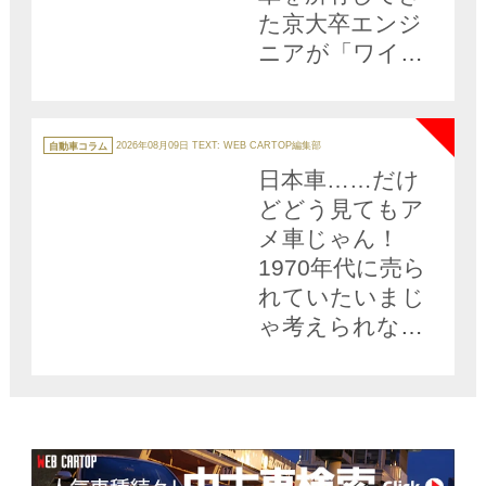
た京大卒エンジ
ニアが「ワイド
アルト」に命を
NEW
かけるワケ
カ
テ
自動車コラム
2026年08月09日
TEXT: WEB CARTOP編集部
ゴ
リ
日本車……だけ
ー
どどう見てもア
メ車じゃん！
1970年代に売ら
れていたいまじ
ゃ考えられない
クルマ３台!!