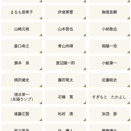
まるも亜希子
伊達軍曹
御堀直嗣
山崎元裕
山本晋也
小林敦志
森口将之
青山尚暉
南陽一浩
廣本 泉
渡辺陽一郎
小鮒康一
桃田健史
藤田竜太
近藤暁史
清水草一
石橋 寛
すぎもと たかよし
（永福ランプ）
遠藤正賢
松村 透
加茂 新
西川昇吾
往 機人
齊藤優太