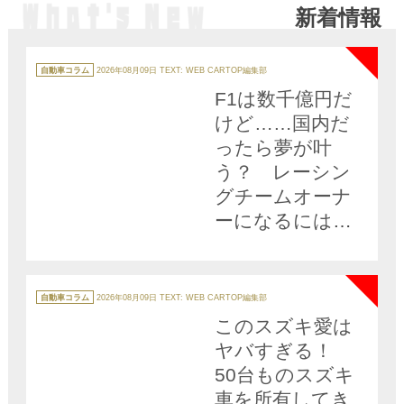
新着情報
りがちな４つの事
目とは
NEW
例
カ
テ
自動車コラム
2026年08月09日
TEXT: WEB CARTOP編集部
ゴ
リ
F1は数千億円だ
ー
けど……国内だ
ったら夢が叶
う？ レーシン
グチームオーナ
ーになるには幾
ら必要か「ズバ
NEW
リのお金」を現
役チームに聞い
カ
テ
自動車コラム
2026年08月09日
TEXT: WEB CARTOP編集部
ゴ
てみた
リ
このスズキ愛は
ー
ヤバすぎる！
50台ものスズキ
車を所有してき