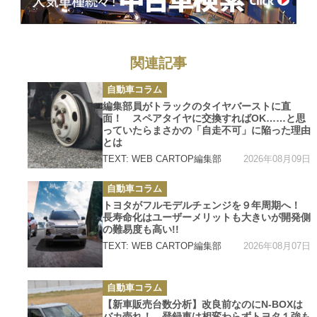
関連記事
カ
自動車コラム
テ
ゴ
編集部員がトラックのタイヤバーストに直
リ
面！ スペアタイヤに交換すればOK……と思
ー
っていたらまさかの「自走不可」に陥った理由
とは
2026年08月09日
TEXT: WEB CARTOP編集部
カ
自動車コラム
テ
ゴ
トヨタがフルモデルチェンジを９年周期へ！
リ
長寿命化はユーザーメリットも大きいが開発側
ー
の難易度も高い!!
2026年08月07日
TEXT: WEB CARTOP編集部
カ
自動車コラム
テ
ゴ
【新車販売台数分析】改良前なのにN-BOXは
リ
バカ売れ！ 登録車は相変わらずトヨタ１強も