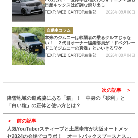
ー
日産キックスは好調な滑り出し
2026年08月06日
TEXT: WEB CARTOP編集部
カ
自動車コラム
テ
ゴ
本来のジムニーは軟弱者の乗るクルマじゃな
リ
い！ ２代目オーナー編集部員が「ドベグレー
ー
ドこそジムニーの真髄」といいきるワケ
2026年08月04日
TEXT: WEB CARTOP編集部
次の記事
降雪地域の道路脇にある「箱」！ 中身の「砂利」と
「白い粒」の正体と使い方とは？
前の記事
人気YouTuberスティーブと土屋圭市が大阪オートメッ
セ2024の会場でコラボ！ オートバックスブースとスー