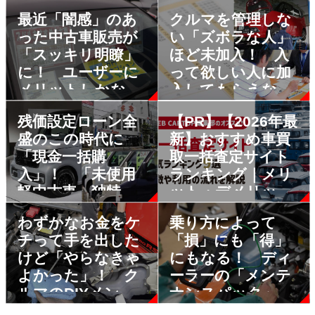
最近「闇感」のあ
クルマを管理しな
った中古車販売が
い「ズボラな人」
「スッキリ明瞭」
ほど未加入！ 入
に！ ユーザーに
って欲しい人に加
メリットしかない
入してもらえない
「支払総額」表示
「メンテンナンス
残価設定ローン全
【PR】【2026年最
の義務づけとは
パック」の現状
盛のこの時代に
新】おすすめ車買
「現金一括購
取一括査定サイト
入」！ 「未使用
ランキング｜メリ
軽中古車」独特の
ット・デメリット
「お得な買い方」
も解説
わずかなお金をケ
乗り方によって
とは
チって手を出した
「損」にも「得」
けど「やらなきゃ
にもなる！ ディ
よかった」！ ク
ーラーの「メンテ
ルマのDIYメンテ
ナンスパック」に
で悲惨な事態にな
入るかどうかの境