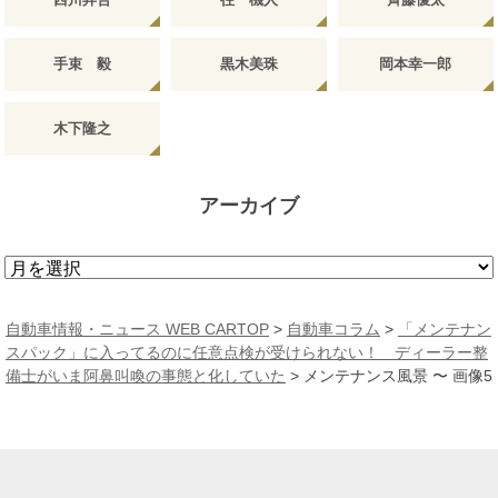
手束 毅
黒木美珠
岡本幸一郎
木下隆之
アーカイブ
ア
ー
カ
自動車情報・ニュース WEB CARTOP
>
自動車コラム
>
「メンテナン
イ
スパック」に入ってるのに任意点検が受けられない！ ディーラー整
ブ
備士がいま阿鼻叫喚の事態と化していた
>
メンテナンス風景 〜 画像5