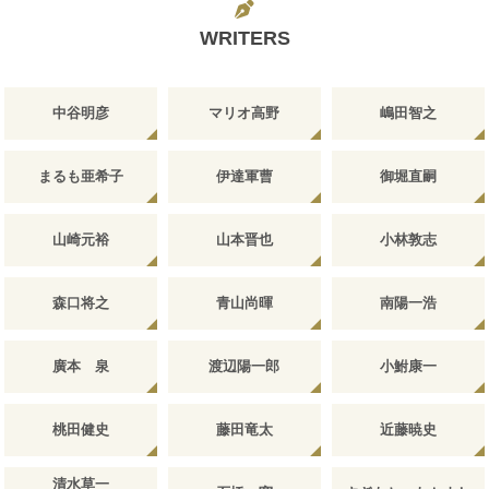
WRITERS
中谷明彦
マリオ高野
嶋田智之
まるも亜希子
伊達軍曹
御堀直嗣
山崎元裕
山本晋也
小林敦志
森口将之
青山尚暉
南陽一浩
廣本 泉
渡辺陽一郎
小鮒康一
桃田健史
藤田竜太
近藤暁史
清水草一