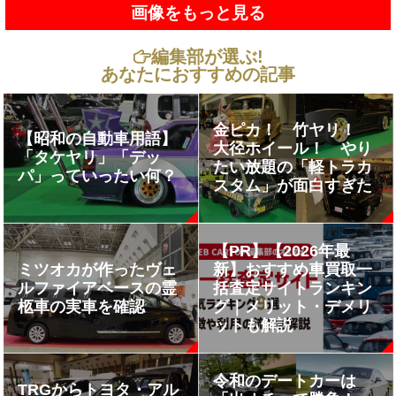
画像をもっと見る
編集部が選ぶ!
あなたにおすすめの記事
金ピカ！ 竹ヤリ！
【昭和の自動車用語】
大径ホイール！ やり
「タケヤリ」「デッ
たい放題の「軽トラカ
パ」っていったい何？
スタム」が面白すぎた
【PR】【2026年最
ミツオカが作ったヴェ
新】おすすめ車買取一
ルファイアベースの霊
括査定サイトランキン
柩車の実車を確認
グ｜メリット・デメリ
ットも解説
令和のデートカーは
TRGからトヨタ・アル