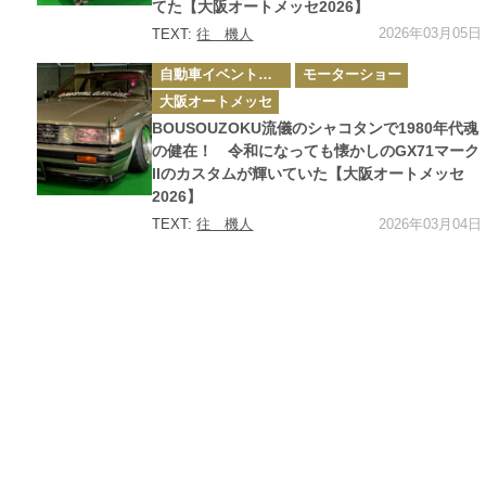
てた【大阪オートメッセ2026】
2026年03月05日
TEXT:
往 機人
カ
自動車イベント・カーイベント
モーターショー
テ
ゴ
大阪オートメッセ
リ
ー
BOUSOUZOKU流儀のシャコタンで1980年代魂
の健在！ 令和になっても懐かしのGX71マーク
IIのカスタムが輝いていた【大阪オートメッセ
2026】
2026年03月04日
TEXT:
往 機人