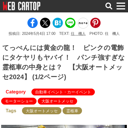
検
索
投稿日: 2024年5月4日 17:00
TEXT:
往 機人
PHOTO: 往 機人
てっぺんには黄金の龍！ ピンクの電飾
にタケヤリもヤバイ！ パンチ強すぎな
霊柩車の中身とは？ 【大阪オートメッ
セ2024】 (1/2ページ)
Category
自動車イベント・カーイベント
モーターショー
大阪オートメッセ
Tags
大阪オートメッセ
霊柩車