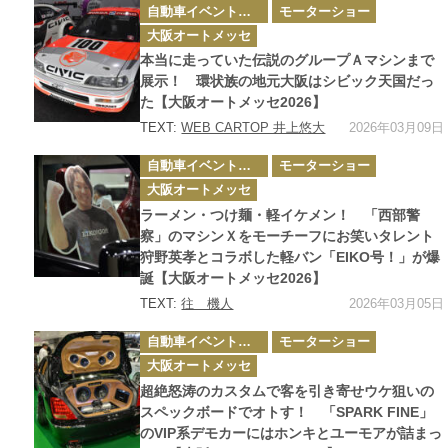
カ
自動車イベント・カーイベント
モーターショー
テ
ゴ
大阪オートメッセ
リ
ー
本当に走っていた伝説のグループＡマシンまで
展示！ 環状族の地元大阪はシビック天国だっ
た【大阪オートメッセ2026】
2026年03月09日
TEXT:
WEB CARTOP 井上悠大
カ
自動車イベント・カーイベント
モーターショー
テ
ゴ
大阪オートメッセ
リ
ー
ラーメン・つけ麺・軽イケメン！ 「西部警
察」のマシンＸをモーチーフにお笑いタレント
狩野英孝とコラボした軽バン「EIKO号！」が爆
誕【大阪オートメッセ2026】
2026年03月05日
TEXT:
往 機人
カ
自動車イベント・カーイベント
モーターショー
テ
ゴ
大阪オートメッセ
リ
ー
超絶怒涛のカスタムで客を引き寄せウケ狙いの
スペックボードでオトす！ 「SPARK FINE」
のVIP系デモカーにはホンキとユーモアが詰まっ