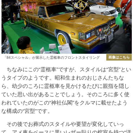
画像はこちら
「84スペシャル」が展示した霊柩車のフロントスタイリング
ちなみにこの“霊柩車”ですが、スタイルは“宮型”とい
うタイプのようです。昭和生まれのおじさんたちな
ら、幼少のころに霊柩車を見かけるたびに親指を隠し
ていた思い出があることでしょう。そのころに多く使
われていたのがこの“神社仏閣”をクルマに載せたよう
な構成の“宮型”です。
その後でお葬式のスタイルや要望が変化していっ
て、アメ車をベースに黒いレザー貼りの棺室を持つ“洋