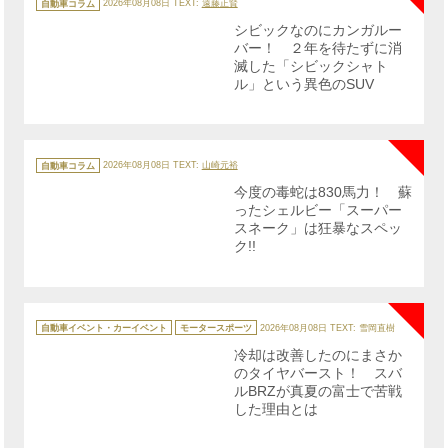
テ
自動車コラム
2026年08月08日
TEXT:
遠藤正賢
ゴ
リ
シビックなのにカンガルー
ー
バー！ ２年を待たずに消
滅した「シビックシャト
ル」という異色のSUV
NE
カ
テ
自動車コラム
2026年08月08日
TEXT:
山崎元裕
ゴ
リ
今度の毒蛇は830馬力！ 蘇
ー
ったシェルビー「スーパー
スネーク」は狂暴なスペッ
ク!!
NE
カ
テ
自動車イベント・カーイベント
モータースポーツ
2026年08月08日
TEXT: 雪岡直樹
ゴ
リ
冷却は改善したのにまさか
ー
のタイヤバースト！ スバ
ルBRZが真夏の富士で苦戦
した理由とは