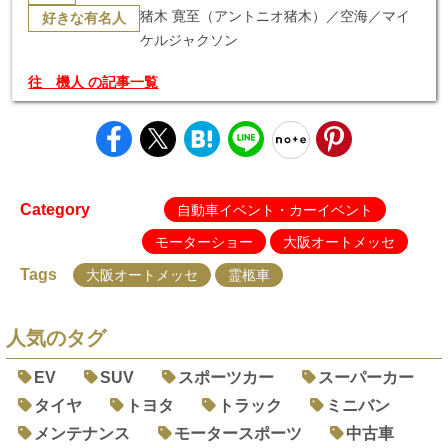
猪木 寛至（アントニオ猪木）／空海／マイ
好きな有名人
ケルジャクソン
往 機人 の記事一覧
Category
自動車イベント・カーイベント
モーターショー
大阪オートメッセ
Tags
大阪オートメッセ
霊柩車
人気のタグ
EV
SUV
スポーツカー
スーパーカー
タイヤ
トヨタ
トラック
ミニバン
メンテナンス
モータースポーツ
中古車