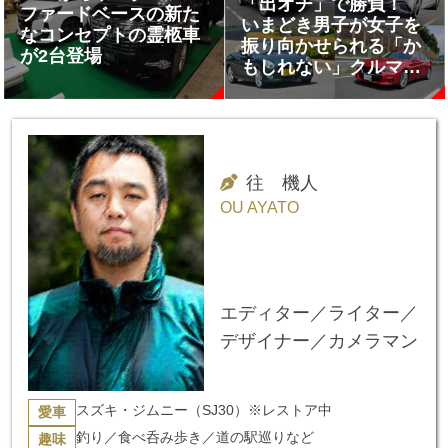
「出オチ」で勝負！
ファードベースの新た
いまどき男子が女子を
なコンセプトの霊柩車
振り向かせられる「か
が2台登場
もしれない」クルマ４
選
往 機人
OU AYATO
エディター／ライター／
デザイナー／カメラマン
スズキ・ジムニー（SJ30）※レストア中
愛車
釣り／食べ呑み歩き／道の駅巡りなど
趣味