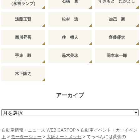
石橋 寛
すぎもと たかよし
（永福ランプ）
遠藤正賢
松村 透
加茂 新
西川昇吾
往 機人
齊藤優太
手束 毅
黒木美珠
岡本幸一郎
木下隆之
アーカイブ
ア
ー
カ
自動車情報・ニュース WEB CARTOP
>
自動車イベント・カーイベン
イ
ト
>
モーターショー
>
大阪オートメッセ
>
てっぺんには黄金の