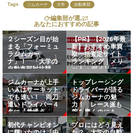
Tags
ジムカーナ
大学
自動車部
編集部が選ぶ!
あなたにおすすめの記事
２シーズン目が始
【PR】【2026年最
まる「フォーミュ
新】おすすめ車買
ラジムカー
取一括査定サイト
ナ」！ 「大学の
ランキング｜メリ
自動車部対抗競
ット・デメリット
技」をなぜ大企業
も解説
ジムカーナが上手
トップレーシング
が支援するのか？
い人はサーキット
ドライバーが語る
でも速い！ 両刀
ジムカーナの魅
遣いドライバー４
力！ レース派も
名に「共通点」と
腕を磨くのにもっ
「相違点」を聞い
てこいの競技だっ
初代チャンピオン
プロにはどう見え
てみた
た
に輝いたのは「中
た？ 大学の自動