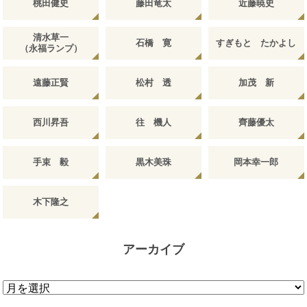
桃田健史
藤田竜太
近藤暁史
清水草一
石橋 寛
すぎもと たかよし
（永福ランプ）
遠藤正賢
松村 透
加茂 新
西川昇吾
往 機人
齊藤優太
手束 毅
黒木美珠
岡本幸一郎
木下隆之
アーカイブ
ア
ー