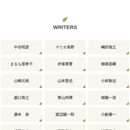
WRITERS
中谷明彦
マリオ高野
嶋田智之
まるも亜希子
伊達軍曹
御堀直嗣
山崎元裕
山本晋也
小林敦志
森口将之
青山尚暉
南陽一浩
廣本 泉
渡辺陽一郎
小鮒康一