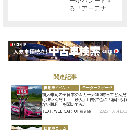
ーがパレードす
る「アーデナウ
ワー・レーシン
グデー」の盛り
上がりっぷりに
感動【みどり独
乙通信】
関連記事
カ
自動車イベント・カーイベント
モータースポーツ
テ
ゴ
前人未到の全日本ジムカーナ150勝ってどんだ
リ
け凄いんだ！ 「鉄人」山野哲也に「忘れられ
ー
ない勝利」を聞いてみた
2026年07月18日
TEXT: WEB CARTOP編集部
カ
自動車コラム