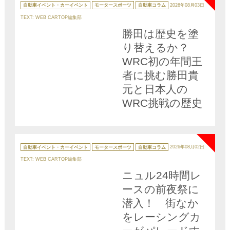
テ
自動車イベント・カーイベント
モータースポーツ
自動車コラム
2026年08月03日
ゴ
リ
TEXT: WEB CARTOP編集部
ー
勝田は歴史を塗
り替えるか？
WRC初の年間王
者に挑む勝田貴
元と日本人の
WRC挑戦の歴史
NEW
カ
テ
自動車イベント・カーイベント
モータースポーツ
自動車コラム
2026年08月02日
ゴ
リ
TEXT: WEB CARTOP編集部
ー
ニュル24時間レ
ースの前夜祭に
潜入！ 街なか
をレーシングカ