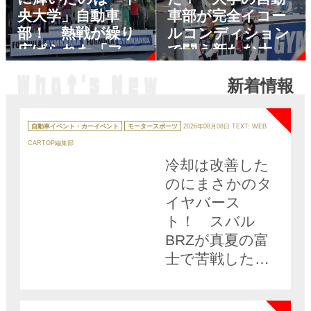
央大学」自動車
車部が完全イコー
部！ 熱戦が繰り
ルコンディション
広げられた「フォ
で闘う新たな大会
ーミュラジムカー
「フォーミュラジ
新着情報
ナ2023」が奥伊吹
ムカーナ」で５人
NEW
の決勝戦でフィナ
のプロドライバー
ーレ
に印象を聞いた
カ
テ
自動車イベント・カーイベント
モータースポーツ
2026年08月08日
TEXT: WEB
ゴ
リ
CARTOP編集部
ー
冷却は改善した
のにまさかのタ
イヤバース
ト！ スバル
BRZが真夏の富
士で苦戦した理
由とは
NEW
カ