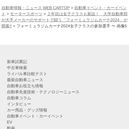
カ
自動車情報・ニュース WEB CARTOP
>
自動車イベント・カーイベン
イ
ト
>
モータースポーツ
>
２年目は女子クラスも新設！ 大学自動車部
ブ
が大手メーカーのサポートで闘う「フォーミュラジムカーナ2024」が
開幕!!
>
フォーミュラジムカーナ2024女子クラスの参加選手 〜 画像5
新車試乗記
中古車検索
ライバル車比較テスト
最新自動車ニュース
自動車お役立ち情報
自動車先進技術・テクノロジーニュース
自動車コラム
インタビュー
カー用品・グッズ情報
自動車イベント・カーイベント
EV
動画