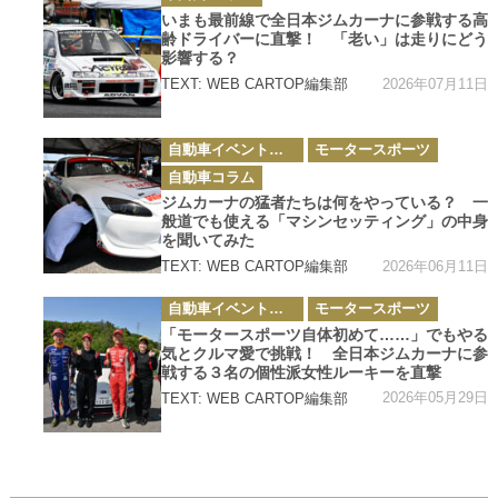
テ
ゴ
いまも最前線で全日本ジムカーナに参戦する高
リ
齢ドライバーに直撃！ 「老い」は走りにどう
ー
影響する？
2026年07月11日
TEXT: WEB CARTOP編集部
カ
自動車イベント・カーイベント
モータースポーツ
テ
ゴ
自動車コラム
リ
ー
ジムカーナの猛者たちは何をやっている？ 一
般道でも使える「マシンセッティング」の中身
を聞いてみた
2026年06月11日
TEXT: WEB CARTOP編集部
カ
自動車イベント・カーイベント
モータースポーツ
テ
ゴ
「モータースポーツ自体初めて……」でもやる
リ
気とクルマ愛で挑戦！ 全日本ジムカーナに参
ー
戦する３名の個性派女性ルーキーを直撃
2026年05月29日
TEXT: WEB CARTOP編集部