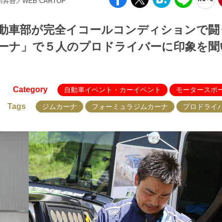
西川昇吾／WEB CARTOP
動車部が完全イコールコンディションで闘
ーナ」で５人のプロドライバーに印象を聞
Category
自動車イベント・カーイベント
モータースポ
Tags
ジムカーナ
フォーミュラジムカーナ
プロドライ