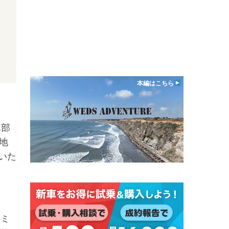
本編はこちら
車部
地
いた
ーミ