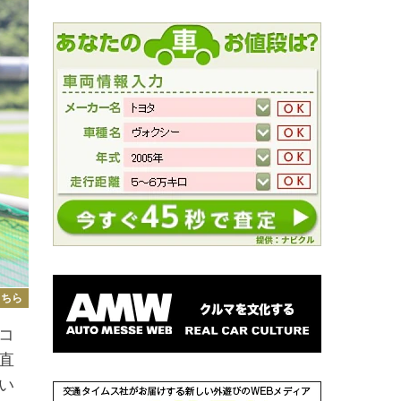
こちら
コ
直
い