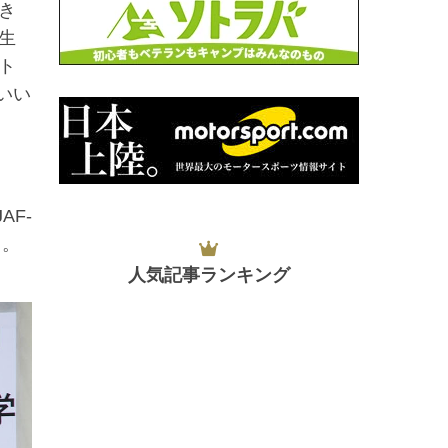
き
生
ト
いい
F-
中。
人気記事ランキング