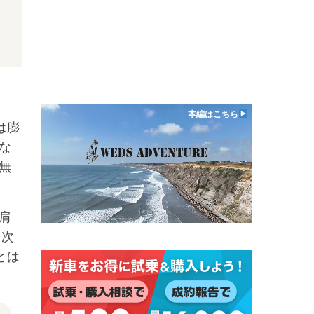
本編はこちら
は膨
な
無
肩
、次
とは
。