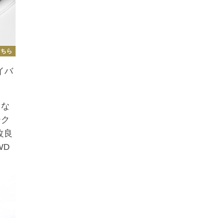
こちら
イバ
とな
ーク
改良
WD