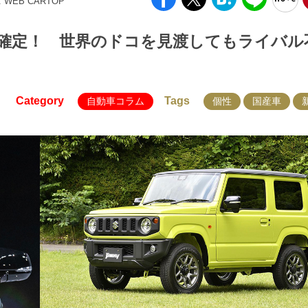
: WEB CARTOP
確定！ 世界のドコを見渡してもライバル
Category
Tags
自動車コラム
個性
国産車