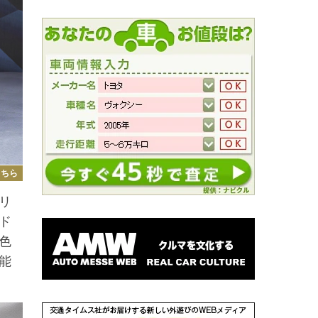
こちら
リ
ド
色
能