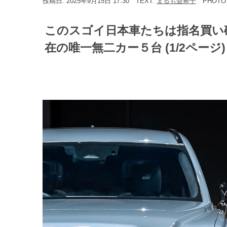
投稿日: 2025年9月15日 17:30
TEXT:
まるも亜希子
PHOTO
このスゴイ日本車たちは指名買い
在の唯一無二カー５台 (1/2ページ)