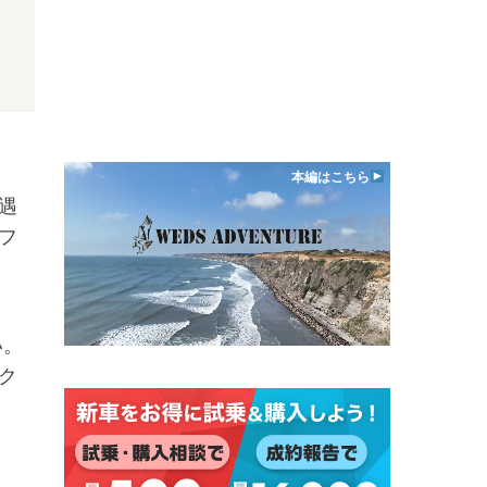
本編はこちら
遇
フ
い。
ク