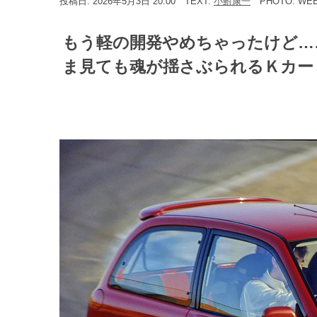
投稿日: 2026年5月3日 20:00
TEXT:
小鮒康一
PHOTO: WE
もう軽の開発やめちゃったけど…
ま見ても魂が揺さぶられるＫカー４台