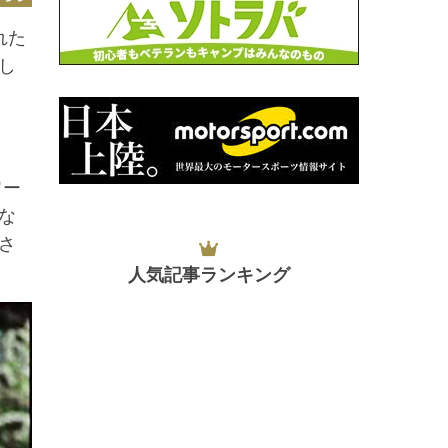
れた
し
ワー
な
さ
人気記事ランキング