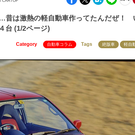
B CARTOP
…昔は激熱の軽自動車作ってたんだぜ！ 
 (1/2ページ)
Category
Tags
自動車コラム
絶版車
軽自