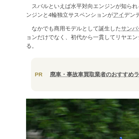
スバルといえば水平対向エンジンが知られ
ンジンと4輪独立サスペンションが
アイ
デン
なかでも商用モデルとして誕生した
サンバ
ョンだけでなく、初代から一貫してリヤエン
る。
PR
廃車・事故車買取業者のおすすめ