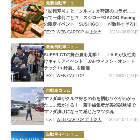
カ
最新自動車ニュース
テ
ゴ
「回転寿司」と「クルマ」が奇跡のコラボ……
リ
ー
って一体何ごと!? スシロー×GAZOO Racing
の限定イベント「SUSHIGO！」が激熱すぎる!!
2026年08月05日
TEXT:
WEB CARTOP 井上悠大
カ
最新自動車ニュース
テ
ゴ
SUPER GTの舞台裏を見学！ ＪＡＦが女性向
リ
ー
けキャリアイベント「JAFウィメン・オン・ト
ラック in 鈴鹿」を開催
2026年07月31日
TEXT: WEB CARTOP
カ
自動車コラム
テ
ゴ
マツダ車がクルマ好きの心を掴むワケがわかっ
リ
ー
た……気がする！ 若手編集者が美祢試験場で
マツダ漬けになって感じたマツダ魂
2026年07月28日
TEXT:
WEB CARTOP 井上悠大
カ
自動車イベント・カーイベント
テ