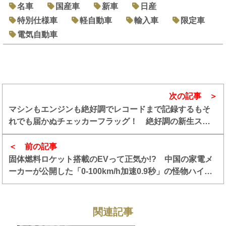
名車
国産車
新車
日産
特別仕様車
軽自動車
輸入車
限定車
電気自動車
次の記事
マシンもエンジンも絶好調でレコードまで記録するもそ
れでも届かぬチェッカーフラッグ！ 絶好調の新生スバ
ル BRZ GT300を襲ったSUPER GT第２戦の悲劇
前の記事
固体燃料ロケット搭載のEVって正気か!? 中国の家電メ
ーカーが公開した「0-100km/h加速0.9秒」の怪物ハイパ
ーカーの正体に迫る
関連記事