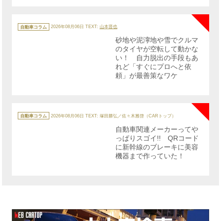
NE
カ
テ
自動車コラム
2026年08月06日
TEXT:
山本晋也
ゴ
リ
砂地や泥濘地や雪でクルマ
ー
のタイヤが空転して動かな
い！ 自力脱出の手段もあ
れど「すぐにプロへと依
頼」が最善策なワケ
NE
カ
テ
自動車コラム
2026年08月06日
TEXT: 塚田勝弘／佐々木雅啓（CARトップ）
ゴ
リ
自動車関連メーカーってや
ー
っぱりスゴイ!! QRコード
に新幹線のブレーキに美容
機器まで作っていた！