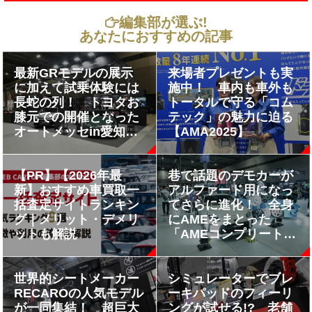
編集部が選ぶ!
あなたにおすすめの記事
最新GRモデルの展示
来場者プレゼントも実
に加えて試乗体験には
施中！ 車内も車外も
長蛇の列！ トヨタお
トータルで守る「コム
膝元での開催となった
テック」の魅力に迫る
オートメッセin愛知に
【AMA2025】
TGRが出展
【AMA2025】
【PR】【2026年最
巷で話題のデモカーが
新】おすすめ車買取一
アルファード用になっ
括査定サイトランキン
てさらに進化！ 全身
グ｜メリット・デメリ
にAMEをまとった
ットも解説
「AMEコンプリートシ
ステム」復活
【AMA2025】
世界的シートメーカー
シミュレーターでブレ
RECAROの人気モデル
ーキパッドのフィーリ
が一同集結！ 超巨大
ングが試せる!? 老舗