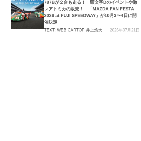
ゴ
787Bが２台も走る！ 頭文字Dのイベントや激
リ
ー
レアトミカの販売！ 「MAZDA FAN FESTA
2026 at FUJI SPEEDWAY」が10月3〜4日に開
催決定
2026年07月21日
TEXT:
WEB CARTOP 井上悠大