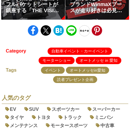
フルバケットシートが
ブランドWinmaXブー
鎮座する「THE VISIT
スが走り好きは必見の
SUZUKA」に足を運ぶ
ブース【AMA2025】
べし【AMA2025】
Category
自動車イベント・カーイベント
モーターショー
オートメッセ in 愛知
Tags
イベント
オートメッセin愛知
読者プレゼント企画
人気のタグ
EV
SUV
スポーツカー
スーパーカー
タイヤ
トヨタ
トラック
ミニバン
メンテナンス
モータースポーツ
中古車