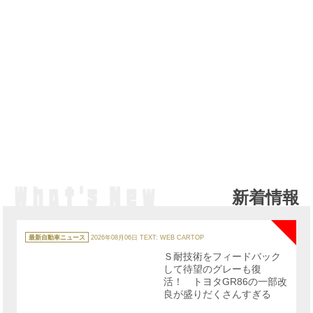
新着情報
NE
カ
テ
最新自動車ニュース
2026年08月06日
TEXT: WEB CARTOP
ゴ
リ
Ｓ耐技術をフィードバック
ー
して待望のグレーも復
活！ トヨタGR86の一部改
良が盛りだくさんすぎる