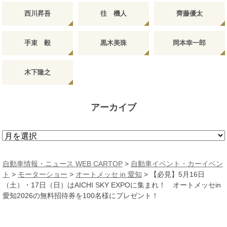
西川昇吾
往 機人
齊藤優太
手束 毅
黒木美珠
岡本幸一郎
木下隆之
アーカイブ
ア
ー
カ
自動車情報・ニュース WEB CARTOP
>
自動車イベント・カーイベン
イ
ト
>
モーターショー
>
オートメッセ in 愛知
>
【必見】5月16日
ブ
（土）・17日（日）はAICHI SKY EXPOに集まれ！ オートメッセin
愛知2026の無料招待券を100名様にプレゼント！