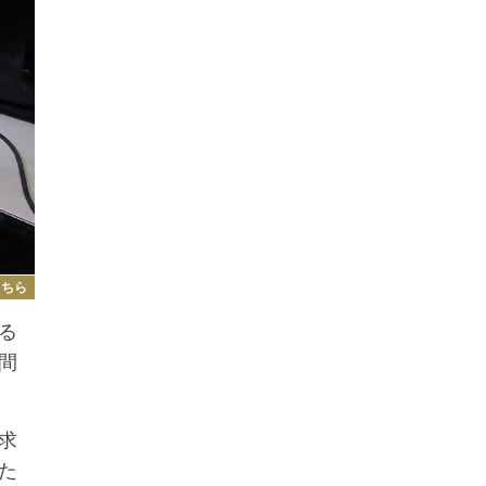
こちら
る
間
求
た