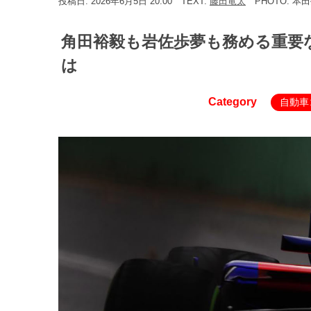
投稿日: 2026年6月5日 20:00
TEXT:
藤田竜太
PHOTO: 本
角田裕毅も岩佐歩夢も務める重要
は
Category
自動車