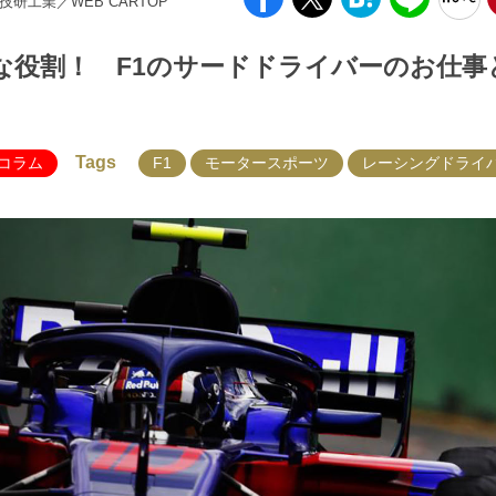
田技研工業／WEB CARTOP
な役割！ F1のサードドライバーのお仕事
Tags
コラム
F1
モータースポーツ
レーシングドライ