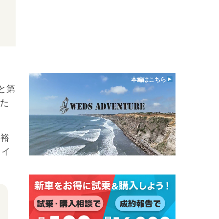
本編はこちら
と第
いた
田裕
ライ