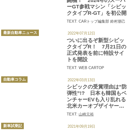
闘機！ 2024年のスーパ
ーGT参戦マシン「シビッ
クタイプR-GT」を初公開
TEXT: CARトップ編集部 鈴村朋己
カ
最新自動車ニュース
2022年07月12日
テ
ゴ
ついに出るぞ新型シビッ
リ
ー
クタイプR！ 7月21日の
正式発表を前に特設サイ
トを開設
TEXT: WEB CARTOP
カ
自動車コラム
2022年03月13日
テ
ゴ
シビックの受賞理由は”防
リ
ー
弾性”!? 日本も韓国もベ
ンチャーEVも入り乱れる
北米カーオブザイヤーが
面白すぎる
TEXT:
山崎元裕
カ
新車試乗記
2021年09月19日
テ