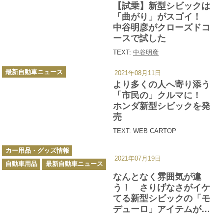
ゴ
【試乗】新型シビックは
リ
ー
「曲がり」がスゴイ！
中谷明彦がクローズドコ
ースで試した
TEXT:
中谷明彦
カ
最新自動車ニュース
2021年08月11日
テ
ゴ
より多くの人へ寄り添う
リ
ー
「市民の」クルマに！
ホンダ新型シビックを発
売
TEXT: WEB CARTOP
カ
カー用品・グッズ情報
テ
2021年07月19日
ゴ
自動車用品
最新自動車ニュース
リ
ー
なんとなく雰囲気が違
う！ さりげなさがイケ
てる新型シビックの「モ
デューロ」アイテムが熱