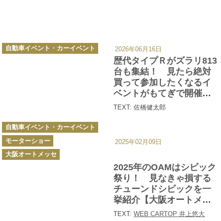
カ
自動車イベント・カーイベント
2026年06月16日
テ
ゴ
歴代タイプＲがズラリ813
リ
ー
台も集結！ 見たら絶対
買って参加したくなるイ
ベントがもてぎで開催さ
れた
TEXT: 佐橋健太郎
カ
自動車イベント・カーイベント
テ
ゴ
モーターショー
リ
2025年02月09日
ー
大阪オートメッセ
2025年のOAMはシビック
祭り！ 見なきゃ損する
チューンドシビックを一
挙紹介【大阪オートメッ
セ2025】
TEXT:
WEB CARTOP 井上悠大