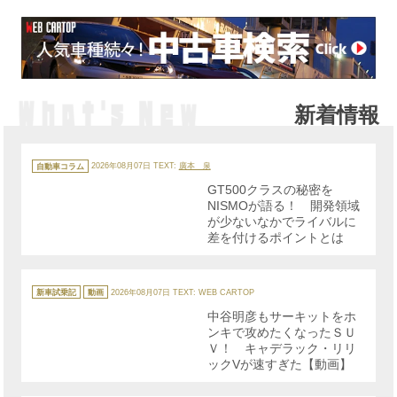
新着情報
カ
テ
自動車コラム
2026年08月07日
TEXT:
廣本 泉
ゴ
リ
GT500クラスの秘密を
ー
NISMOが語る！ 開発領域
が少ないなかでライバルに
差を付けるポイントとは
カ
テ
新車試乗記
動画
2026年08月07日
TEXT: WEB CARTOP
ゴ
リ
中谷明彦もサーキットをホ
ー
ンキで攻めたくなったＳＵ
Ｖ！ キャデラック・リリ
ックVが速すぎた【動画】