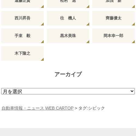
遠藤正賢
松村 透
加茂 新
西川昇吾
往 機人
齊藤優太
手束 毅
黒木美珠
岡本幸一郎
木下隆之
アーカイブ
ア
ー
カ
自動車情報・ニュース WEB CARTOP
>
タグ:シビック
イ
ブ