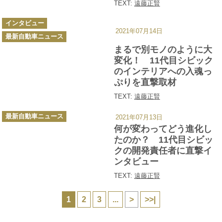
い
TEXT:
遠藤正賢
カ
インタビュー
テ
2021年07月14日
ゴ
最新自動車ニュース
リ
ー
まるで別モノのように大
変化！ 11代目シビック
のインテリアへの入魂っ
ぷりを直撃取材
TEXT:
遠藤正賢
カ
最新自動車ニュース
2021年07月13日
テ
ゴ
何が変わってどう進化し
リ
ー
たのか？ 11代目シビッ
クの開発責任者に直撃イ
ンタビュー
TEXT:
遠藤正賢
1
2
3
...
>
>>|