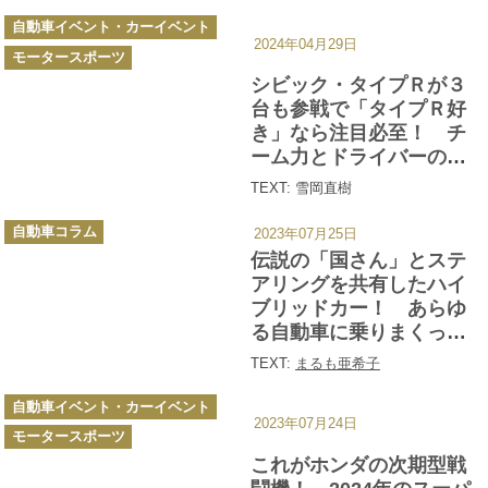
カ
自動車イベント・カーイベント
テ
2024年04月29日
ゴ
モータースポーツ
リ
ー
シビック・タイプＲが３
台も参戦で「タイプＲ好
き」なら注目必至！ チ
ーム力とドライバーの腕
が勝敗を分けるＳ耐のST-
TEXT: 雪岡直樹
2クラスから目が離せない
カ
自動車コラム
2023年07月25日
テ
ゴ
伝説の「国さん」とステ
リ
ー
アリングを共有したハイ
ブリッドカー！ あらゆ
る自動車に乗りまくって
いるプロが「超個人的に
TEXT:
まるも亜希子
思い入れのあるクルマ」
カ
【まるも亜希子編】
自動車イベント・カーイベント
テ
2023年07月24日
ゴ
モータースポーツ
リ
ー
これがホンダの次期型戦