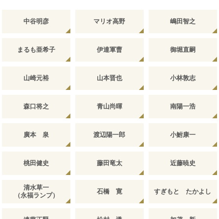
中谷明彦
マリオ高野
嶋田智之
まるも亜希子
伊達軍曹
御堀直嗣
山崎元裕
山本晋也
小林敦志
森口将之
青山尚暉
南陽一浩
廣本 泉
渡辺陽一郎
小鮒康一
桃田健史
藤田竜太
近藤暁史
清水草一
石橋 寛
すぎもと たかよし
（永福ランプ）