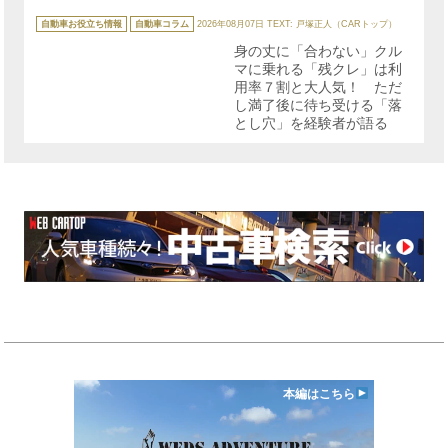
カ
テ
自動車お役立ち情報
自動車コラム
2026年08月07日
TEXT: 戸塚正人（CARトップ）
ゴ
リ
身の丈に「合わない」クル
ー
マに乗れる「残クレ」は利
用率７割と大人気！ ただ
し満了後に待ち受ける「落
とし穴」を経験者が語る
本編はこちら