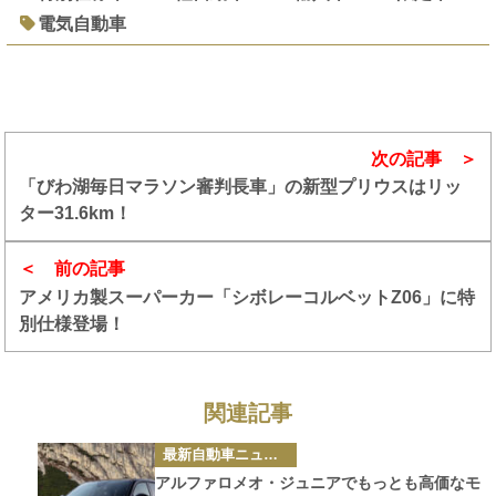
電気自動車
次の記事
「びわ湖毎日マラソン審判長車」の新型プリウスはリッ
ター31.6km！
前の記事
アメリカ製スーパーカー「シボレーコルベットZ06」に特
別仕様登場！
関連記事
カ
最新自動車ニュース
テ
ゴ
アルファロメオ・ジュニアでもっとも高価なモ
リ