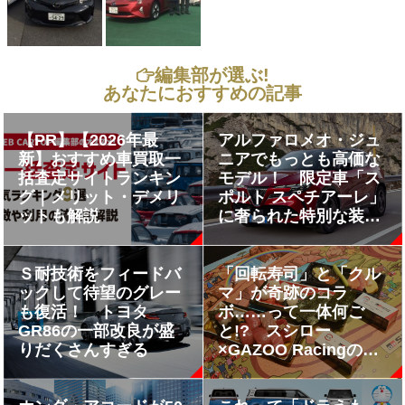
編集部が選ぶ!
あなたにおすすめの記事
【PR】【2026年最
アルファロメオ・ジュ
新】おすすめ車買取一
ニアでもっとも高価な
括査定サイトランキン
モデル！ 限定車「ス
グ｜メリット・デメリ
ポルト スペチアーレ」
ットも解説
に奢られた特別な装備
と525万円の価値とは
Ｓ耐技術をフィードバ
「回転寿司」と「クル
ックして待望のグレー
マ」が奇跡のコラ
も復活！ トヨタ
ボ……って一体何ご
GR86の一部改良が盛
と!? スシロー
りだくさんすぎる
×GAZOO Racingの限
定イベント
「SUSHIGO！」が激