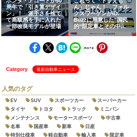
熱すぎる!!
ホンダ・アコードが50
これって「ドラえも
周年で「引き算デザイ
ん」じゃん！ フォル
ン」！ 派手さを捨て
クスワーゲンがID.
て高級感を手に入れた
Buzzに用意した”国民
一部改良モデルが登場
的”限定車とその中身
とは
Category
最新自動車ニュース
人気のタグ
EV
SUV
スポーツカー
スーパーカー
タイヤ
トヨタ
トラック
ミニバン
メンテナンス
モータースポーツ
中古車
名車
国産車
新車
日産
特別仕様車
軽自動車
輸入車
限定車