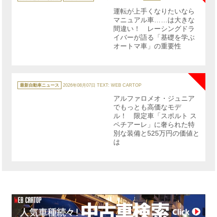
ゴ
リ
運転が上手くなりたいなら
ー
マニュアル車……は大きな
間違い！ レーシングドラ
イバーが語る「基礎を学ぶ
オートマ車」の重要性
NE
カ
テ
最新自動車ニュース
2026年08月07日
TEXT: WEB CARTOP
ゴ
リ
アルファロメオ・ジュニア
ー
でもっとも高価なモデ
ル！ 限定車「スポルト ス
ペチアーレ」に奢られた特
別な装備と525万円の価値と
は