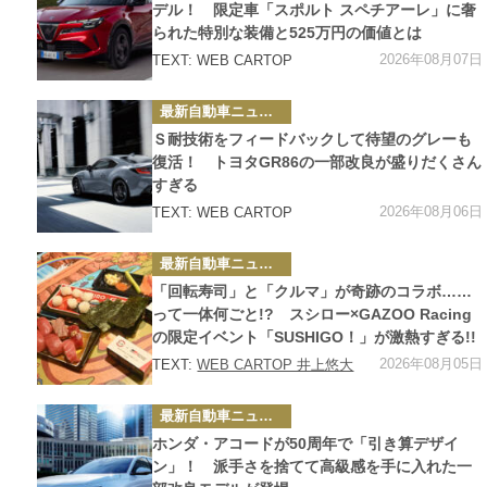
ー
デル！ 限定車「スポルト スペチアーレ」に奢
られた特別な装備と525万円の価値とは
2026年08月07日
TEXT: WEB CARTOP
カ
最新自動車ニュース
テ
ゴ
Ｓ耐技術をフィードバックして待望のグレーも
リ
ー
復活！ トヨタGR86の一部改良が盛りだくさん
すぎる
2026年08月06日
TEXT: WEB CARTOP
カ
最新自動車ニュース
テ
ゴ
「回転寿司」と「クルマ」が奇跡のコラボ……
リ
ー
って一体何ごと!? スシロー×GAZOO Racing
の限定イベント「SUSHIGO！」が激熱すぎる!!
2026年08月05日
TEXT:
WEB CARTOP 井上悠大
カ
最新自動車ニュース
テ
ゴ
ホンダ・アコードが50周年で「引き算デザイ
リ
ー
ン」！ 派手さを捨てて高級感を手に入れた一