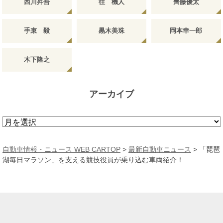
西川昇吾
往 機人
齊藤優太
手束 毅
黒木美珠
岡本幸一郎
木下隆之
アーカイブ
ア
ー
カ
自動車情報・ニュース WEB CARTOP
>
最新自動車ニュース
>
「琵琶
イ
湖毎日マラソン」を支える競技役員が乗り込む車両紹介！
ブ