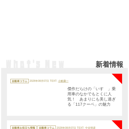
新着情報
NE
カ
テ
自動車コラム
2026年08月07日
TEXT:
小鮒康一
ゴ
リ
傑作だらけの「いすゞ」乗
ー
用車のなかでもとくに人
気！ あまりにも美し過ぎ
る「117クーペ」の魅力
NE
カ
テ
自動車お役立ち情報
自動車コラム
2026年08月07日
TEXT:
中谷明彦