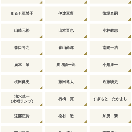
まるも亜希子
伊達軍曹
御堀直嗣
山崎元裕
山本晋也
小林敦志
森口将之
青山尚暉
南陽一浩
廣本 泉
渡辺陽一郎
小鮒康一
桃田健史
藤田竜太
近藤暁史
清水草一
石橋 寛
すぎもと たかよし
（永福ランプ）
遠藤正賢
松村 透
加茂 新