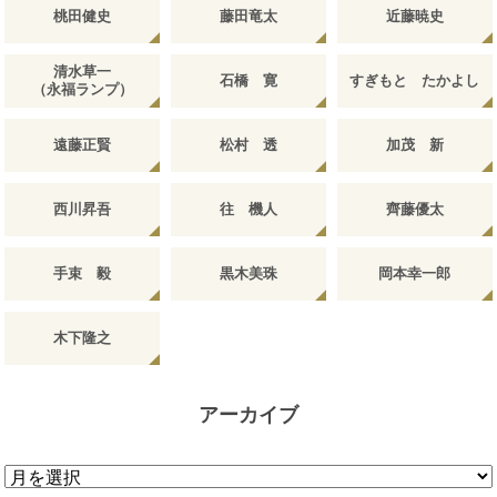
桃田健史
藤田竜太
近藤暁史
清水草一
石橋 寛
すぎもと たかよし
（永福ランプ）
遠藤正賢
松村 透
加茂 新
西川昇吾
往 機人
齊藤優太
手束 毅
黒木美珠
岡本幸一郎
木下隆之
アーカイブ
ア