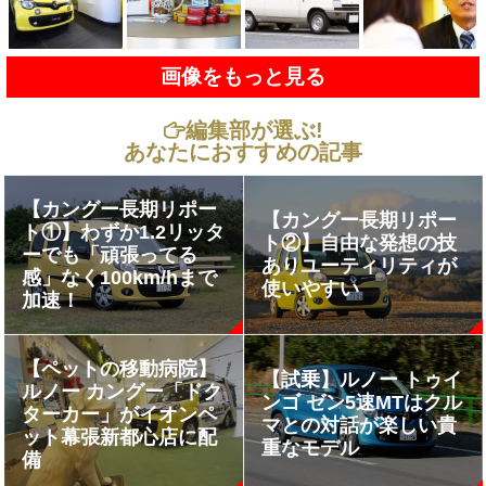
画像をもっと見る
編集部が選ぶ!
あなたにおすすめの記事
【カングー長期リポー
【カングー長期リポー
ト①】わずか1.2リッタ
ト②】自由な発想の技
ーでも「頑張ってる
ありユーティリティが
感」なく100km/hまで
使いやすい
加速！
【ペットの移動病院】
【試乗】ルノー トゥイ
ルノー カングー「ドク
ンゴ ゼン5速MTはクル
ターカー」がイオンペ
マとの対話が楽しい貴
ット幕張新都心店に配
重なモデル
備