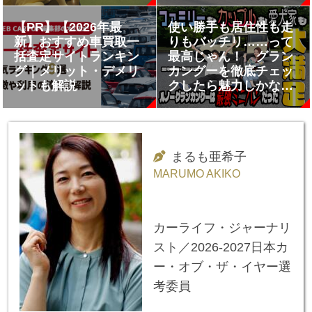
【PR】【2026年最
使い勝手も居住性も走
新】おすすめ車買取一
りもバッチリ……って
括査定サイトランキン
最高じゃん！ グラン
グ｜メリット・デメリ
カングーを徹底チェッ
ットも解説
クしたら魅力しかなか
った 黒木美珠×石田
貴臣【動画】
【PR】
まるも亜希子
MARUMO AKIKO
カーライフ・ジャーナリ
スト／2026-2027日本カ
ー・オブ・ザ・イヤー選
考委員