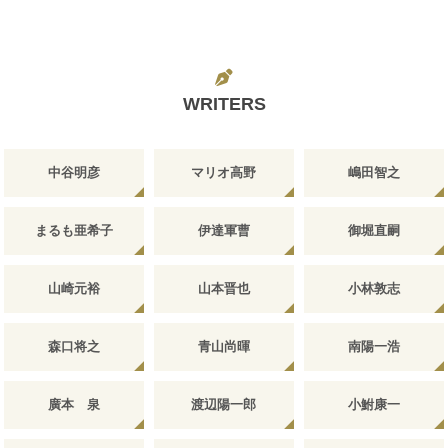
WRITERS
中谷明彦
マリオ高野
嶋田智之
まるも亜希子
伊達軍曹
御堀直嗣
山崎元裕
山本晋也
小林敦志
森口将之
青山尚暉
南陽一浩
廣本 泉
渡辺陽一郎
小鮒康一