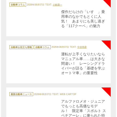
カ
テ
自動車コラム
2026年08月07日
TEXT:
小鮒康一
ゴ
リ
傑作だらけの「いすゞ」乗
ー
用車のなかでもとくに人
気！ あまりにも美し過ぎ
る「117クーペ」の魅力
NE
カ
テ
自動車お役立ち情報
自動車コラム
2026年08月07日
TEXT:
中谷明彦
ゴ
リ
運転が上手くなりたいなら
ー
マニュアル車……は大きな
間違い！ レーシングドラ
イバーが語る「基礎を学ぶ
オートマ車」の重要性
NE
カ
テ
最新自動車ニュース
2026年08月07日
TEXT: WEB CARTOP
ゴ
リ
アルファロメオ・ジュニア
ー
でもっとも高価なモデ
ル！ 限定車「スポルト ス
ペチアーレ」に奢られた特