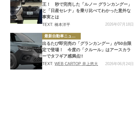
ー
王！ 秒で完売した「ルノー グランカングー」
と「日産セレナ」を乗り比べてわかった意外な
事実とは
2026年07月18日
TEXT: 橋本洋平
カ
最新自動車ニュース
テ
ゴ
出るたび即完売の「グランカングー」が50台限
リ
ー
定で登場！ 今度の「クルール」はアースカラ
ーでタフギア感満点!!
2026年06月24日
TEXT:
WEB CARTOP 井上悠大