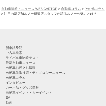
ー
カ
自動車情報・ニュース WEB CARTOP
>
自動車コラム
>
その他コラム
イ
>
注目の新店舗ルノー所沢店スタッフが語るルノーの魅力とは？
ブ
新車試乗記
中古車検索
ライバル車比較テスト
最新自動車ニュース
自動車お役立ち情報
自動車先進技術・テクノロジーニュース
自動車コラム
インタビュー
カー用品・グッズ情報
自動車イベント・カーイベント
EV
動画