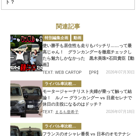
ト？
関連記事
カ
特別編集企画
動画
テ
ゴ
使い勝手も居住性も走りもバッチリ……って最
リ
ー
高じゃん！ グランカングーを徹底チェックし
たら魅力しかなかった 黒木美珠×石田貴臣【動
画】
2026年07月30日
TEXT: WEB CARTOP
【PR】
カ
ライバル車比較テスト
テ
ゴ
モータージャーナリスト夫婦が乗って触って結
リ
ー
論！ ルノー グランカングー vs 日産セレナで
休日の主役になるのはドッチ？
2026年07月18日
TEXT:
まるも亜希子
カ
ライバル車比較テスト
テ
ゴ
フランスのオシャレ番長 vs 日本のオモテナシ
リ