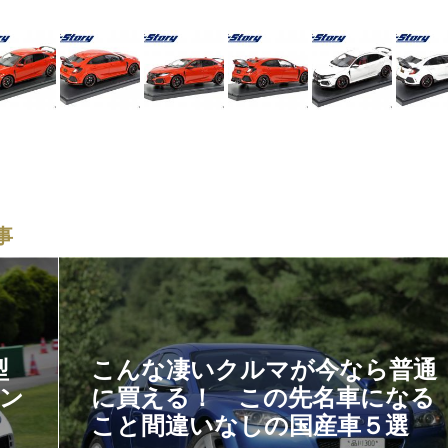
事
型
こんな凄いクルマが今なら普通
ギン
に買える！ この先名車になる
こと間違いなしの国産車５選