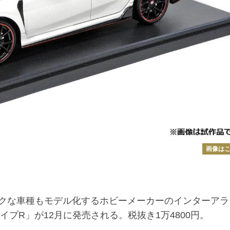
画像は
クな車種もモデル化するホビーメーカーのインターアラ
タイプ
R」
が
12
月に発売される。税抜き
1
万
4800
円。