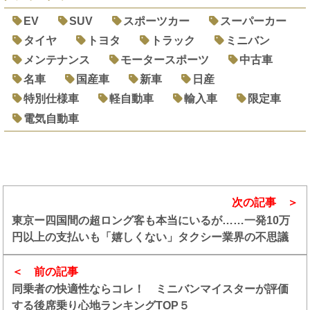
EV
SUV
スポーツカー
スーパーカー
タイヤ
トヨタ
トラック
ミニバン
メンテナンス
モータースポーツ
中古車
名車
国産車
新車
日産
特別仕様車
軽自動車
輸入車
限定車
電気自動車
次の記事
東京ー四国間の超ロング客も本当にいるが……一発10万
円以上の支払いも「嬉しくない」タクシー業界の不思議
前の記事
同乗者の快適性ならコレ！ ミニバンマイスターが評価
する後席乗り心地ランキングTOP５