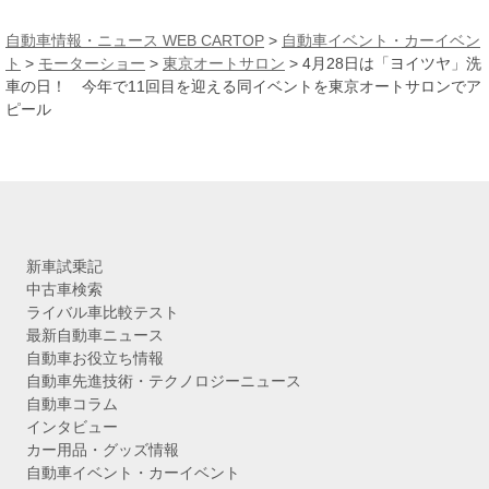
ー
カ
自動車情報・ニュース WEB CARTOP
>
自動車イベント・カーイベン
イ
ト
>
モーターショー
>
東京オートサロン
>
4月28日は「ヨイツヤ」洗
ブ
車の日！ 今年で11回目を迎える同イベントを東京オートサロンでア
ピール
新車試乗記
中古車検索
ライバル車比較テスト
最新自動車ニュース
自動車お役立ち情報
自動車先進技術・テクノロジーニュース
自動車コラム
インタビュー
カー用品・グッズ情報
自動車イベント・カーイベント