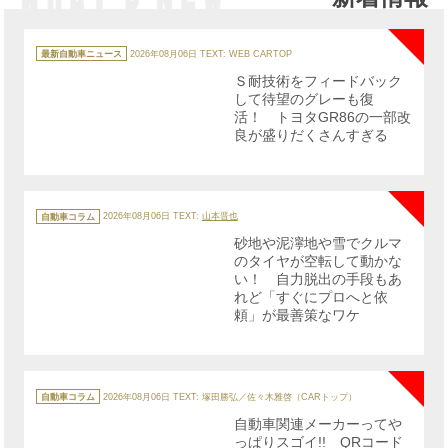
NE
カ
テ
最新自動車ニュース
2026年08月06日
TEXT: WEB CARTOP
ゴ
リ
Ｓ耐技術をフィードバック
ー
して待望のグレーも復
活！ トヨタGR86の一部改
良が盛りだくさんすぎる
NE
カ
テ
自動車コラム
2026年08月06日
TEXT:
山本晋也
ゴ
リ
砂地や泥濘地や雪でクルマ
ー
のタイヤが空転して動かな
い！ 自力脱出の手段もあ
れど「すぐにプロへと依
頼」が最善策なワケ
NE
カ
テ
自動車コラム
2026年08月06日
TEXT: 塚田勝弘／佐々木雅啓（CARトップ）
ゴ
リ
自動車関連メーカーってや
ー
っぱりスゴイ!! QRコード