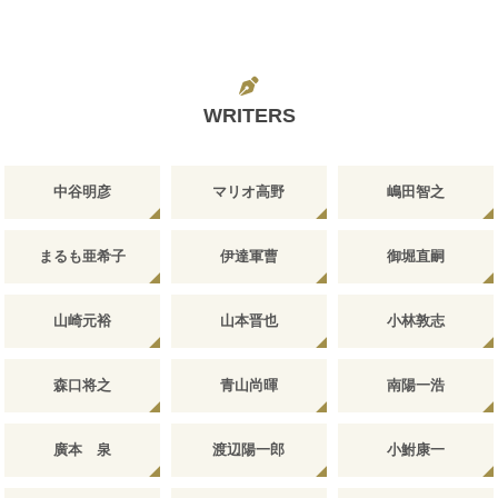
WRITERS
中谷明彦
マリオ高野
嶋田智之
まるも亜希子
伊達軍曹
御堀直嗣
山崎元裕
山本晋也
小林敦志
森口将之
青山尚暉
南陽一浩
廣本 泉
渡辺陽一郎
小鮒康一