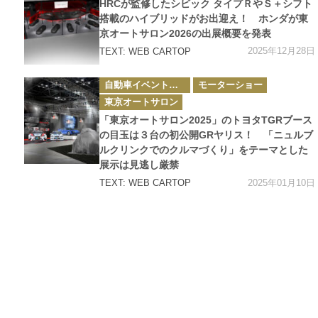
HRCが監修したシビック タイプＲやＳ＋シフト
リ
ー
搭載のハイブリッドがお出迎え！ ホンダが東
京オートサロン2026の出展概要を発表
2025年12月28日
TEXT: WEB CARTOP
カ
自動車イベント・カーイベント
モーターショー
テ
ゴ
東京オートサロン
リ
ー
「東京オートサロン2025」のトヨタTGRブース
の目玉は３台の初公開GRヤリス！ 「ニュルブ
ルクリンクでのクルマづくり」をテーマとした
展示は見逃し厳禁
2025年01月10日
TEXT: WEB CARTOP