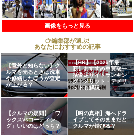
画像をもっと見る
編集部が選ぶ!
あなたにおすすめの記事
【PR】【2026年最
【意外と知らない】ク
新】おすすめ車買取一
ルマを売るときは洗車
括査定サイトランキン
や修繕したほうが査定
グ｜メリット・デメリ
が上がる？
ットも解説
【クルマの疑問】「ワ
【噂の真相】海へドラ
ックスvsコーティン
イブしてそのままだと
グ」いいのはどっち？
クルマが錆びる？