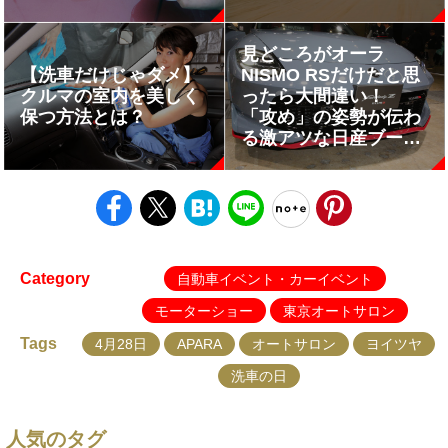
見どころがオーラ
【洗車だけじゃダメ】
NISMO RSだけだと思
クルマの室内を美しく
ったら大間違い！
保つ方法とは？
「攻め」の姿勢が伝わ
る激アツな日産ブース
を全部見せ【東京オー
トサロン2026】
Category
自動車イベント・カーイベント
モーターショー
東京オートサロン
Tags
4月28日
APARA
オートサロン
ヨイツヤ
洗車の日
人気のタグ