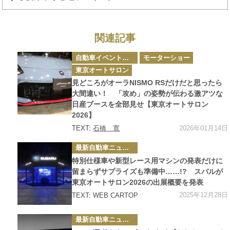
関連記事
カ
自動車イベント・カーイベント
モーターショー
テ
ゴ
東京オートサロン
リ
ー
見どころがオーラNISMO RSだけだと思ったら
大間違い！ 「攻め」の姿勢が伝わる激アツな
日産ブースを全部見せ【東京オートサロン
2026】
2026年01月14日
TEXT:
石橋 寛
カ
最新自動車ニュース
テ
ゴ
特別仕様車や新型レース用マシンの発表だけに
リ
ー
留まらずサプライズも準備中……!? スバルが
東京オートサロン2026の出展概要を発表
2025年12月28日
TEXT: WEB CARTOP
カ
最新自動車ニュース
テ
ゴ