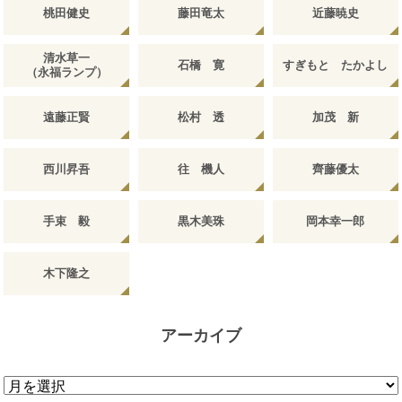
桃田健史
藤田竜太
近藤暁史
清水草一
石橋 寛
すぎもと たかよし
（永福ランプ）
遠藤正賢
松村 透
加茂 新
西川昇吾
往 機人
齊藤優太
手束 毅
黒木美珠
岡本幸一郎
木下隆之
アーカイブ
ア