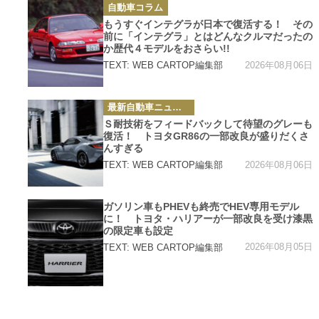
カ
自動車コラム
テ
ゴ
もうすぐインテグラが日本で復活する！ その
リ
前に「インテグラ」とはどんなクルマだったの
ー
か歴代４モデルをおさらい!!
2026年08月06日
TEXT: WEB CARTOP編集部
カ
最新自動車ニュース
テ
ゴ
Ｓ耐技術をフィードバックして待望のグレーも
リ
復活！ トヨタGR86の一部改良が盛りだくさ
ー
んすぎる
2026年08月06日
TEXT: WEB CARTOP編集部
カ
ガソリン車もPHEVも終売でHEV専用モデル
テ
に！ トヨタ・ハリアーが一部改良を受け漆黒
ゴ
リ
の限定車も設定
ー
2026年08月05日
TEXT: WEB CARTOP編集部