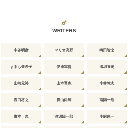
WRITERS
中谷明彦
マリオ高野
嶋田智之
まるも亜希子
伊達軍曹
御堀直嗣
山崎元裕
山本晋也
小林敦志
森口将之
青山尚暉
南陽一浩
廣本 泉
渡辺陽一郎
小鮒康一