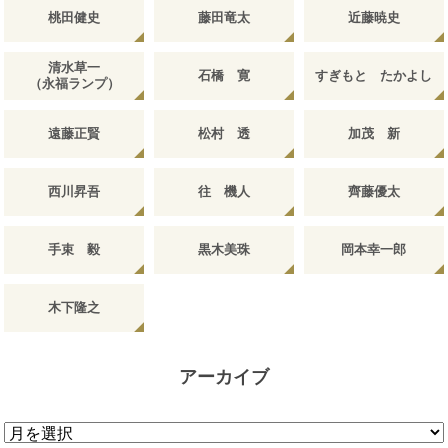
桃田健史
藤田竜太
近藤暁史
清水草一
石橋 寛
すぎもと たかよし
（永福ランプ）
遠藤正賢
松村 透
加茂 新
西川昇吾
往 機人
齊藤優太
手束 毅
黒木美珠
岡本幸一郎
木下隆之
アーカイブ
ア