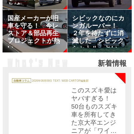
とは
国産メーカーが旧
シビックなのにカ
車を守る！ 今レ
ンガルーバー！
ストア＆部品再生
２年を待たずに消
プロジェクトが熱
滅した「シビック
い
シャトル」という
異色のSUV
新着情報
NEW
カ
テ
自動車コラム
2026年08月09日
TEXT: WEB CARTOP編集部
ゴ
リ
このスズキ愛は
ー
ヤバすぎる！
50台ものスズキ
車を所有してき
た京大卒エンジ
ニアが「ワイド