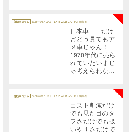
アルト」に命を
NEW
かけるワケ
カ
テ
自動車コラム
2026年08月09日
TEXT: WEB CARTOP編集部
ゴ
リ
日本車……だけ
ー
どどう見てもア
メ車じゃん！
1970年代に売ら
れていたいまじ
ゃ考えられない
クルマ３台!!
NEW
カ
テ
自動車コラム
2026年08月09日
TEXT: WEB CARTOP編集部
ゴ
リ
コスト削減だけ
ー
でも見た目のタ
フさだけでも扱
いやすさだけで