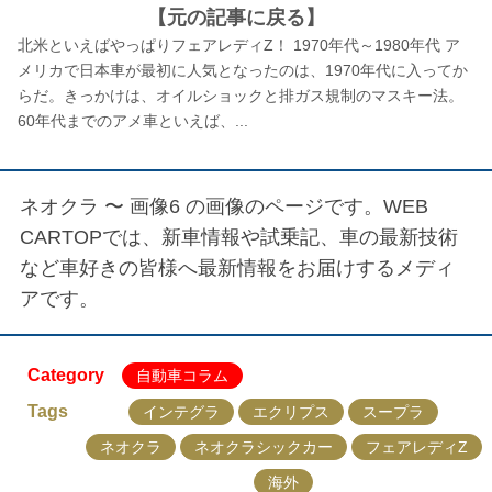
【元の記事に戻る】
北米といえばやっぱりフェアレディZ！ 1970年代～1980年代 ア
メリカで日本車が最初に人気となったのは、1970年代に入ってか
らだ。きっかけは、オイルショックと排ガス規制のマスキー法。
60年代までのアメ車といえば、...
ネオクラ 〜 画像6
の画像のページです。WEB
CARTOPでは、新車情報や試乗記、車の最新技術
など車好きの皆様へ最新情報をお届けするメディ
アです。
Category
自動車コラム
Tags
インテグラ
エクリプス
スープラ
ネオクラ
ネオクラシックカー
フェアレディZ
海外