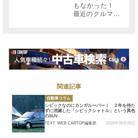
もなかった！
最近のクルマに
多い無塗装黒樹脂
バンパーは環境
にも優しい選択
関連記事
カ
自動車コラム
テ
ゴ
シビックなのにカンガルーバー！ ２年を待た
リ
ずに消滅した「シビックシャトル」という異色
ー
のSUV
2026年08月08日
TEXT: WEB CARTOP編集部