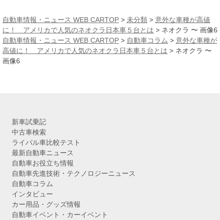
ー
カ
自動車情報・ニュース WEB CARTOP
>
未分類
>
意外な車種が高値
イ
に！ アメリカで人気のネオクラ日本車５台とは
>
ネオクラ 〜 画像6
ブ
自動車情報・ニュース WEB CARTOP
>
自動車コラム
>
意外な車種が
高値に！ アメリカで人気のネオクラ日本車５台とは
>
ネオクラ 〜
画像6
新車試乗記
中古車検索
ライバル車比較テスト
最新自動車ニュース
自動車お役立ち情報
自動車先進技術・テクノロジーニュース
自動車コラム
インタビュー
カー用品・グッズ情報
自動車イベント・カーイベント