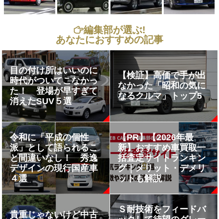
編集部が選ぶ!
あなたにおすすめの記事
目の付け所はいいのに
【検証】高価で手が出
時代がついてこなかっ
なかった「昭和の気に
た！ 登場が早すぎて
なるクルマ」トップ5
消えたSUV５選
令和に「平成の個性
【PR】【2026年最
派」として語られるこ
新】おすすめ車買取一
と間違いなし！ 秀逸
括査定サイトランキン
デザインの現行国産車
グ｜メリット・デメリ
４選
ットも解説
Ｓ耐技術をフィードバ
貴重じゃないけど中古