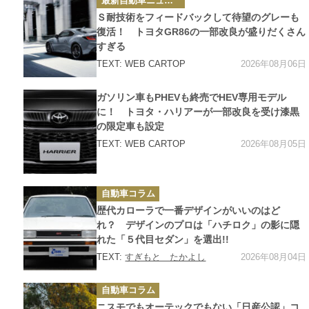
最新自動車ニュース
テ
ゴ
Ｓ耐技術をフィードバックして待望のグレーも
リ
ー
復活！ トヨタGR86の一部改良が盛りだくさん
すぎる
2026年08月06日
TEXT: WEB CARTOP
カ
ガソリン車もPHEVも終売でHEV専用モデル
テ
ゴ
に！ トヨタ・ハリアーが一部改良を受け漆黒
リ
の限定車も設定
ー
2026年08月05日
TEXT: WEB CARTOP
カ
自動車コラム
テ
ゴ
歴代カローラで一番デザインがいいのはど
リ
ー
れ？ デザインのプロは「ハチロク」の影に隠
れた「５代目セダン」を選出!!
2026年08月04日
TEXT:
すぎもと たかよし
カ
自動車コラム
テ
ゴ
ニスモでもオーテックでもない「日産公認」コ