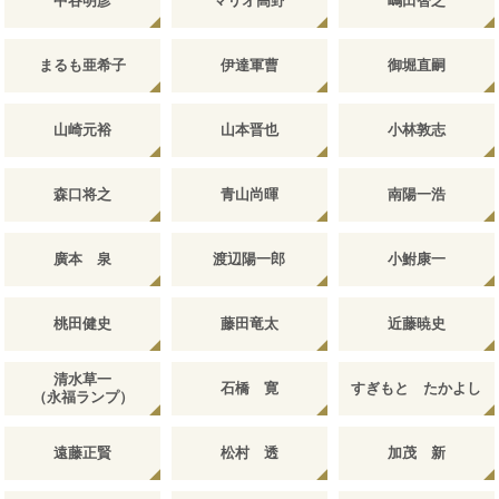
中谷明彦
マリオ高野
嶋田智之
まるも亜希子
伊達軍曹
御堀直嗣
山崎元裕
山本晋也
小林敦志
森口将之
青山尚暉
南陽一浩
廣本 泉
渡辺陽一郎
小鮒康一
桃田健史
藤田竜太
近藤暁史
清水草一
石橋 寛
すぎもと たかよし
（永福ランプ）
遠藤正賢
松村 透
加茂 新