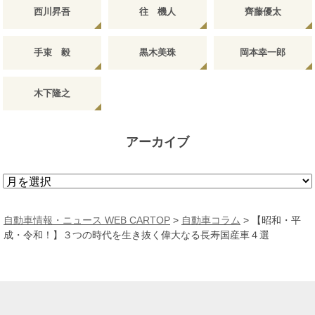
西川昇吾
往 機人
齊藤優太
手束 毅
黒木美珠
岡本幸一郎
木下隆之
アーカイブ
ア
ー
カ
自動車情報・ニュース WEB CARTOP
>
自動車コラム
>
【昭和・平
イ
成・令和！】３つの時代を生き抜く偉大なる長寿国産車４選
ブ