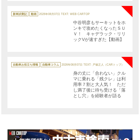
NE
カ
テ
新車試乗記
動画
2026年08月07日
TEXT: WEB CARTOP
ゴ
リ
中谷明彦もサーキットをホ
ー
ンキで攻めたくなったＳＵ
Ｖ！ キャデラック・リリ
ックVが速すぎた【動画】
NE
カ
テ
自動車お役立ち情報
自動車コラム
2026年08月07日
TEXT: 戸塚正人（CARトップ）
ゴ
リ
身の丈に「合わない」クル
ー
マに乗れる「残クレ」は利
用率７割と大人気！ ただ
し満了後に待ち受ける「落
とし穴」を経験者が語る