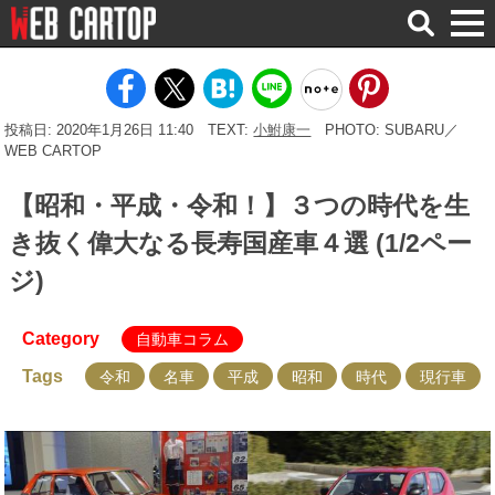
検
索
投稿日: 2020年1月26日 11:40
TEXT:
小鮒康一
PHOTO: SUBARU／
WEB CARTOP
【昭和・平成・令和！】３つの時代を生
き抜く偉大なる長寿国産車４選 (1/2ペー
ジ)
Category
自動車コラム
Tags
令和
名車
平成
昭和
時代
現行車