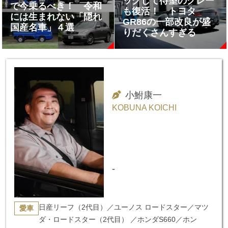
ックして待望のグレー
で今乗るべき！ 令和
も復活！ トヨタ
には生まれない「隠れ
GR86の一部改良が盛
国産名車」４選
りだくさんすぎる
小鮒康一
KOBUNA KOICHI
-
日産リーフ（2代目）／ユーノス ロードスター／マツ
愛車
ダ・ロードスター（2代目） ／ホンダS660／ホン