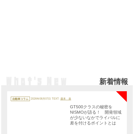
新着情報
NE
カ
テ
自動車コラム
2026年08月07日
TEXT:
廣本 泉
ゴ
リ
GT500クラスの秘密を
ー
NISMOが語る！ 開発領域
が少ないなかでライバルに
差を付けるポイントとは