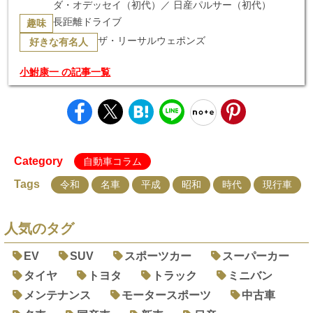
ダ・オデッセイ（初代）／ 日産パルサー（初代）
長距離ドライブ
趣味
ザ・リーサルウェポンズ
好きな有名人
小鮒康一 の記事一覧
Category
自動車コラム
Tags
令和
名車
平成
昭和
時代
現行車
人気のタグ
EV
SUV
スポーツカー
スーパーカー
タイヤ
トヨタ
トラック
ミニバン
メンテナンス
モータースポーツ
中古車