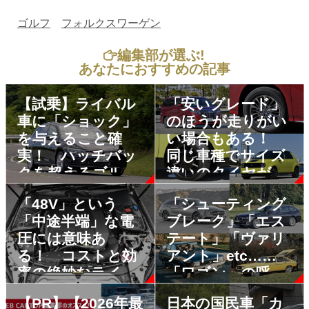
ゴルフ
フォルクスワーゲン
編集部が選ぶ!
あなたにおすすめの記事
【試乗】ライバル
「安いグレード」
車に「ショック」
のほうが走りがい
を与えること確
い場合もある！
実！ ハッチバッ
同じ車種でサイズ
クを超えるゴル
違いのタイヤが用
フ・ヴァリアント
意されているクル
「48V」という
「シューティング
の乗り味が凄い
マの選び方
「中途半端」な電
ブレーク」「エス
圧には意味あ
テート」「ヴァリ
る！ コストと効
アント」etc……
率の絶妙なライン
「ワゴン」の呼び
だった
名じゃダメな理由
【PR】【2026年最
日本の国民車「カ
は「カッコ悪さ」