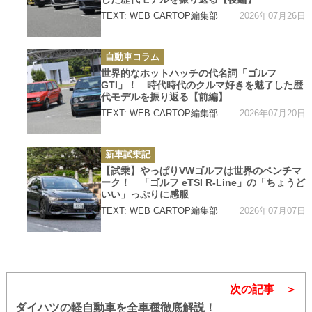
2026年07月26日
TEXT: WEB CARTOP編集部
カ
自動車コラム
テ
ゴ
世界的なホットハッチの代名詞「ゴルフ
リ
GTI」！ 時代時代のクルマ好きを魅了した歴
ー
代モデルを振り返る【前編】
2026年07月20日
TEXT: WEB CARTOP編集部
カ
新車試乗記
テ
ゴ
【試乗】やっぱりVWゴルフは世界のベンチマ
リ
ーク！ 「ゴルフ eTSI R-Line」の「ちょうど
ー
いい」っぷりに感服
2026年07月07日
TEXT: WEB CARTOP編集部
次の記事
ダイハツの軽自動車を全車種徹底解説！