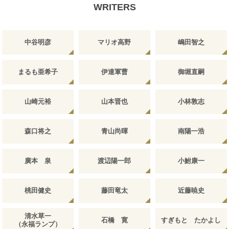
WRITERS
中谷明彦
マリオ高野
嶋田智之
まるも亜希子
伊達軍曹
御堀直嗣
山崎元裕
山本晋也
小林敦志
森口将之
青山尚暉
南陽一浩
廣本 泉
渡辺陽一郎
小鮒康一
桃田健史
藤田竜太
近藤暁史
清水草一
石橋 寛
すぎもと たかよし
（永福ランプ）