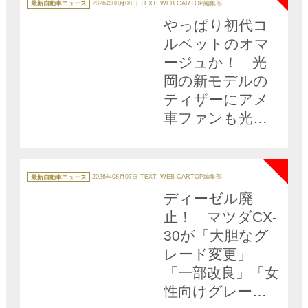
テ
最新自動車ニュース
2026年08月08日
TEXT: WEB CARTOP編集部
ゴ
リ
やっぱり初代コ
ー
ルベットのオマ
ージュか！ 光
岡の新モデルの
ティザーにアメ
車ファンも光岡
ファンも歓喜!!
NEW
カ
テ
最新自動車ニュース
2026年08月07日
TEXT: WEB CARTOP編集部
ゴ
リ
ディーゼル廃
ー
止！ マツダCX-
30が「大胆なグ
レード変更」
「一部改良」「女
性向けグレード