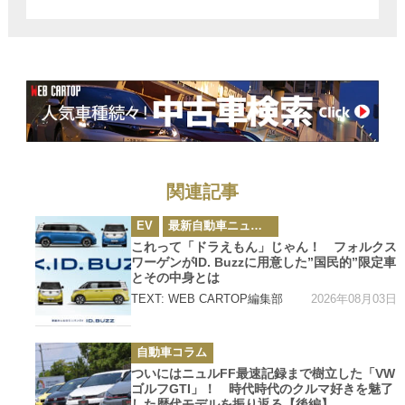
を展開」した理
由とは？
関連記事
カ
EV
最新自動車ニュース
テ
ゴ
これって「ドラえもん」じゃん！ フォルクス
リ
ワーゲンがID. Buzzに用意した”国民的”限定車
ー
とその中身とは
2026年08月03日
TEXT: WEB CARTOP編集部
カ
自動車コラム
テ
ゴ
ついにはニュルFF最速記録まで樹立した「VW
リ
ゴルフGTI」！ 時代時代のクルマ好きを魅了
ー
した歴代モデルを振り返る【後編】