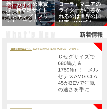
新】おすすめ車買
ローラ」マニアの
が根底にあった！
取一括査定サイト
ライターが心惹か
ランキング｜メリ
れるのは世界の国
ット・デメリット
民車「VWゴル
も解説
フ」だった！
新着情報
NEW
カ
テ
最新自動車ニュース
2026年08月09日
TEXT: WEB CARTOP編集部
ゴ
リ
Ｃセグサイズで
ー
680馬力＆
1759Nm！ メル
セデスAMG CLA
45がBEVで狂気
の速さを手に入
れた!!
NEW
カ