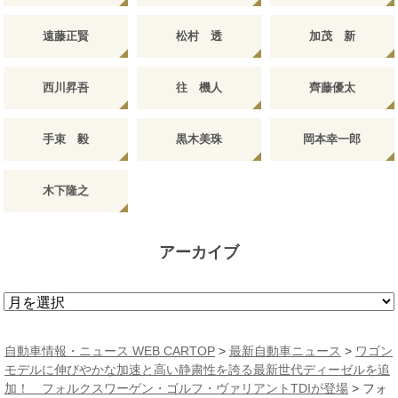
遠藤正賢
松村 透
加茂 新
西川昇吾
往 機人
齊藤優太
手束 毅
黒木美珠
岡本幸一郎
木下隆之
アーカイブ
ア
ー
カ
自動車情報・ニュース WEB CARTOP
>
最新自動車ニュース
>
ワゴン
イ
モデルに伸びやかな加速と高い静粛性を誇る最新世代ディーゼルを追
ブ
加！ フォルクスワーゲン・ゴルフ・ヴァリアントTDIが登場
>
フォ