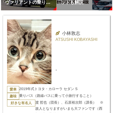
ヴァリアントの乗り味
ットも解説
が凄い
小林敦志
ATSUSHI KOBAYASHI
-
2019年式トヨタ・カローラ セダン S
愛車
乗りバス（路線バスに乗って小旅行すること）
趣味
渡 哲也（団長）、石原裕次郎（課長） ※
好きな有名人
故人となりますがいまも大ファンです（西