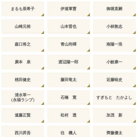
まるも亜希子
伊達軍曹
御堀直嗣
山崎元裕
山本晋也
小林敦志
森口将之
青山尚暉
南陽一浩
廣本 泉
渡辺陽一郎
小鮒康一
桃田健史
藤田竜太
近藤暁史
清水草一
石橋 寛
すぎもと たかよし
（永福ランプ）
遠藤正賢
松村 透
加茂 新
西川昇吾
往 機人
齊藤優太