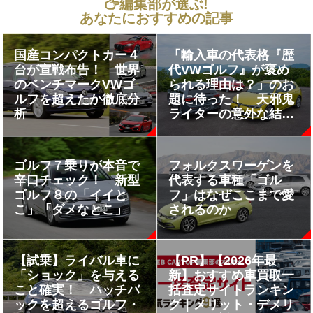
編集部が選ぶ!
あなたにおすすめの記事
国産コンパクトカー４
「輸入車の代表格『歴
台が宣戦布告！ 世界
代VWゴルフ』が褒め
のベンチマークVWゴ
られる理由は？」のお
ルフを超えたか徹底分
題に待った！ 天邪鬼
析
ライターの意外な結論
とは
ゴルフ７乗りが本音で
フォルクスワーゲンを
辛口チェック！ 新型
代表する車種「ゴル
ゴルフ８の「イイと
フ」はなぜここまで愛
こ」「ダメなとこ」
されるのか
【試乗】ライバル車に
【PR】【2026年最
「ショック」を与える
新】おすすめ車買取一
こと確実！ ハッチバ
括査定サイトランキン
ックを超えるゴルフ・
グ｜メリット・デメリ