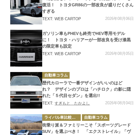
リ
ー
復活！ トヨタGR86の一部改良が盛りだくさん
すぎる
2026年08月06日
TEXT: WEB CARTOP
カ
ガソリン車もPHEVも終売でHEV専用モデル
テ
ゴ
に！ トヨタ・ハリアーが一部改良を受け漆黒
リ
の限定車も設定
ー
2026年08月05日
TEXT: WEB CARTOP
カ
自動車コラム
テ
ゴ
歴代カローラで一番デザインがいいのはど
リ
ー
れ？ デザインのプロは「ハチロク」の影に隠
れた「５代目セダン」を選出!!
2026年08月04日
TEXT:
すぎもと たかよし
カ
ライバル車比較テスト
自動車コラム
テ
ゴ
街乗り派＆ファミリーこそ「スポーツグレード
リ
ー
SUV」を選ぶべき！ 「エクストレイル」「ヴ