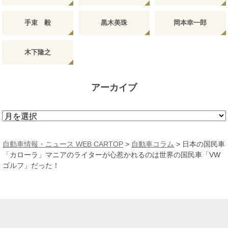
手束 毅
黒木美珠
岡本幸一郎
木下隆之
アーカイブ
ア
ー
カ
自動車情報・ニュース WEB CARTOP
>
自動車コラム
>
日本の国民車
イ
「カローラ」マニアのライターが心惹かれるのは世界の国民車「VW
ブ
ゴルフ」だった！