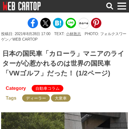
検
索
投稿日: 2021年8月28日 17:00
TEXT:
小林敦志
PHOTO: フォルクスワー
ゲン／WEB CARTOP
日本の国民車「カローラ」マニアのライ
ターが心惹かれるのは世界の国民車
「VWゴルフ」だった！ (1/2ページ)
Category
自動車コラム
Tags
ディーラー
大衆車