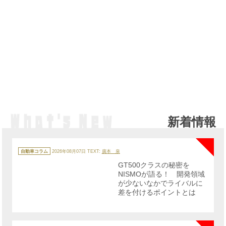
新着情報
NE
カ
テ
自動車コラム
2026年08月07日
TEXT:
廣本 泉
ゴ
リ
GT500クラスの秘密を
ー
NISMOが語る！ 開発領域
が少ないなかでライバルに
差を付けるポイントとは
NE