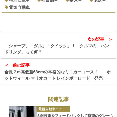
特別仕様車
軽自動車
輸入車
限定車
電気自動車
次の記事
「シャープ」「ダル」「クイック」！ クルマの「ハン
ドリング」って何？
前の記事
全長２m高低差68cmの本格的なミニカーコース！ 「ホ
ットウィール マリオカート レインボーロード」発売
関連記事
カ
最新自動車ニュース
テ
ゴ
Ｓ耐技術をフィードバックして待望のグレーも