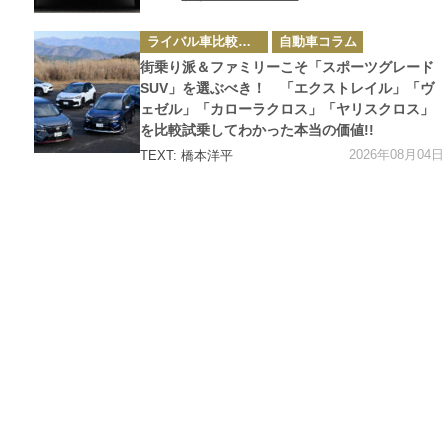
カ
ライバル車比較テスト
自動車コラム
テ
ゴ
街乗り派＆ファミリーこそ「スポーツグレード
リ
ー
SUV」を選ぶべき！ 「エクストレイル」「ヴ
ェゼル」「カローラクロス」「ヤリスクロス」
を比較試乗してわかった本当の価値!!
2026年08月04日
TEXT: 橋本洋平