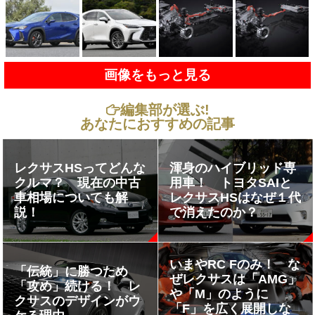
画像をもっと見る
編集部が選ぶ!
あなたにおすすめの記事
レクサスHSってどんな
渾身のハイブリッド専
クルマ？ 現在の中古
用車！ トヨタSAIと
車相場についても解
レクサスHSはなぜ１代
説！
で消えたのか？
いまやRC Fのみ！ な
「伝統」に勝つため
ぜレクサスは「AMG」
「攻め」続ける！ レ
や「M」のように
クサスのデザインがウ
「F」を広く展開しな