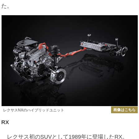
た。
画像はこちら
レクサスNXのハイブリッドユニット
RX
レクサス初のSUVとして1989年に登場したRX。