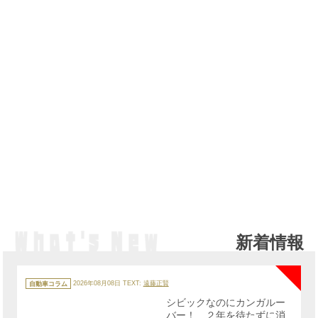
新着情報
NE
カ
テ
自動車コラム
2026年08月08日
TEXT:
遠藤正賢
ゴ
リ
シビックなのにカンガルー
ー
バー！ ２年を待たずに消