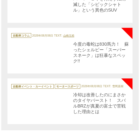
滅した「シビックシャト
ル」という異色のSUV
NE
カ
テ
自動車コラム
2026年08月08日
TEXT:
山崎元裕
ゴ
リ
今度の毒蛇は830馬力！ 蘇
ー
ったシェルビー「スーパー
スネーク」は狂暴なスペッ
ク!!
NE
カ
テ
自動車イベント・カーイベント
モータースポーツ
2026年08月08日
TEXT: 雪岡直樹
ゴ
リ
冷却は改善したのにまさか
ー
のタイヤバースト！ スバ
ルBRZが真夏の富士で苦戦
した理由とは