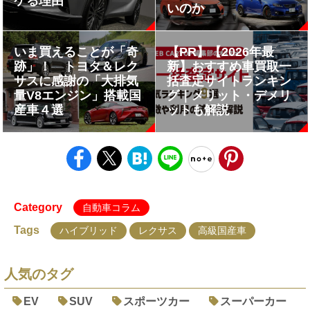
ケる理由
いのか
いま買えることが「奇
【PR】【2026年最
跡」！ トヨタ＆レク
新】おすすめ車買取一
サスに感謝の「大排気
括査定サイトランキン
量V8エンジン」搭載国
グ｜メリット・デメリ
産車４選
ットも解説
Category
自動車コラム
Tags
ハイブリッド
レクサス
高級国産車
人気のタグ
EV
SUV
スポーツカー
スーパーカー