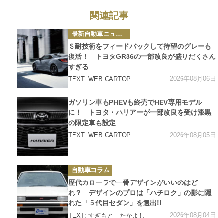
関連記事
カ
最新自動車ニュース
テ
ゴ
Ｓ耐技術をフィードバックして待望のグレーも
リ
ー
復活！ トヨタGR86の一部改良が盛りだくさん
すぎる
2026年08月06日
TEXT: WEB CARTOP
カ
ガソリン車もPHEVも終売でHEV専用モデル
テ
ゴ
に！ トヨタ・ハリアーが一部改良を受け漆黒
リ
の限定車も設定
ー
2026年08月05日
TEXT: WEB CARTOP
カ
自動車コラム
テ
ゴ
歴代カローラで一番デザインがいいのはど
リ
ー
れ？ デザインのプロは「ハチロク」の影に隠
れた「５代目セダン」を選出!!
2026年08月04日
TEXT:
すぎもと たかよし