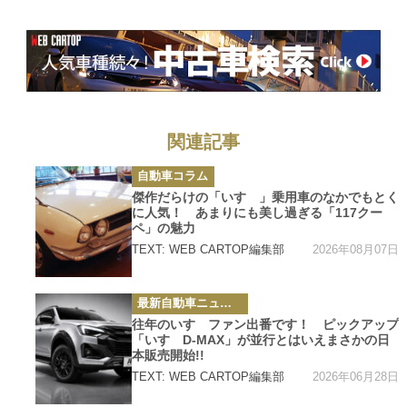
関連記事
カ
自動車コラム
テ
ゴ
傑作だらけの「いすゞ」乗用車のなかでもとく
リ
に人気！ あまりにも美し過ぎる「117クー
ー
ペ」の魅力
2026年08月07日
TEXT: WEB CARTOP編集部
カ
最新自動車ニュース
テ
ゴ
往年のいすゞファン出番です！ ピックアップ
リ
「いすゞD-MAX」が並行とはいえまさかの日
ー
本販売開始!!
2026年06月28日
TEXT: WEB CARTOP編集部