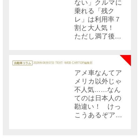
ない」クルマに
乗れる「残ク
レ」は利用率７
割と大人気！
ただし満了後に
待ち受ける「落
NEW
とし穴」を経験
者が語る
カ
テ
自動車コラム
2026年08月07日
TEXT: WEB CARTOP編集部
ゴ
リ
アメ車なんてア
ー
メリカ以外じゃ
不人気……なん
てのは日本人の
勘違い！ けっ
こうあるぞアメ
車が売れてる国