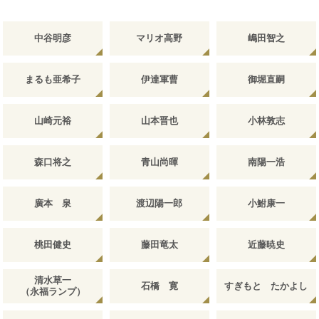
中谷明彦
マリオ高野
嶋田智之
まるも亜希子
伊達軍曹
御堀直嗣
山崎元裕
山本晋也
小林敦志
森口将之
青山尚暉
南陽一浩
廣本 泉
渡辺陽一郎
小鮒康一
桃田健史
藤田竜太
近藤暁史
清水草一
石橋 寛
すぎもと たかよし
（永福ランプ）