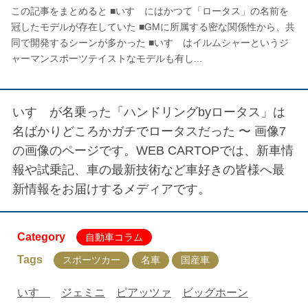
この記事をまとめると ■いすゞにはかつて「ロータス」の名前を
冠したモデルが存在していた ■GMに所属する密な関係性から、共
同で開発するシーンが多かった ■いすゞはイルムシャーというジ
ャーマンスポーツテイストなモデルも有し...
いすゞが名乗った「ハンドリングbyロータス」は
名ばかりどころかガチでロータスだった 〜 画像7
の画像のページです。WEB CARTOPでは、新車情
報や試乗記、車の最新技術など車好きの皆様へ最
新情報をお届けするメディアです。
Category
自動車コラム
Tags
スポーツカー
名車
国産車
いすゞ
ジェミニ
ピアッツァ
ビッグホーン