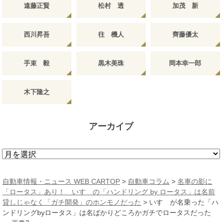
遠藤正賢
松村 透
加茂 新
西川昇吾
往 機人
齊藤優太
手束 毅
黒木美珠
岡本幸一郎
木下隆之
アーカイブ
ア
ー
カ
自動車情報・ニュース WEB CARTOP
>
自動車コラム
>
名車の影に
イ
「ロータス」あり！ いすゞの「ハンドリング by ロータス」は名前
ブ
貸しじゃなく「ガチ開発」のホンモノだった
>
いすゞが名乗った「ハ
ンドリングbyロータス」は名ばかりどころかガチでロータスだった