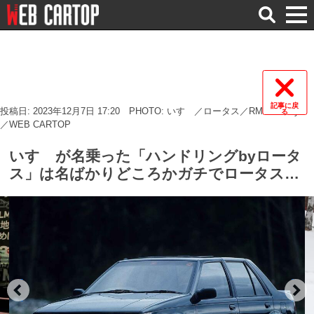
検
索
記事に戻
投稿日: 2023年12月7日 17:20
PHOTO: いすゞ／ロータス／RM Sotheby's
る
／WEB CARTOP
いすゞが名乗った「ハンドリングbyロータ
ス」は名ばかりどころかガチでロータスだ
った 〜 画像7