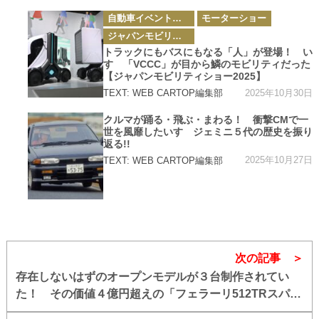
カ
自動車イベント・カーイベント
モーターショー
テ
ゴ
ジャパンモビリティショー
リ
ー
トラックにもバスにもなる「人」が登場！ い
すゞ「VCCC」が目から鱗のモビリティだった
【ジャパンモビリティショー2025】
2025年10月30日
TEXT: WEB CARTOP編集部
カ
クルマが踊る・飛ぶ・まわる！ 衝撃CMで一
テ
世を風靡したいすゞジェミニ５代の歴史を振り
ゴ
リ
返る!!
ー
2025年10月27日
TEXT: WEB CARTOP編集部
次の記事
存在しないはずのオープンモデルが３台制作されてい
た！ その価値４億円超えの「フェラーリ512TRスパイ
ダー」