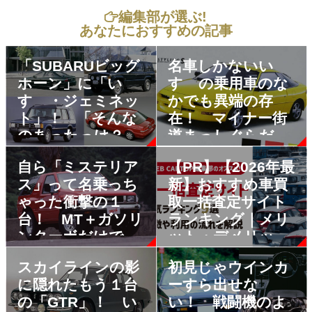
編集部が選ぶ!
あなたにおすすめの記事
「SUBARUビッグ
名車しかないい
ホーン」に「い
すゞの乗用車のな
すゞ・ジェミネッ
かでも異端の存
ト」！ 「そんな
在！ マイナー街
のあったっけ？」
道まっしぐらだっ
の衝撃OEM車７選
たPAネロを知って
自ら「ミステリア
【PR】【2026年最
るか？
ス」って名乗っち
新】おすすめ車買
ゃった衝撃の１
取一括査定サイト
台！ MT＋ガソリ
ランキング｜メリ
ンターボだけで勝
ット・デメリット
負した「いすゞミ
も解説
スカイラインの影
初見じゃウインカ
ュー」の尖りっぷ
に隠れたもう１台
ーすら出せな
りがスゴイ
の「GTR」！ い
い！ 戦闘機のよ