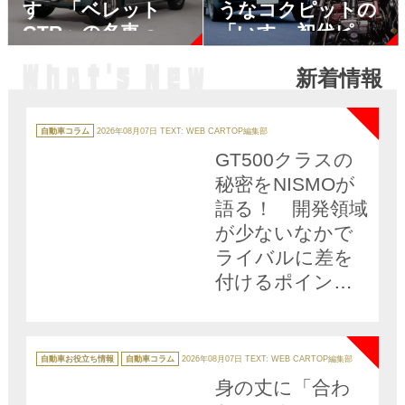
すゞ「ベレット
うなコクピットの
GTR」の名車っぷ
「いすゞ初代ピア
りが半端ない
ッツァ」は圧巻の
新着情報
デザインだった
NEW
カ
テ
自動車コラム
2026年08月07日
TEXT: WEB CARTOP編集部
ゴ
リ
GT500クラスの
ー
秘密をNISMOが
語る！ 開発領域
が少ないなかで
ライバルに差を
付けるポイント
とは
NEW
カ
テ
自動車お役立ち情報
自動車コラム
2026年08月07日
TEXT: WEB CARTOP編集部
ゴ
リ
身の丈に「合わ
ー