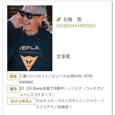
石橋 寛
ISHIBASHI HIROSHI
文筆業
三菱パジェロミニ／ビューエルXB12R／KTM
愛車
690SMC
DJ（DJ Bassy名義で活動中）／バイク（コースデビ
趣味
ューしてコケまくり）
マルチェロ・マストロヤンニ／ジャコ・パ
好きな有名人
ストリアス／岩城滉一