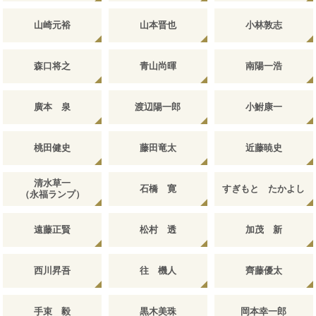
山崎元裕
山本晋也
小林敦志
森口将之
青山尚暉
南陽一浩
廣本 泉
渡辺陽一郎
小鮒康一
桃田健史
藤田竜太
近藤暁史
清水草一
石橋 寛
すぎもと たかよし
（永福ランプ）
遠藤正賢
松村 透
加茂 新
西川昇吾
往 機人
齊藤優太
手束 毅
黒木美珠
岡本幸一郎