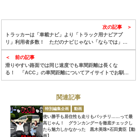
次の記事
トラッカーは「車載ナビ」より「トラック用ナビアプ
リ」利用者多数！ ただのナビじゃない「ならでは」の
機能とは
前の記事
滑りやすい路面では同じ速度でも車間距離は長くな
る！ 「ACC」の車間距離についてアイサイトでお馴染
みSUBARUに聞いてみた
関連記事
カ
特別編集企画
動画
テ
ゴ
使い勝手も居住性も走りもバッチリ……って最
リ
ー
高じゃん！ グランカングーを徹底チェックし
たら魅力しかなかった 黒木美珠×石田貴臣【動
画】