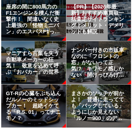
座席の間に800馬力の
【PR】【2026年最
F1エンジンを積んだ衝
新】おすすめ車買取一
撃作！ 間違いなく史
括査定サイトランキン
上最強の「怪物ミニバ
グ｜メリット・デメリ
ン」のエスパスF1って
ットも解説
何もの？
ナンバー付きの市販車
マニアすら言葉を失う
なのに「フロントの
自動車メーカーの狂
窓」がないって正
気！ 敬意を込めて呼
気!? キワモノ感しか
ぶ「おバカー」の世界
ない「開けっぴろげ
な」クルマ４台
GT-Rの心臓をぶち込ん
まさかのソッチが前か
だルノーのミッドシッ
よ！ 普通に走ってて
プカー！ 超絶イケて
も「バックしている」
る「R.S. 01」ってナニ
ようにしか見えない
モノ？
「ルノー900」のデザ
インが衝撃的