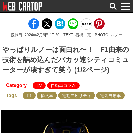
検
索
投稿日: 2024年2月6日 17:20
TEXT:
石橋 寛
PHOTO: ルノー
やっぱりルノーは面白れ〜！ F1由来の
技術を詰め込んだバカッ速シティコミュ
ーターが凄すぎて笑う (1/2ページ)
Category
EV
自動車コラム
Tags
F1
輸入車
電動モビリティ
電気自動車