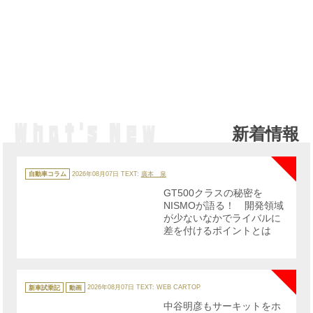
新着情報
NE
カ
テ
自動車コラム
2026年08月07日
TEXT:
廣本 泉
ゴ
リ
GT500クラスの秘密を
ー
NISMOが語る！ 開発領域
が少ないなかでライバルに
差を付けるポイントとは
NE
カ
テ
新車試乗記
動画
2026年08月07日
TEXT: WEB CARTOP
ゴ
リ
中谷明彦もサーキットをホ
ー