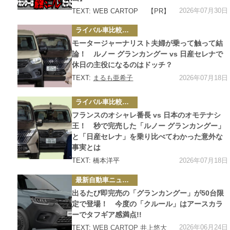
2026年07月30日
TEXT: WEB CARTOP
【PR】
カ
ライバル車比較テスト
テ
ゴ
モータージャーナリスト夫婦が乗って触って結
リ
ー
論！ ルノー グランカングー vs 日産セレナで
休日の主役になるのはドッチ？
2026年07月18日
TEXT:
まるも亜希子
カ
ライバル車比較テスト
テ
ゴ
フランスのオシャレ番長 vs 日本のオモテナシ
リ
ー
王！ 秒で完売した「ルノー グランカングー」
と「日産セレナ」を乗り比べてわかった意外な
事実とは
2026年07月18日
TEXT: 橋本洋平
カ
最新自動車ニュース
テ
ゴ
出るたび即完売の「グランカングー」が50台限
リ
ー
定で登場！ 今度の「クルール」はアースカラ
ーでタフギア感満点!!
2026年06月24日
TEXT:
WEB CARTOP 井上悠大