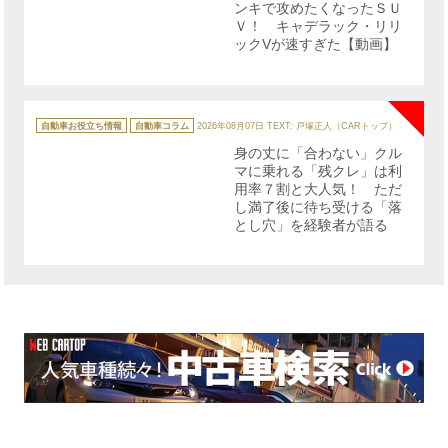
ンキで攻めたくなったＳＵ
Ｖ！ キャデラック・リリ
ックVが速すぎた【動画】
NE
カ
テ
自動車お役立ち情報
自動車コラム
2026年08月07日
TEXT: 戸塚正人（CARトップ）
ゴ
リ
身の丈に「合わない」クル
ー
マに乗れる「残クレ」は利
用率７割と大人気！ ただ
し満了後に待ち受ける「落
とし穴」を経験者が語る