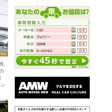
こちら
先
の
E
チン