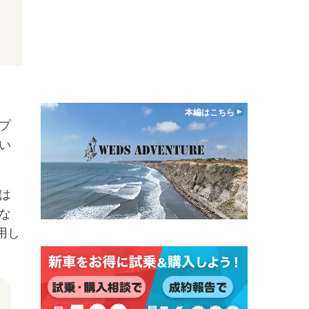
本編はこちら
プ
い
は
な
用し