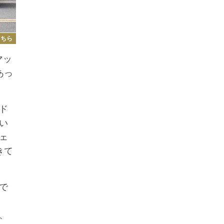
こちら
マッ
あっ
ド
い
ェ
きて
で
、