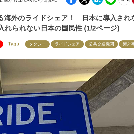
INE GO／WEB CARTOP／写真AC
る海外のライドシェア！ 日本に導入され
られない日本の国民性 (1/2ページ)
Tags
タクシー
ライドシェア
公共交通機関
海外