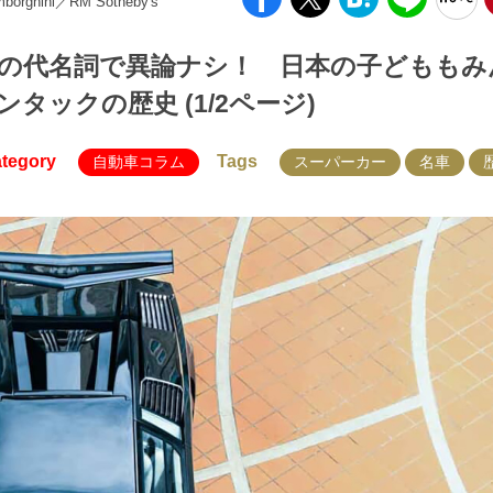
borghini／RM Sotheby's
の代名詞で異論ナシ！ 日本の子どももみ
ックの歴史 (1/2ページ)
tegory
Tags
自動車コラム
スーパーカー
名車