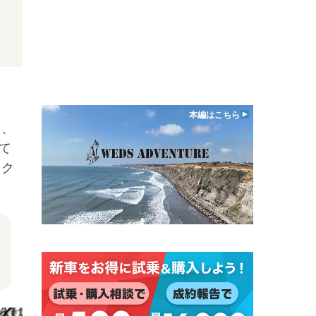
本編はこちら
て、
て
ック