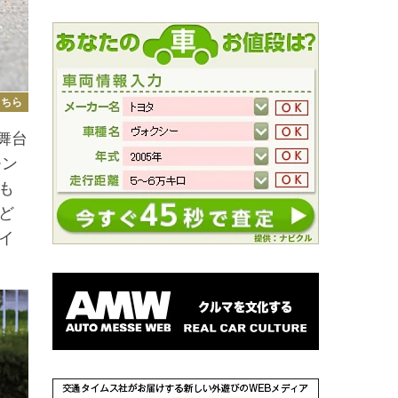
こちら
舞台
モン
も
ど
イ