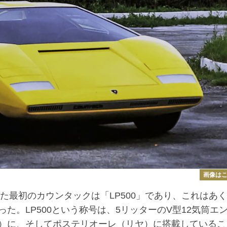
画像は
た最初のカウンタックは「LP500」であり、これはあ
た。LP500という称号は、5リッターのV型12気筒エ
）に、そしてポステリオーレ（リヤ）に搭載しているこ