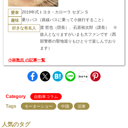
2019年式トヨタ・カローラ セダン S
愛車
乗りバス（路線バスに乗って小旅行すること）
趣味
渡 哲也（団長）、石原裕次郎（課長） ※
好きな有名人
故人となりますがいまも大ファンです（西
部警察の聖地巡りもひとりで楽しんでおり
ます）
小林敦志 の記事一覧
Category
自動車コラム
Tags
モーターショー
中国
旧車
人気のタグ