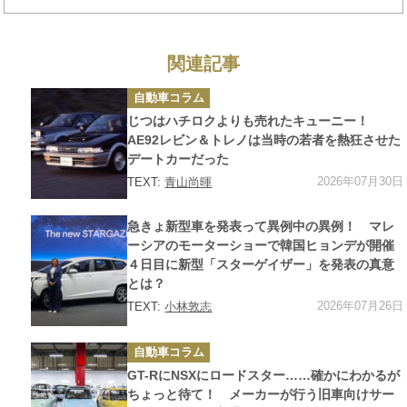
関連記事
カ
自動車コラム
テ
ゴ
じつはハチロクよりも売れたキューニー！
リ
ー
AE92レビン＆トレノは当時の若者を熱狂させた
デートカーだった
2026年07月30日
TEXT:
青山尚暉
カ
急きょ新型車を発表って異例中の異例！ マレ
テ
ゴ
ーシアのモーターショーで韓国ヒョンデが開催
リ
４日目に新型「スターゲイザー」を発表の真意
ー
とは？
2026年07月26日
TEXT:
小林敦志
カ
自動車コラム
テ
ゴ
GT-RにNSXにロードスター……確かにわかるが
リ
ー
ちょっと待て！ メーカーが行う旧車向けサー