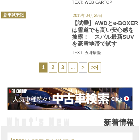
TEXT: WEB CARTOP
カ
新車試乗記
2019年04月29日
テ
ゴ
【試乗】AWDとe-BOXER
リ
ー
は雪道でも高い安心感を
披露！ スバル最新SUV
を豪雪地帯で試す
TEXT: 五味康隆
1
2
3
...
>
>>|
新着情報
カ
テ