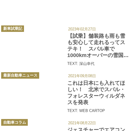
カ
新車試乗記
2023年02月27日
テ
ゴ
【試乗】舗装路も雨も雪
リ
ー
も安心して走れるってス
テキ！ スバル車で
1000kmオーバーの雪国ド
ライブ旅へ行ってみた
TEXT: 深山幸代
カ
最新自動車ニュース
2021年09月08日
テ
ゴ
これは日本にも入れてほ
リ
ー
しい！ 北米でスバル・
フォレスターウィルダネ
スを発表
TEXT: WEB CARTOP
カ
自動車コラム
2021年08月22日
テ
ゴ
ジェスチャーでエアコン
リ