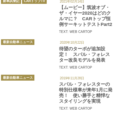
新車試乗記
CARトップTV
2021年02月14日
テ
ゴ
【ムービー】筑波オブ・
リ
ー
ザ・イヤー2020はどのク
ルマに？ CARトップ恒
例サーキットテストPart2
TEXT: WEB CARTOP
カ
最新自動車ニュース
2020年10月22日
テ
ゴ
待望のターボが追加設
リ
ー
定！ スバル・フォレス
ター改良モデルを発表
TEXT: WEB CARTOP
カ
最新自動車ニュース
2019年11月28日
テ
ゴ
スバル・フォレスターの
リ
ー
特別仕様車が来年1月に発
売！ 使い勝手と精悍な
スタイリングを実現
TEXT: WEB CARTOP