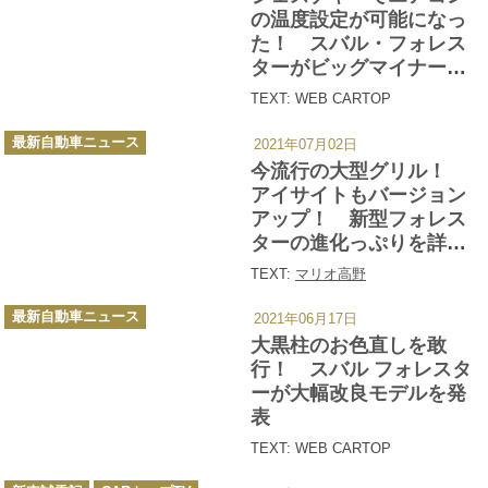
ー
の温度設定が可能になっ
た！ スバル・フォレス
ターがビッグマイナーチ
ェンジでイケメン度アッ
TEXT: WEB CARTOP
プ
カ
最新自動車ニュース
2021年07月02日
テ
ゴ
今流行の大型グリル！
リ
ー
アイサイトもバージョン
アップ！ 新型フォレス
ターの進化っぷりを詳細
解説
TEXT:
マリオ高野
カ
最新自動車ニュース
2021年06月17日
テ
ゴ
大黒柱のお色直しを敢
リ
ー
行！ スバル フォレスタ
ーが大幅改良モデルを発
表
TEXT: WEB CARTOP
カ