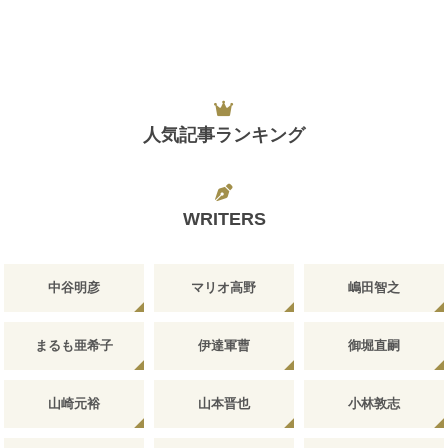
人気記事ランキング
WRITERS
中谷明彦
マリオ高野
嶋田智之
まるも亜希子
伊達軍曹
御堀直嗣
山崎元裕
山本晋也
小林敦志