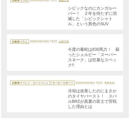
自動車コラム
2026年08月08日
TEXT:
遠藤正賢
ゴ
リ
シビックなのにカンガルー
ー
バー！ ２年を待たずに消
滅した「シビックシャト
ル」という異色のSUV
カ
テ
自動車コラム
2026年08月08日
TEXT:
山崎元裕
ゴ
リ
今度の毒蛇は830馬力！ 蘇
ー
ったシェルビー「スーパー
スネーク」は狂暴なスペッ
ク!!
カ
テ
自動車イベント・カーイベント
モータースポーツ
2026年08月08日
TEXT: 雪岡直樹
ゴ
リ
冷却は改善したのにまさか
ー
のタイヤバースト！ スバ
ルBRZが真夏の富士で苦戦
した理由とは