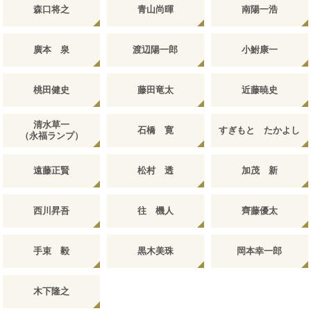
森口将之
青山尚暉
南陽一浩
廣本 泉
渡辺陽一郎
小鮒康一
桃田健史
藤田竜太
近藤暁史
清水草一
石橋 寛
すぎもと たかよし
（永福ランプ）
遠藤正賢
松村 透
加茂 新
西川昇吾
往 機人
齊藤優太
手束 毅
黒木美珠
岡本幸一郎
木下隆之