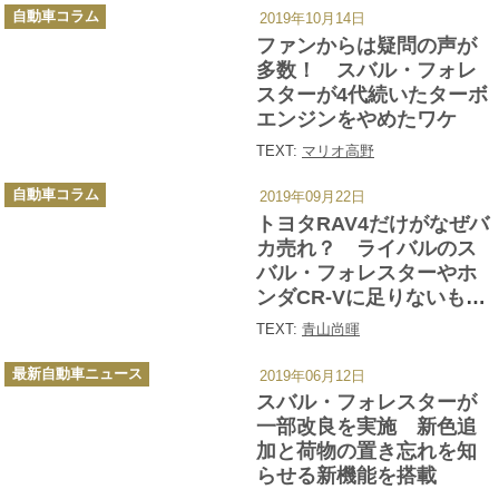
カ
自動車コラム
2019年10月14日
テ
ゴ
ファンからは疑問の声が
リ
ー
多数！ スバル・フォレ
スターが4代続いたターボ
エンジンをやめたワケ
TEXT:
マリオ高野
カ
自動車コラム
2019年09月22日
テ
ゴ
トヨタRAV4だけがなぜバ
リ
ー
カ売れ？ ライバルのス
バル・フォレスターやホ
ンダCR-Vに足りないもの
とは
TEXT:
青山尚暉
カ
最新自動車ニュース
2019年06月12日
テ
ゴ
スバル・フォレスターが
リ
ー
一部改良を実施 新色追
加と荷物の置き忘れを知
らせる新機能を搭載