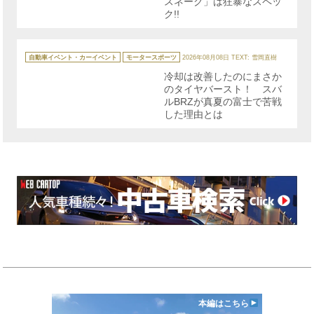
スネーク」は狂暴なスペッ
ク!!
カ
テ
自動車イベント・カーイベント
モータースポーツ
2026年08月08日
TEXT: 雪岡直樹
ゴ
リ
冷却は改善したのにまさか
ー
のタイヤバースト！ スバ
ルBRZが真夏の富士で苦戦
した理由とは
本編はこちら