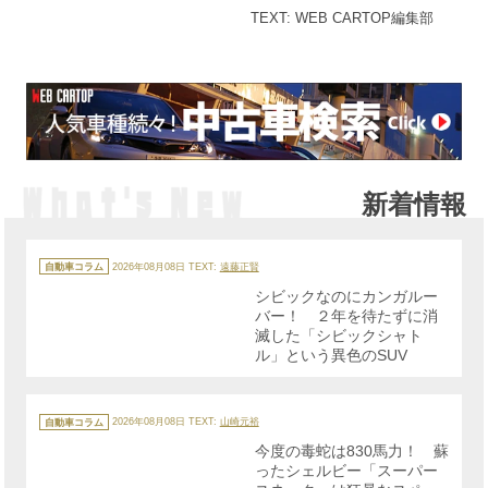
TEXT: WEB CARTOP編集部
新着情報
カ
テ
自動車コラム
2026年08月08日
TEXT:
遠藤正賢
ゴ
リ
シビックなのにカンガルー
ー
バー！ ２年を待たずに消
滅した「シビックシャト
ル」という異色のSUV
カ
テ
自動車コラム
2026年08月08日
TEXT:
山崎元裕
ゴ
リ
今度の毒蛇は830馬力！ 蘇
ー
ったシェルビー「スーパー