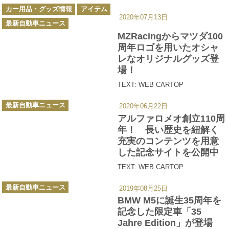
カ
カー用品・グッズ情報
アイテム
テ
2020年07月13日
ゴ
最新自動車ニュース
リ
ー
MZRacingからマツダ100
周年ロゴを用いたオシャ
レなオリジナルグッズ登
場！
TEXT: WEB CARTOP
カ
最新自動車ニュース
2020年06月22日
テ
ゴ
アルファロメオ創立110周
リ
ー
年！ 長い歴史を紐解く
充実のコンテンツを用意
した記念サイトを公開中
TEXT: WEB CARTOP
カ
最新自動車ニュース
2019年08月25日
テ
ゴ
BMW M5に誕生35周年を
リ
ー
記念した限定車「35
Jahre Edition」が登場