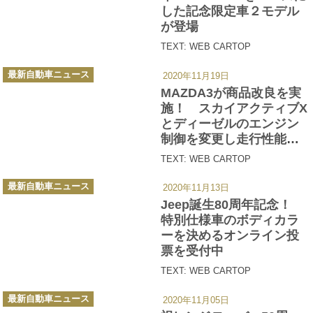
した記念限定車２モデル
が登場
TEXT: WEB CARTOP
カ
最新自動車ニュース
2020年11月19日
テ
ゴ
MAZDA3が商品改良を実
リ
ー
施！ スカイアクティブX
とディーゼルのエンジン
制御を変更し走行性能を
向上
TEXT: WEB CARTOP
カ
最新自動車ニュース
2020年11月13日
テ
ゴ
Jeep誕生80周年記念！
リ
ー
特別仕様車のボディカラ
ーを決めるオンライン投
票を受付中
TEXT: WEB CARTOP
カ
最新自動車ニュース
2020年11月05日
テ
ゴ