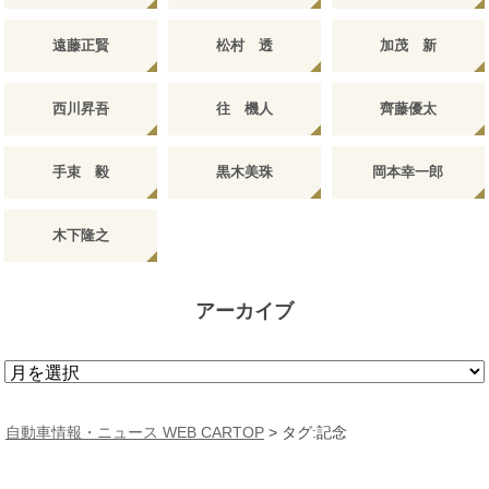
遠藤正賢
松村 透
加茂 新
西川昇吾
往 機人
齊藤優太
手束 毅
黒木美珠
岡本幸一郎
木下隆之
アーカイブ
ア
ー
カ
自動車情報・ニュース WEB CARTOP
>
タグ:記念
イ
ブ