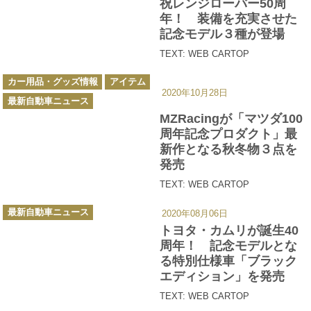
祝レンジローバー50周
リ
ー
年！ 装備を充実させた
記念モデル３種が登場
TEXT: WEB CARTOP
カ
カー用品・グッズ情報
アイテム
テ
2020年10月28日
ゴ
最新自動車ニュース
リ
ー
MZRacingが「マツダ100
周年記念プロダクト」最
新作となる秋冬物３点を
発売
TEXT: WEB CARTOP
カ
最新自動車ニュース
2020年08月06日
テ
ゴ
トヨタ・カムリが誕生40
リ
ー
周年！ 記念モデルとな
る特別仕様車「ブラック
エディション」を発売
TEXT: WEB CARTOP