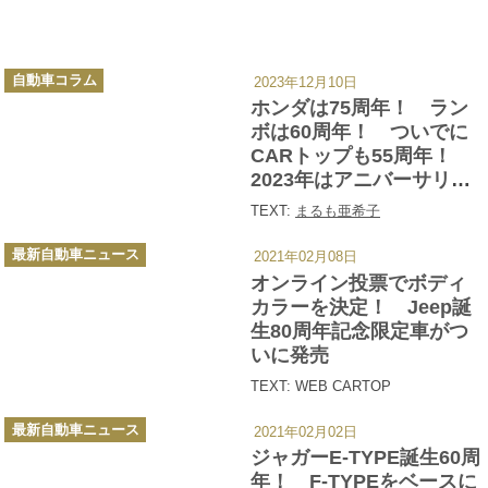
カ
自動車コラム
2023年12月10日
テ
ゴ
ホンダは75周年！ ラン
リ
ー
ボは60周年！ ついでに
CARトップも55周年！
2023年はアニバーサリー
ラッシュだった
TEXT:
まるも亜希子
カ
最新自動車ニュース
2021年02月08日
テ
ゴ
オンライン投票でボディ
リ
ー
カラーを決定！ Jeep誕
生80周年記念限定車がつ
いに発売
TEXT: WEB CARTOP
カ
最新自動車ニュース
2021年02月02日
テ
ゴ
ジャガーE-TYPE誕生60周
リ
ー
年！ F-TYPEをベースに