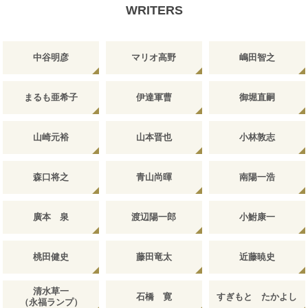
WRITERS
中谷明彦
マリオ高野
嶋田智之
まるも亜希子
伊達軍曹
御堀直嗣
山崎元裕
山本晋也
小林敦志
森口将之
青山尚暉
南陽一浩
廣本 泉
渡辺陽一郎
小鮒康一
桃田健史
藤田竜太
近藤暁史
清水草一
石橋 寛
すぎもと たかよし
（永福ランプ）