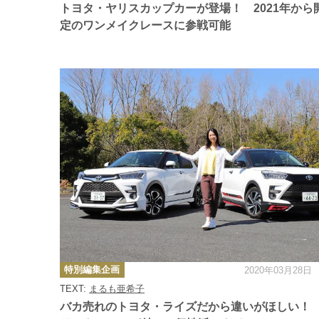
トヨタ・ヤリスカップカーが登場！ 2021年から
定のワンメイクレースに参戦可能
カ
特別編集企画
2020年03月28日
テ
ゴ
TEXT:
まるも亜希子
リ
ー
バカ売れのトヨタ・ライズだから違いがほしい！