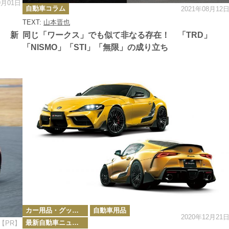
9月01日
カ
自動車コラム
2021年08月12
テ
ゴ
TEXT:
山本晋也
リ
ー
！ 新
同じ「ワークス」でも似て非なる存在！ 「TRD」
「NISMO」「STI」「無限」の成り立ち
カ
カー用品・グッズ情報
自動車用品
テ
2020年12月21
ゴ
最新自動車ニュース
【PR】
リ