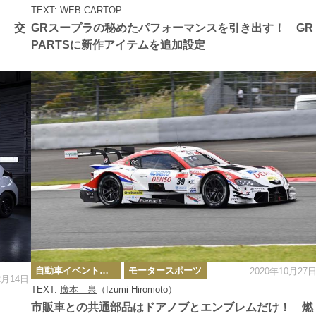
ー
TEXT: WEB CARTOP
！ 交
GRスープラの秘めたパフォーマンスを引き出す！ GR
PARTSに新作アイテムを追加設定
カ
自動車イベント・カーイベント
モータースポーツ
2020年10月27
テ
2月14日
ゴ
TEXT:
廣本 泉
（Izumi Hiromoto）
リ
ー
市販車との共通部品はドアノブとエンブレムだけ！ 燃