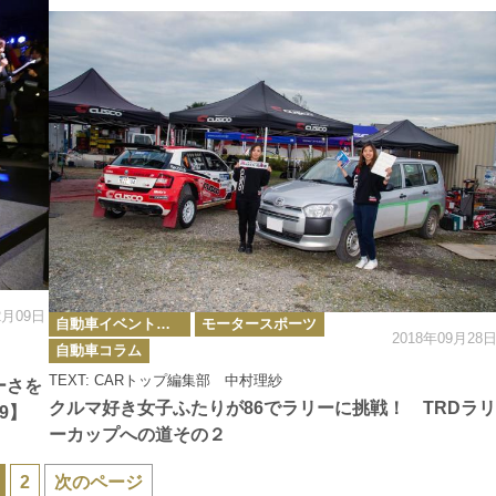
2月09日
カ
自動車イベント・カーイベント
モータースポーツ
テ
2018年09月28
ゴ
自動車コラム
リ
ー
TEXT: CARトップ編集部 中村理紗
ーさを
クルマ好き女子ふたりが86でラリーに挑戦！ TRDラリ
9】
ーカップへの道その２
2
次のページ