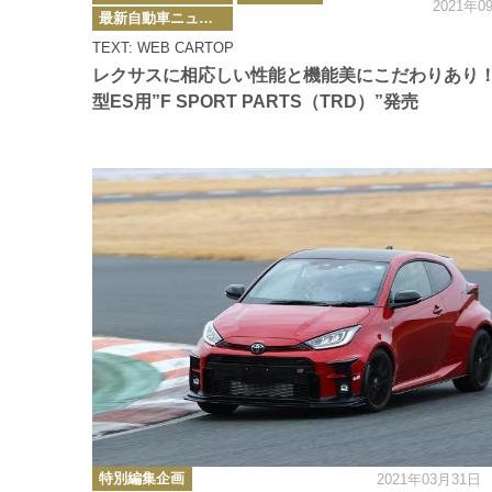
2021年0
ゴ
最新自動車ニュース
リ
ー
TEXT: WEB CARTOP
レクサスに相応しい性能と機能美にこだわりあり
型ES用”F SPORT PARTS（TRD）”発売
カ
特別編集企画
2021年03月31日
テ