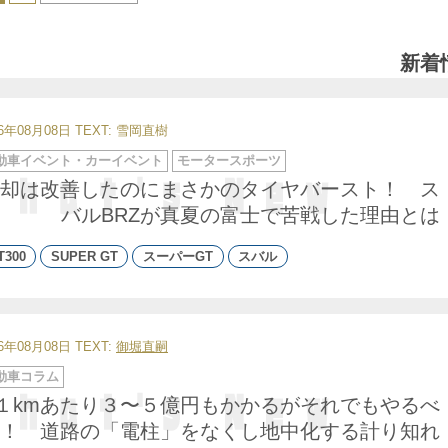
新着
26年08月08日
TEXT: 雪岡直樹
動車イベント・カーイベント
モータースポーツ
却は改善したのにまさかのタイヤバースト！ ス
バルBRZが真夏の富士で苦戦した理由とは
T300
SUPER GT
スーパーGT
スバル
26年08月08日
TEXT:
御堀直嗣
動車コラム
１kmあたり３〜５億円もかかるがそれでもやるべ
！ 道路の「電柱」をなくし地中化する計り知れ