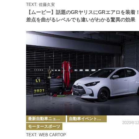
ゴ
TEXT: 佐藤久実
リ
ー
【ムービー】話題のGRヤリスにGRエアロを装着
差点を曲がるレベルでも違いがわかる驚異の効果
カ
最新自動車ニュース
自動車イベント・カーイベント
テ
2020年1
ゴ
モータースポーツ
リ
ー
TEXT: WEB CARTOP