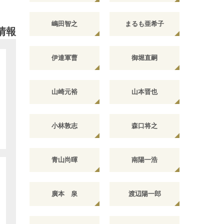
嶋田智之
まるも亜希子
情報
伊達軍曹
御堀直嗣
山崎元裕
山本晋也
小林敦志
森口将之
青山尚暉
南陽一浩
廣本 泉
渡辺陽一郎