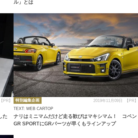
ル」とは
カ
特別編集企画
【PR】
2019年11月09日
【PR
テ
ゴ
TEXT: WEB CARTOP
リ
ー
した
ナリはミニマムだけど走る歓びはマキシマム！ コペン
GR SPORTにGRパーツが早くもラインアップ