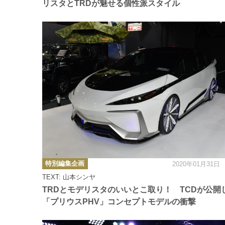
リスタとTRDが魅せる個性派スタイル
カ
特別編集企画
2020年01月31日
テ
ゴ
TEXT: 山本シンヤ
リ
ー
TRDとモデリスタのいいとこ取り！ TCDが公開
「プリウスPHV」コンセプトモデルの衝撃