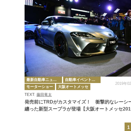
カ
最新自動車ニュース
自動車イベント・カーイベント
テ
2019年0
ゴ
モーターショー
大阪オートメッセ
リ
ー
TEXT:
藤田竜太
発売前にTRDがカスタマイズ！ 衝撃的なレーシ
纏った新型スープラが登場【大阪オートメッセ201
1