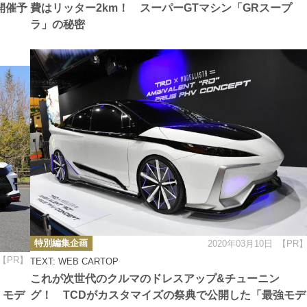
開催予
費はリッター2km！ スーパーGTマシン「GRスープ
ラ」の秘密
カ
特別編集企画
2020年03月10日
【PR
テ
ゴ
【PR】
TEXT: WEB CARTOP
リ
ー
これが次世代のクルマのドレスアップ&チューニン
 モデ
グ！ TCDがカスタマイズの祭典で公開した「最強モデ