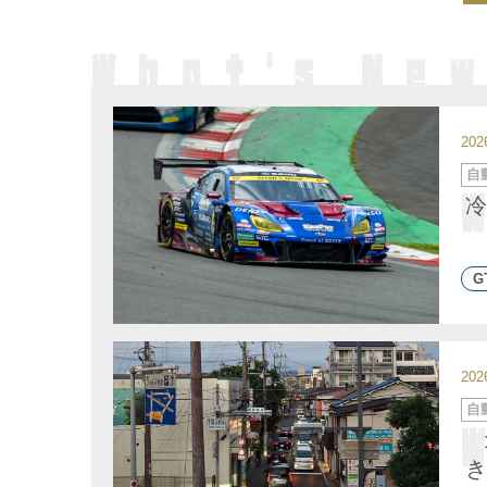
20
カ
自
テ
ゴ
冷
リ
ー
G
20
カ
自
テ
ゴ
リ
ー
き