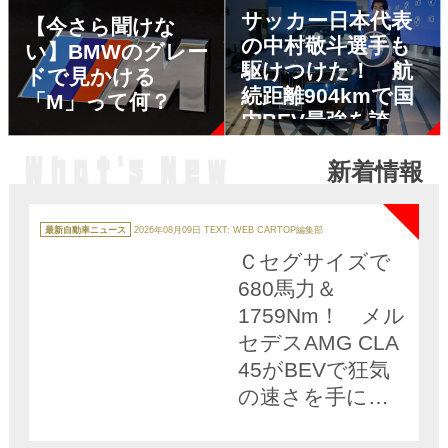
も解説
サッカー日本代表
【今さら聞けな
の中村敬斗選手も
い】BMWのグレー
駆けつけた！ 航
ドで見かける
続距離904kmで国
「M」って何？
内BEV最強を誇る
新型BMW iX3がと
新着情報
うとう日本発表
NEW
カ
テ
最新自動車ニュース
2026年08月09日
TEXT: WEB CARTOP編集部
ゴ
リ
Ｃセグサイズで
ー
680馬力＆
1759Nm！ メル
セデスAMG CLA
45がBEVで狂気
の速さを手に入
れた!!
NEW