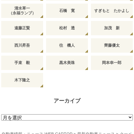
清水草一
石橋 寛
すぎもと たかよし
（永福ランプ）
遠藤正賢
松村 透
加茂 新
西川昇吾
往 機人
齊藤優太
手束 毅
黒木美珠
岡本幸一郎
木下隆之
アーカイブ
ア
ー
カ