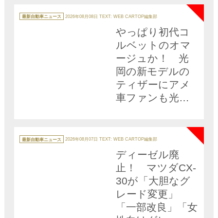
カ
テ
最新自動車ニュース
2026年08月08日
TEXT: WEB CARTOP編集部
ゴ
リ
やっぱり初代コ
ー
ルベットのオマ
ージュか！ 光
岡の新モデルの
ティザーにアメ
車ファンも光岡
ファンも歓喜!!
NEW
カ
テ
最新自動車ニュース
2026年08月07日
TEXT: WEB CARTOP編集部
ゴ
リ
ディーゼル廃
ー
止！ マツダCX-
30が「大胆なグ
レード変更」
「一部改良」「女