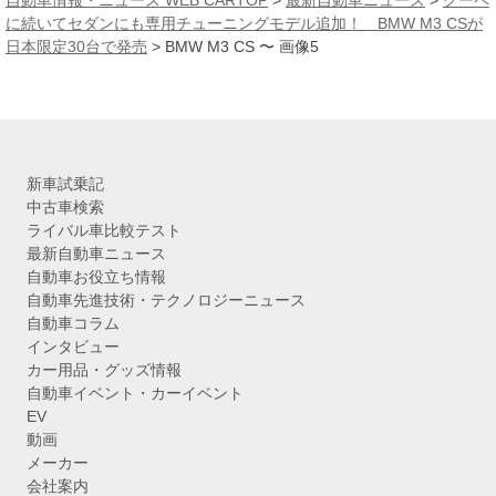
自動車情報・ニュース WEB CARTOP
>
最新自動車ニュース
>
クーペ
イ
に続いてセダンにも専用チューニングモデル追加！ BMW M3 CSが
ブ
日本限定30台で発売
>
BMW M3 CS 〜 画像5
新車試乗記
中古車検索
ライバル車比較テスト
最新自動車ニュース
自動車お役立ち情報
自動車先進技術・テクノロジーニュース
自動車コラム
インタビュー
カー用品・グッズ情報
自動車イベント・カーイベント
EV
動画
メーカー
会社案内