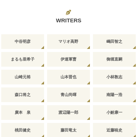
WRITERS
中谷明彦
マリオ高野
嶋田智之
まるも亜希子
伊達軍曹
御堀直嗣
山崎元裕
山本晋也
小林敦志
森口将之
青山尚暉
南陽一浩
廣本 泉
渡辺陽一郎
小鮒康一
桃田健史
藤田竜太
近藤暁史