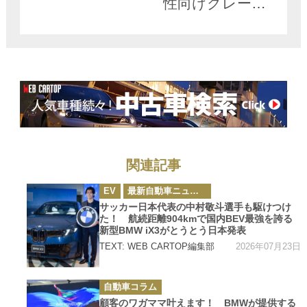
性向けグレード
を展開」した理
由とは？
関連記事
カ
EV
最新自動車ニュース
テ
ゴ
サッカー日本代表の中村敬斗選手も駆けつけ
リ
た！ 航続距離904kmで国内BEV最強を誇る
ー
新型BMW iX3がとうとう日本発表
2026年07月23日
TEXT: WEB CARTOP編集部
カ
自動車コラム
テ
ゴ
顧客のワガママ叶えます！ BMWが提供する