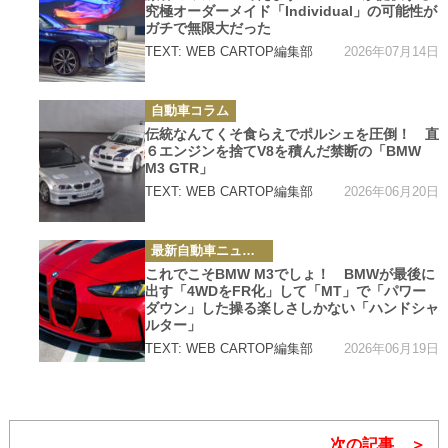
リ
究極オーダーメイド「Individual」の可能性が
ー
ガチで無限大だった
2026年07月14日
TEXT: WEB CARTOP編集部
カ
自動車コラム
テ
ゴ
伝統なんてくそ食らえでポルシェを圧倒！ 直
リ
６エンジンを捨てV8を積んだ禁断の「BMW
ー
M3 GTR」
2026年06月20日
TEXT: WEB CARTOP編集部
カ
最新自動車ニュース
テ
ゴ
これでこそBMW M3でしょ！ BMWが最後に
リ
出す「4WDをFR化」して「MT」で「パワー
ー
ダウン」した操る楽しさしかない「ハンドシャ
ルター」
2026年06月19日
TEXT: WEB CARTOP編集部
次の記事