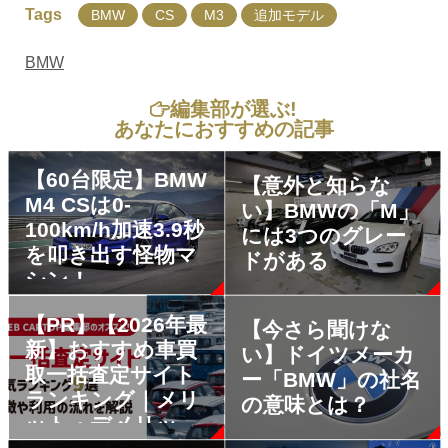
Tags
BMW
CS
M3
追加モデル
BMW
編集部が選ぶ!
あなたにおすすめの記事
【60台限定】BMW
【意外と知らな
M4 CSは0-
い】BMWの「M」
100km/h加速3.9秒
には3つのグレー
を叩き出す怪物マ
ドがある
シン！
【PR】【2026年最
【今さら聞けな
新】おすすめ車買
い】ドイツメーカ
取一括査定サイト
ー「BMW」の社名
ランキング｜メリ
の意味とは？
ット・デメリット