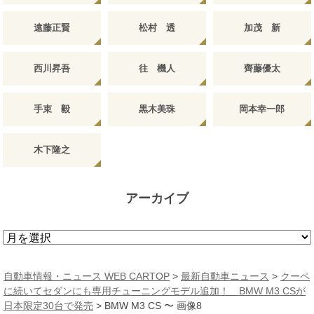
遠藤正賢
松村 透
加茂 新
西川昇吾
往 機人
齊藤優太
手束 毅
黒木美珠
岡本幸一郎
木下隆之
アーカイブ
ア
ー
カ
自動車情報・ニュース WEB CARTOP
>
最新自動車ニュース
>
クーペ
イ
に続いてセダンにも専用チューニングモデル追加！ BMW M3 CSが
ブ
日本限定30台で発売
>
BMW M3 CS 〜 画像8