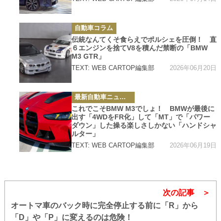
カ
自動車コラム
テ
ゴ
伝統なんてくそ食らえでポルシェを圧倒！ 直
リ
６エンジンを捨てV8を積んだ禁断の「BMW
ー
M3 GTR」
2026年06月20日
TEXT: WEB CARTOP編集部
カ
最新自動車ニュース
テ
ゴ
これでこそBMW M3でしょ！ BMWが最後に
リ
出す「4WDをFR化」して「MT」で「パワー
ー
ダウン」した操る楽しさしかない「ハンドシャ
ルター」
2026年06月19日
TEXT: WEB CARTOP編集部
次の記事
オートマ車のバック時に完全停止する前に「R」から
「D」や「P」に変えるのは危険！