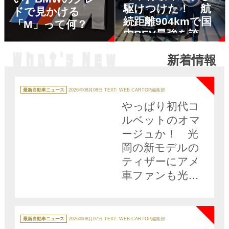
駆けつけた！ 航
ドで見かける
続距離904kmで国
「M」って何？
内BEV最強を誇る
新型BMW iX3がと
新着情報
うとう日本発表
NEW
カ
テ
最新自動車ニュース
2026年08月08日
TEXT: WEB CARTOP編集部
ゴ
リ
やっぱり初代コ
ー
ルベットのオマ
ージュか！ 光
岡の新モデルの
ティザーにアメ
車ファンも光岡
ファンも歓喜!!
NEW
カ
テ
最新自動車ニュース
2026年08月07日
TEXT: WEB CARTOP編集部
ゴ
リ