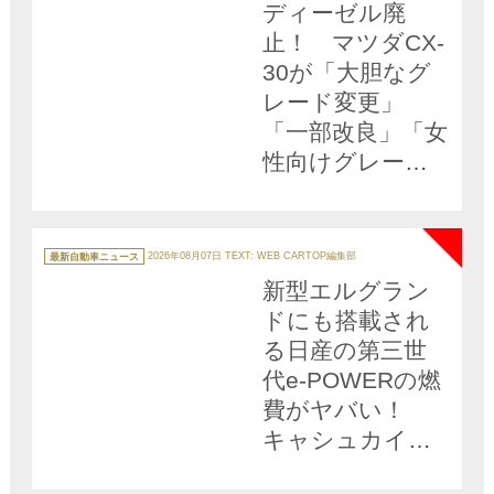
ディーゼル廃
ー
止！ マツダCX-
30が「大胆なグ
レード変更」
「一部改良」「女
性向けグレード
を展開」した理
NEW
由とは？
カ
テ
最新自動車ニュース
2026年08月07日
TEXT: WEB CARTOP編集部
ゴ
リ
新型エルグラン
ー
ドにも搭載され
る日産の第三世
代e-POWERの燃
費がヤバい！
キャシュカイが
１タンクで