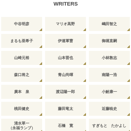
WRITERS
中谷明彦
マリオ高野
嶋田智之
まるも亜希子
伊達軍曹
御堀直嗣
山崎元裕
山本晋也
小林敦志
森口将之
青山尚暉
南陽一浩
廣本 泉
渡辺陽一郎
小鮒康一
桃田健史
藤田竜太
近藤暁史
清水草一
石橋 寛
すぎもと たかよし
（永福ランプ）