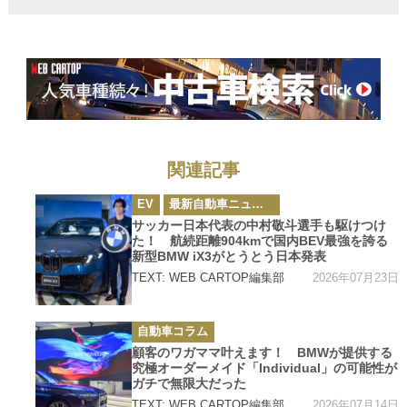
1980kmを走破し
てギネスに認定!!
関連記事
カ
EV
最新自動車ニュース
テ
ゴ
サッカー日本代表の中村敬斗選手も駆けつけ
リ
た！ 航続距離904kmで国内BEV最強を誇る
ー
新型BMW iX3がとうとう日本発表
2026年07月23日
TEXT: WEB CARTOP編集部
カ
自動車コラム
テ
ゴ
顧客のワガママ叶えます！ BMWが提供する
リ
究極オーダーメイド「Individual」の可能性が
ー
ガチで無限大だった
2026年07月14日
TEXT: WEB CARTOP編集部