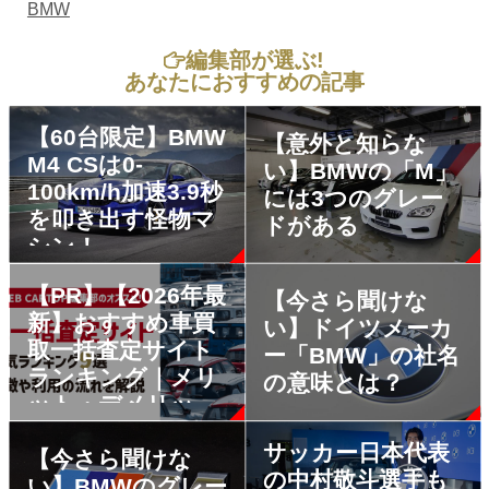
BMW
編集部が選ぶ!
あなたにおすすめの記事
【60台限定】BMW
【意外と知らな
M4 CSは0-
い】BMWの「M」
100km/h加速3.9秒
には3つのグレー
を叩き出す怪物マ
ドがある
シン！
【PR】【2026年最
【今さら聞けな
新】おすすめ車買
い】ドイツメーカ
取一括査定サイト
ー「BMW」の社名
ランキング｜メリ
の意味とは？
ット・デメリット
も解説
サッカー日本代表
【今さら聞けな
の中村敬斗選手も
い】BMWのグレー