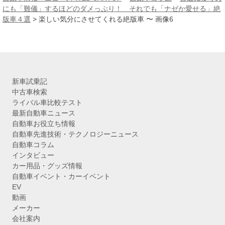
イ
にも「難儀」するほどのダメっぷり！ それでも「ナゼか愛せる」絶
ブ
版車４選
>
楽しい気分にさせてくれる絶版車 〜 画像6
新車試乗記
中古車検索
ライバル車比較テスト
最新自動車ニュース
自動車お役立ち情報
自動車先進技術・テクノロジーニュース
自動車コラム
インタビュー
カー用品・グッズ情報
自動車イベント・カーイベント
EV
動画
メーカー
会社案内