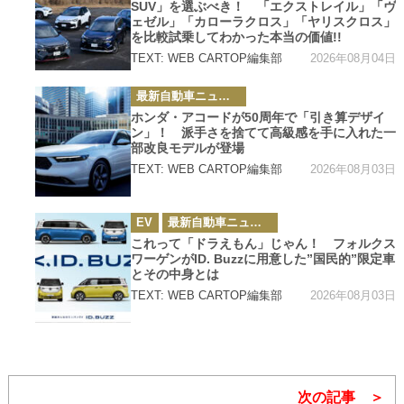
SUV」を選ぶべき！ 「エクストレイル」「ヴ
ー
ェゼル」「カローラクロス」「ヤリスクロス」
を比較試乗してわかった本当の価値!!
2026年08月04日
TEXT: WEB CARTOP編集部
カ
最新自動車ニュース
テ
ゴ
ホンダ・アコードが50周年で「引き算デザイ
リ
ン」！ 派手さを捨てて高級感を手に入れた一
ー
部改良モデルが登場
2026年08月03日
TEXT: WEB CARTOP編集部
カ
EV
最新自動車ニュース
テ
ゴ
これって「ドラえもん」じゃん！ フォルクス
リ
ワーゲンがID. Buzzに用意した”国民的”限定車
ー
とその中身とは
2026年08月03日
TEXT: WEB CARTOP編集部
次の記事