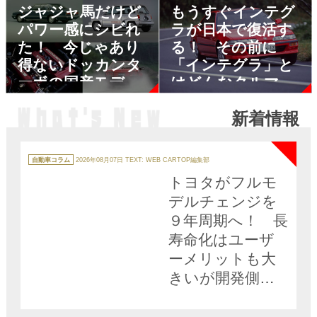
ジャジャ馬だけど
もうすぐインテグ
パワー感にシビれ
ラが日本で復活す
た！ 今じゃあり
る！ その前に
得ないドッカンタ
「インテグラ」と
ーボの国産モデル
はどんなクルマだ
５選
ったのか歴代４モ
新着情報
デルをおさらい!!
NEW
カ
テ
自動車コラム
2026年08月07日
TEXT: WEB CARTOP編集部
ゴ
リ
トヨタがフルモ
ー
デルチェンジを
９年周期へ！ 長
寿命化はユーザ
ーメリットも大
きいが開発側の
難易度も高い!!
NEW