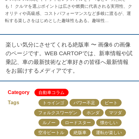
も！ クルマを選ぶポイントは広さや燃費に代表される実用性、ク
オリティや高級感、コストパフォーマンスなど多岐に渡るが、運
転する楽しさをはじめとした趣味性もある。趣味性...
楽しい気分にさせてくれる絶版車 〜 画像6
の画像
のページです。WEB CARTOPでは、新車情報や試
乗記、車の最新技術など車好きの皆様へ最新情報
をお届けするメディアです。
Category
自動車コラム
Tags
トゥインゴ
パワー不足
ビート
フォルクスワーゲン
ホンダ
マツダ
ルノー
ロードスター
懐かしい
空冷ビートル
絶版車
運転が楽しい