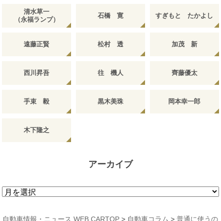
清水草一
石橋 寛
すぎもと たかよし
（永福ランプ）
遠藤正賢
松村 透
加茂 新
西川昇吾
往 機人
齊藤優太
手束 毅
黒木美珠
岡本幸一郎
木下隆之
アーカイブ
ア
ー
カ
自動車情報・ニュース WEB CARTOP
>
自動車コラム
>
普通に使うの