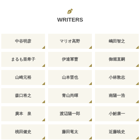
WRITERS
中谷明彦
マリオ高野
嶋田智之
まるも亜希子
伊達軍曹
御堀直嗣
山崎元裕
山本晋也
小林敦志
森口将之
青山尚暉
南陽一浩
廣本 泉
渡辺陽一郎
小鮒康一
桃田健史
藤田竜太
近藤暁史