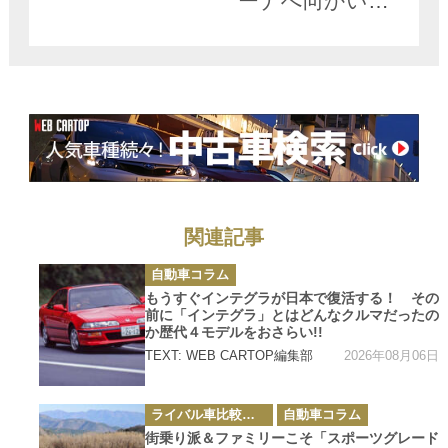
ーナへ向かいク
ルーザーで出
航……なんて陸
海空レクサス三
昧が現実に!!
関連記事
カ
自動車コラム
テ
ゴ
もうすぐインテグラが日本で復活する！ その
リ
前に「インテグラ」とはどんなクルマだったの
ー
か歴代４モデルをおさらい!!
2026年08月06日
TEXT: WEB CARTOP編集部
カ
ライバル車比較テスト
自動車コラム
テ
ゴ
街乗り派＆ファミリーこそ「スポーツグレード
リ