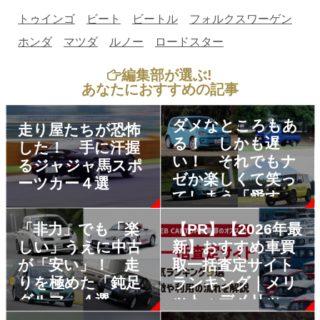
トゥインゴ
ビート
ビートル
フォルクスワーゲン
ホンダ
マツダ
ルノー
ロードスター
編集部が選ぶ!
あなたにおすすめの記事
ダメなところもあ
走り屋たちが恐怖
る！ しかも遅
した！ 手に汗握
い！ それでもナ
るジャジャ馬スポ
ゼか楽しくて笑っ
ーツカー４選
てしまう「愛すべ
き」現行車４選
「非力」でも「楽
【PR】【2026年最
しい」うえに中古
新】おすすめ車買
が「安い」！ 走
取一括査定サイト
りを極めた「鈍足
ランキング｜メリ
グルマ」４選
ット・デメリット
も解説