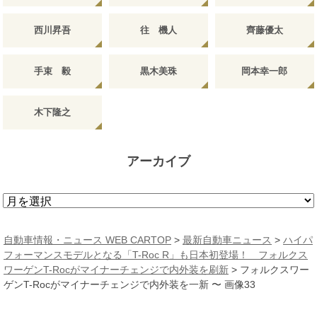
西川昇吾
往 機人
齊藤優太
手束 毅
黒木美珠
岡本幸一郎
木下隆之
アーカイブ
ア
ー
カ
自動車情報・ニュース WEB CARTOP
>
最新自動車ニュース
>
ハイパ
イ
フォーマンスモデルとなる「T-Roc R」も日本初登場！ フォルクス
ブ
ワーゲンT-Rocがマイナーチェンジで内外装を刷新
>
フォルクスワー
ゲンT-Rocがマイナーチェンジで内外装を一新 〜 画像33