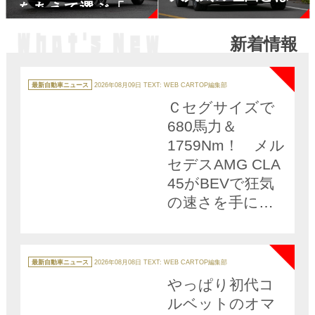
をあえて選ぶ「意
外な」メリットと
新着情報
は
NEW
カ
テ
最新自動車ニュース
2026年08月09日
TEXT: WEB CARTOP編集部
ゴ
リ
Ｃセグサイズで
ー
680馬力＆
1759Nm！ メル
セデスAMG CLA
45がBEVで狂気
の速さを手に入
れた!!
NEW
カ
テ
最新自動車ニュース
2026年08月08日
TEXT: WEB CARTOP編集部
ゴ
リ
やっぱり初代コ
ー
ルベットのオマ