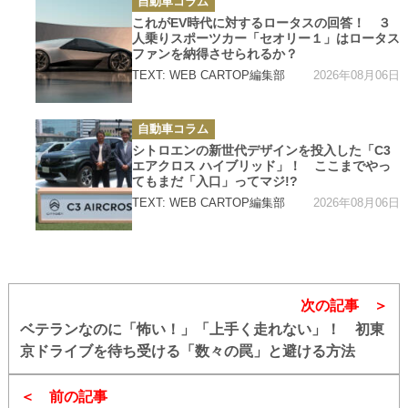
自動車コラム
テ
ゴ
これがEV時代に対するロータスの回答！ ３
リ
人乗りスポーツカー「セオリー１」はロータス
ー
ファンを納得させられるか？
2026年08月06日
TEXT: WEB CARTOP編集部
カ
自動車コラム
テ
ゴ
シトロエンの新世代デザインを投入した「C3
リ
エアクロス ハイブリッド」！ ここまでやっ
ー
てもまだ「入口」ってマジ!?
2026年08月06日
TEXT: WEB CARTOP編集部
次の記事
ベテランなのに「怖い！」「上手く走れない」！ 初東
京ドライブを待ち受ける「数々の罠」と避ける方法
前の記事