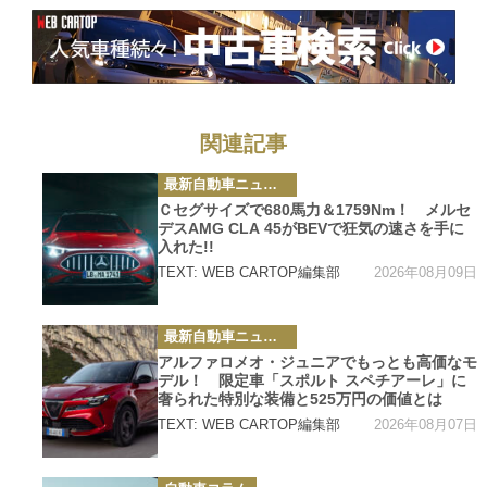
関連記事
カ
最新自動車ニュース
テ
ゴ
Ｃセグサイズで680馬力＆1759Nm！ メルセ
リ
デスAMG CLA 45がBEVで狂気の速さを手に
ー
入れた!!
2026年08月09日
TEXT: WEB CARTOP編集部
カ
最新自動車ニュース
テ
ゴ
アルファロメオ・ジュニアでもっとも高価なモ
リ
デル！ 限定車「スポルト スペチアーレ」に
ー
奢られた特別な装備と525万円の価値とは
2026年08月07日
TEXT: WEB CARTOP編集部
カ