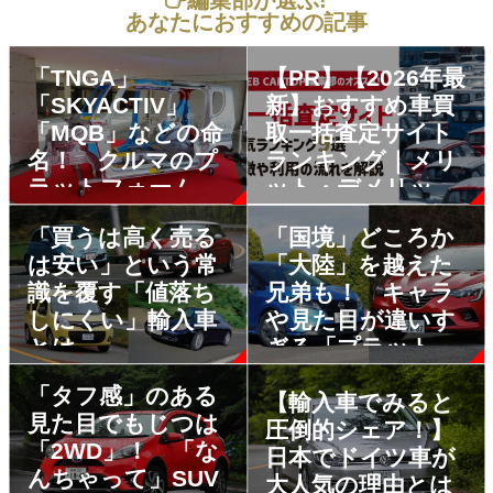
編集部が選ぶ!
あなたにおすすめの記事
「TNGA」
【PR】【2026年最
「SKYACTIV」
新】おすすめ車買
「MQB」などの命
取一括査定サイト
名！ クルマのプ
ランキング｜メリ
ラットフォームが
ット・デメリット
突如「日の目」を
も解説
「買うは高く売る
「国境」どころか
浴びるようになっ
は安い」という常
「大陸」を越えた
たワケ
識を覆す「値落ち
兄弟も！ キャラ
しにくい」輸入車
や見た目が違いす
とは
ぎる「プラットフ
ォーム共用」のク
「タフ感」のある
ルマ5組10台！
【輸入車でみると
見た目でもじつは
圧倒的シェア！】
「2WD」！ 「な
日本でドイツ車が
んちゃって」SUV
大人気の理由とは