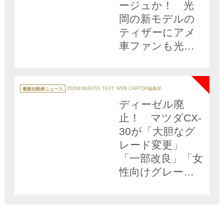
ージュか！ 光
岡の新モデルの
ティザーにアメ
車ファンも光岡
ファンも歓喜!!
NEW
カ
テ
最新自動車ニュース
2026年08月07日
TEXT: WEB CARTOP編集部
ゴ
リ
ディーゼル廃
ー
止！ マツダCX-
30が「大胆なグ
レード変更」
「一部改良」「女
性向けグレード
を展開」した理
由とは？