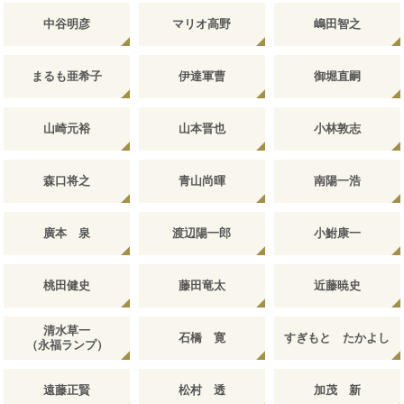
中谷明彦
マリオ高野
嶋田智之
まるも亜希子
伊達軍曹
御堀直嗣
山崎元裕
山本晋也
小林敦志
森口将之
青山尚暉
南陽一浩
廣本 泉
渡辺陽一郎
小鮒康一
桃田健史
藤田竜太
近藤暁史
清水草一
石橋 寛
すぎもと たかよし
（永福ランプ）
遠藤正賢
松村 透
加茂 新