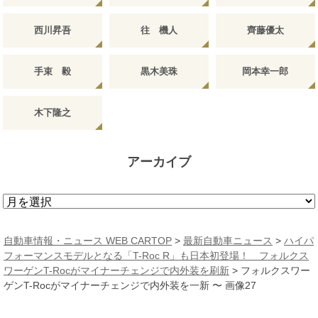
西川昇吾
往 機人
齊藤優太
手束 毅
黒木美珠
岡本幸一郎
木下隆之
アーカイブ
ア
ー
カ
自動車情報・ニュース WEB CARTOP
>
最新自動車ニュース
>
ハイパ
イ
フォーマンスモデルとなる「T-Roc R」も日本初登場！ フォルクス
ブ
ワーゲンT-Rocがマイナーチェンジで内外装を刷新
>
フォルクスワー
ゲンT-Rocがマイナーチェンジで内外装を一新 〜 画像27