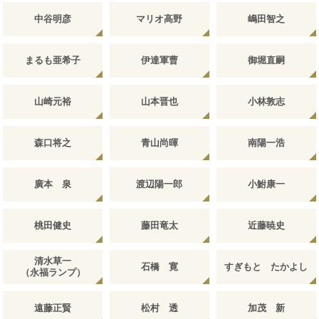
中谷明彦
マリオ高野
嶋田智之
まるも亜希子
伊達軍曹
御堀直嗣
山崎元裕
山本晋也
小林敦志
森口将之
青山尚暉
南陽一浩
廣本 泉
渡辺陽一郎
小鮒康一
桃田健史
藤田竜太
近藤暁史
清水草一
石橋 寛
すぎもと たかよし
（永福ランプ）
遠藤正賢
松村 透
加茂 新