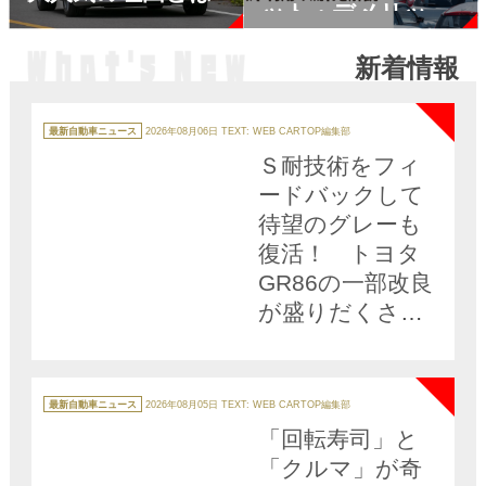
ット・デメリット
も解説
新着情報
NEW
カ
テ
最新自動車ニュース
2026年08月06日
TEXT: WEB CARTOP編集部
ゴ
リ
Ｓ耐技術をフィ
ー
ードバックして
待望のグレーも
復活！ トヨタ
GR86の一部改良
が盛りだくさん
すぎる
NEW
カ
テ
最新自動車ニュース
2026年08月05日
TEXT: WEB CARTOP編集部
ゴ
リ
「回転寿司」と
ー
「クルマ」が奇