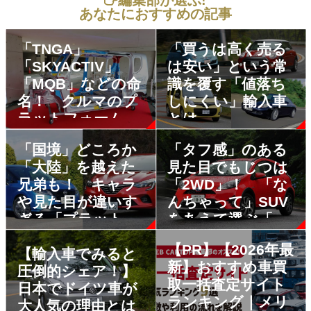
編集部が選ぶ!
あなたにおすすめの記事
「TNGA」
「買うは高く売る
「SKYACTIV」
は安い」という常
「MQB」などの命
識を覆す「値落ち
名！ クルマのプ
しにくい」輸入車
ラットフォームが
とは
突如「日の目」を
「国境」どころか
「タフ感」のある
浴びるようになっ
「大陸」を越えた
見た目でもじつは
たワケ
兄弟も！ キャラ
「2WD」！ 「な
や見た目が違いす
んちゃって」SUV
ぎる「プラットフ
をあえて選ぶ「意
ォーム共用」のク
外な」メリットと
【PR】【2026年最
ルマ5組10台！
は
【輸入車でみると
新】おすすめ車買
圧倒的シェア！】
取一括査定サイト
日本でドイツ車が
ランキング｜メリ
大人気の理由とは