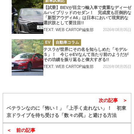
新車試乗記
テ
ゴ
【試乗】BEVが目立つ輸入車で貴重なディーゼ
リ
ルハイブリッドのセダン！ 完成度も圧倒的な
ー
「新型アウディA6」は日本において現実的な
選択肢として要注目!!
2026年08月05日
TEXT: WEB CARTOP編集部
カ
EV
自動車コラム
テ
ゴ
テスラが世界にその名を知らしめた「モデル
リ
Ｓ」！ 今じゃEVなんて当たり前のようだが
ー
その功績を振り返ると偉大すぎる!!
2026年08月05日
TEXT: WEB CARTOP編集部
次の記事
ベテランなのに「怖い！」「上手く走れない」！ 初東
京ドライブを待ち受ける「数々の罠」と避ける方法
前の記事