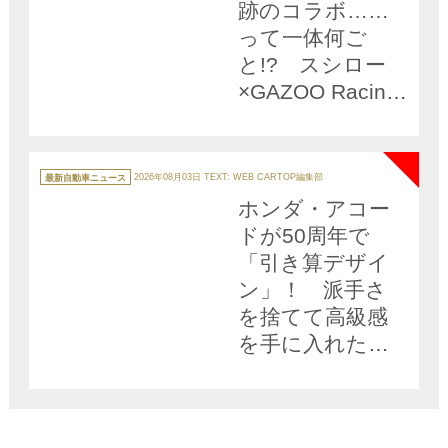
跡のコラボ……
って一体何ご
と!? スシロー
×GAZOO Racing
の限定イベント
NEW
「SUSHIGO！」
が激熱すぎる!!
カ
テ
最新自動車ニュース
2026年08月03日
TEXT: WEB CARTOP編集部
ゴ
リ
ホンダ・アコー
ー
ドが50周年で
「引き算デザイ
ン」！ 派手さ
を捨てて高級感
を手に入れた一
部改良モデルが
登場