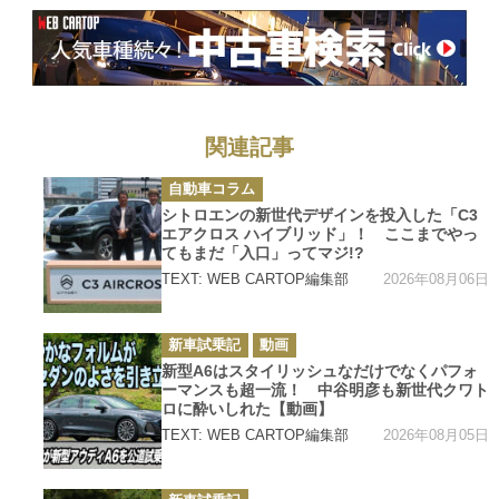
関連記事
カ
自動車コラム
テ
ゴ
シトロエンの新世代デザインを投入した「C3
リ
エアクロス ハイブリッド」！ ここまでやっ
ー
てもまだ「入口」ってマジ!?
2026年08月06日
TEXT: WEB CARTOP編集部
カ
新車試乗記
動画
テ
ゴ
新型A6はスタイリッシュなだけでなくパフォ
リ
ーマンスも超一流！ 中谷明彦も新世代クワト
ー
ロに酔いしれた【動画】
2026年08月05日
TEXT: WEB CARTOP編集部
カ