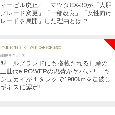
ィーゼル廃止！ マツダCX-30が「大胆
なグレード変更」「一部改良」「女性向け
グレードを展開」した理由とは？
26年08月07日
TEXT: WEB CARTOP編集部
新自動車ニュース
新型エルグランドにも搭載される日産の
三世代e-POWERの燃費がヤバい！ キ
シュカイが１タンクで1980kmを走破し
ギネスに認定!!