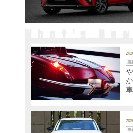
20
カ
最
テ
ゴ
リ
ー
車
20
カ
最
テ