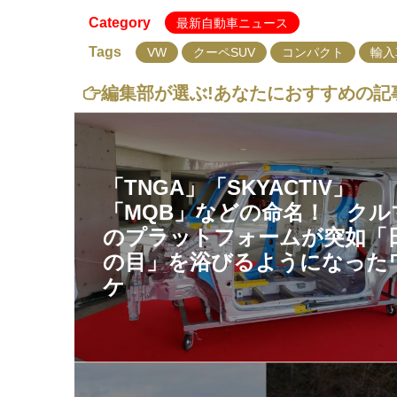
Category
最新自動車ニュース
Tags
VW
クーペSUV
コンパクト
輸入
編集部が選ぶ!
あなたにおすすめの記
「TNGA」「SKYACTIV」
「MQB」などの命名！ クル
のプラットフォームが突如「
の目」を浴びるようになった
ケ