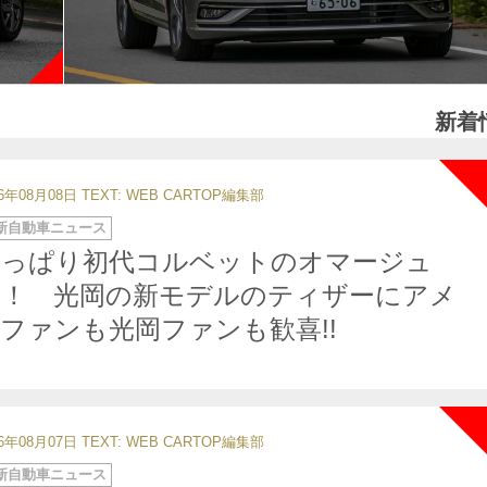
新着
26年08月08日
TEXT: WEB CARTOP編集部
新自動車ニュース
やっぱり初代コルベットのオマージュ
か！ 光岡の新モデルのティザーにアメ
ファンも光岡ファンも歓喜!!
26年08月07日
TEXT: WEB CARTOP編集部
新自動車ニュース