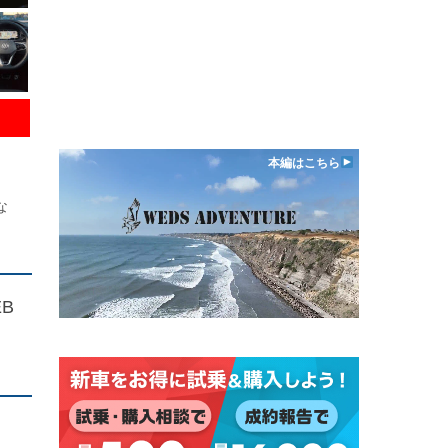
本編はこちら
な
B
ィ