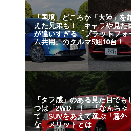
「国境」どころか「大陸」を
えた兄弟も！ キャラや見た
が違いすぎる「プラットフォ
ム共用」のクルマ5組10台！
「タフ感」のある見た目でも
つは「2WD」！ 「なんちゃ
て」SUVをあえて選ぶ「意外
な」メリットとは