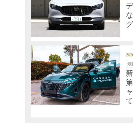
ゴ
デ
リ
ー
20
カ
最
テ
ゴ
リ
ー
第
ャ
て