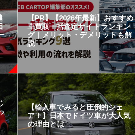
越
【PR】【2026年最新】おすすめ
目
車買取一括査定サイトランキン
ー
グ｜メリット・デメリットも解
説
じ
【輸入車でみると圧倒的シェ
っ
ア！】日本でドイツ車が大人気
の理由とは