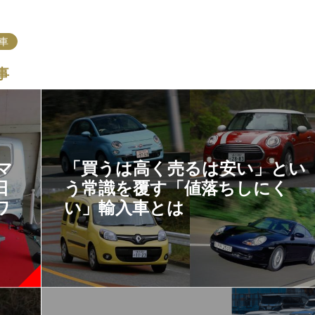
車
事
マ
「買うは高く売るは安い」とい
日
う常識を覆す「値落ちしにく
ワ
い」輸入車とは