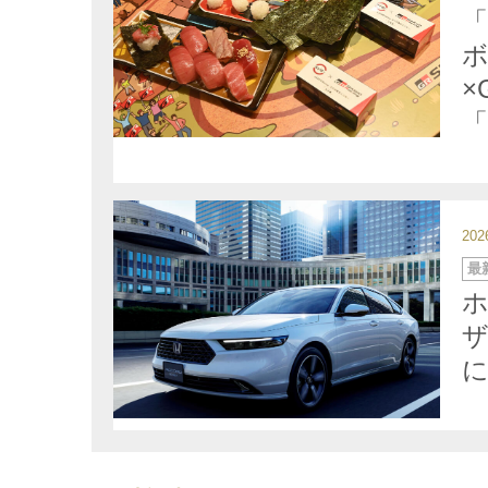
ゴ
リ
ー
ボ
×
「
20
カ
最
テ
ゴ
ホ
リ
ー