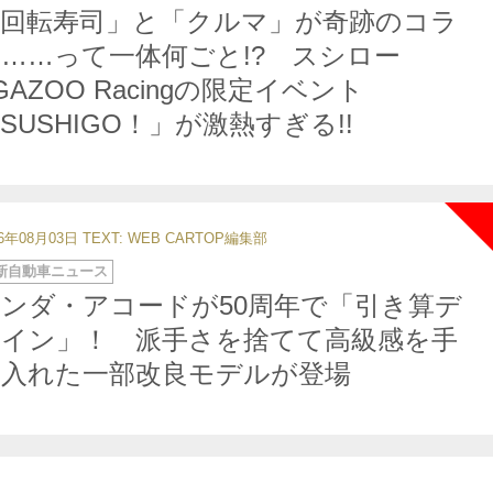
「回転寿司」と「クルマ」が奇跡のコラ
……って一体何ごと!? スシロー
GAZOO Racingの限定イベント
SUSHIGO！」が激熱すぎる!!
26年08月03日
TEXT: WEB CARTOP編集部
新自動車ニュース
ンダ・アコードが50周年で「引き算デ
ザイン」！ 派手さを捨てて高級感を手
に入れた一部改良モデルが登場