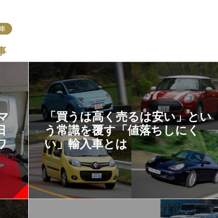
車
事
マ
「買うは高く売るは安い」とい
日
う常識を覆す「値落ちしにく
ワ
い」輸入車とは