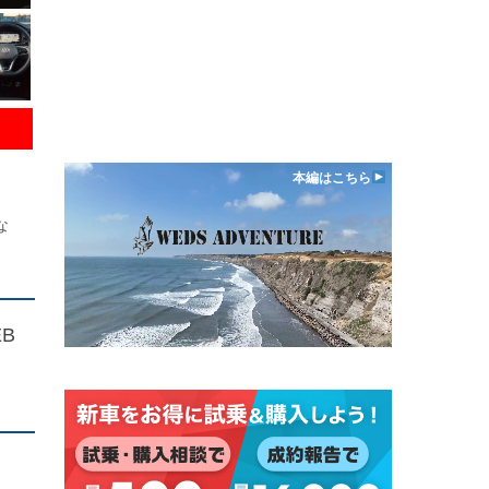
本編はこちら
な
B
ィ