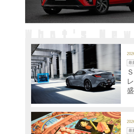
20
カ
最
テ
ゴ
リ
ー
レ
20
カ
最
テ