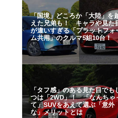
「国境」どころか「大陸」を
えた兄弟も！ キャラや見た
が違いすぎる「プラットフォ
ム共用」のクルマ5組10台！
「タフ感」のある見た目でも
つは「2WD」！ 「なんちゃ
て」SUVをあえて選ぶ「意外
な」メリットとは