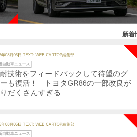
新着
26年08月06日
TEXT: WEB CARTOP編集部
新自動車ニュース
Ｓ耐技術をフィードバックして待望のグ
ーも復活！ トヨタGR86の一部改良が
盛りだくさんすぎる
26年08月05日
TEXT: WEB CARTOP編集部
新自動車ニュース