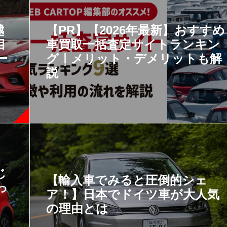
越
【PR】【2026年最新】おすすめ
目
車買取一括査定サイトランキン
ー
グ｜メリット・デメリットも解
説
じ
【輸入車でみると圧倒的シェ
っ
ア！】日本でドイツ車が大人気
の理由とは