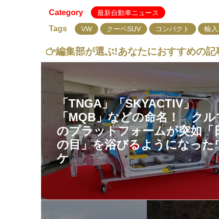
Category
最新自動車ニュース
Tags
VW
クーペSUV
コンパクト
輸入
編集部が選ぶ!
あなたにおすすめの記
「TNGA」「SKYACTIV」
「MQB」などの命名！ クル
のプラットフォームが突如「
の目」を浴びるようになった
ケ