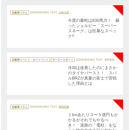
NE
カ
テ
自動車コラム
2026年08月08日
TEXT:
山崎元裕
ゴ
リ
今度の毒蛇は830馬力！ 蘇
ー
ったシェルビー「スーパー
スネーク」は狂暴なスペッ
ク!!
NE
カ
テ
自動車イベント・カーイベント
モータースポーツ
2026年08月08日
TEXT: 雪岡直樹
ゴ
リ
冷却は改善したのにまさか
ー
のタイヤバースト！ スバ
ルBRZが真夏の富士で苦戦
した理由とは
NE
カ
テ
自動車コラム
2026年08月08日
TEXT:
御堀直嗣
ゴ
リ
１kmあたり３〜５億円もか
ー
かるがそれでもやるべ
き！ 道路の「電柱」をな