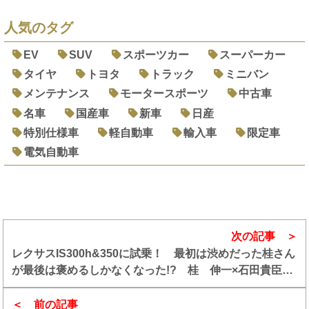
人気のタグ
EV
SUV
スポーツカー
スーパーカー
タイヤ
トヨタ
トラック
ミニバン
メンテナンス
モータースポーツ
中古車
名車
国産車
新車
日産
特別仕様車
軽自動車
輸入車
限定車
電気自動車
次の記事
レクサスIS300h&350に試乗！ 最初は渋めだった桂さん
が最後は褒めるしかなくなった!? 桂 伸一×石田貴臣
【動画】
前の記事