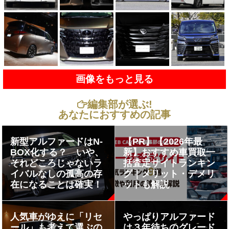
画像をもっと見る
編集部が選ぶ!
あなたにおすすめの記事
新型アルファードはN-
【PR】【2026年最
BOX化する？ いや、
新】おすすめ車買取一
それどころじゃないラ
括査定サイトランキン
イバルなしの孤高の存
グ｜メリット・デメリ
在になることは確実！
ットも解説
人気車がゆえに「リセ
やっぱりアルファード
ール」も考えて選ぶの
は３年待ちのグレード