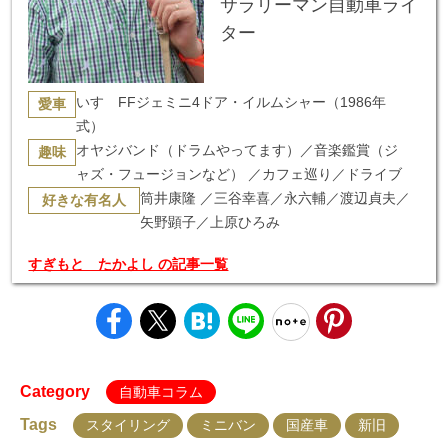
サラリーマン自動車ライ
ター
いすゞFFジェミニ4ドア・イルムシャー（1986年
愛車
式）
オヤジバンド（ドラムやってます）／音楽鑑賞（ジ
趣味
ャズ・フュージョンなど） ／カフェ巡り／ドライブ
筒井康隆 ／三谷幸喜／永六輔／渡辺貞夫／
好きな有名人
矢野顕子／上原ひろみ
すぎもと たかよし の記事一覧
Category
自動車コラム
Tags
スタイリング
ミニバン
国産車
新旧