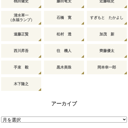
桃田健史
藤田竜太
近藤暁史
清水草一
石橋 寛
すぎもと たかよし
（永福ランプ）
遠藤正賢
松村 透
加茂 新
西川昇吾
往 機人
齊藤優太
手束 毅
黒木美珠
岡本幸一郎
木下隆之
アーカイブ
ア
ー