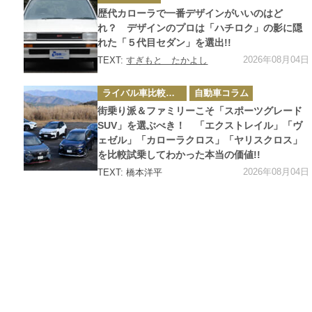
テ
ゴ
歴代カローラで一番デザインがいいのはど
リ
ー
れ？ デザインのプロは「ハチロク」の影に隠
れた「５代目セダン」を選出!!
2026年08月04日
TEXT:
すぎもと たかよし
カ
ライバル車比較テスト
自動車コラム
テ
ゴ
街乗り派＆ファミリーこそ「スポーツグレード
リ
ー
SUV」を選ぶべき！ 「エクストレイル」「ヴ
ェゼル」「カローラクロス」「ヤリスクロス」
を比較試乗してわかった本当の価値!!
2026年08月04日
TEXT: 橋本洋平