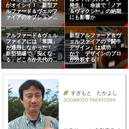
がオイシイ！ 新型ア
発生！ 余波で「ノア
ルファード＆ヴェルフ
＆ヴォクシー」の納期
ァイアのオプション選
にも影響か
択を考えてみた
アルファード＆ヴェル
新型アルファード＆ヴ
ファイアには「常識」
ェルファイアの「闘牛
が通用しなかった！
デザイン」は成功
新型登場で「安くな
か？ デザインのプロ
る」どころか先代の中
が分析する！
古価格が「上昇」の兆
し!!
すぎもと たかよし
SUGIMOTO TAKAYOSHI