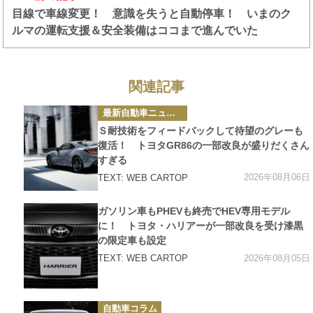
目線で車線変更！ 意識を失うと自動停車！ いまのク
ルマの運転支援＆安全装備はココまで進んでいた
関連記事
カ
最新自動車ニュース
テ
ゴ
Ｓ耐技術をフィードバックして待望のグレーも
リ
ー
復活！ トヨタGR86の一部改良が盛りだくさん
すぎる
2026年08月06日
TEXT: WEB CARTOP
カ
ガソリン車もPHEVも終売でHEV専用モデル
テ
ゴ
に！ トヨタ・ハリアーが一部改良を受け漆黒
リ
の限定車も設定
ー
2026年08月05日
TEXT: WEB CARTOP
カ
自動車コラム