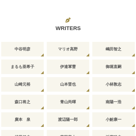
WRITERS
中谷明彦
マリオ高野
嶋田智之
まるも亜希子
伊達軍曹
御堀直嗣
山崎元裕
山本晋也
小林敦志
森口将之
青山尚暉
南陽一浩
廣本 泉
渡辺陽一郎
小鮒康一