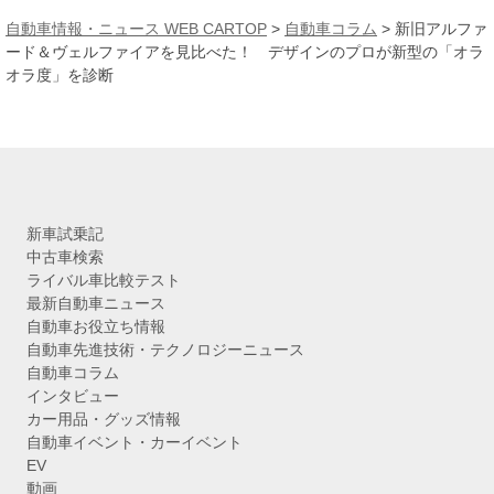
カ
自動車情報・ニュース WEB CARTOP
>
自動車コラム
>
新旧アルファ
イ
ード＆ヴェルファイアを見比べた！ デザインのプロが新型の「オラ
ブ
オラ度」を診断
新車試乗記
中古車検索
ライバル車比較テスト
最新自動車ニュース
自動車お役立ち情報
自動車先進技術・テクノロジーニュース
自動車コラム
インタビュー
カー用品・グッズ情報
自動車イベント・カーイベント
EV
動画