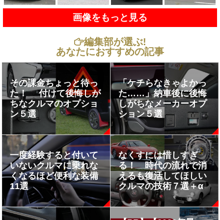
画像をもっと見る
編集部が選ぶ!
あなたにおすすめの記事
その課金ちょっと待っ
「ケチらなきゃよかっ
た！ 付けて後悔しが
た……」納車後に後悔
ちなクルマのオプショ
しがちなメーカーオプ
ン５選
ション５選
一度経験すると付いて
なくすには惜しすぎ
いないクルマに乗れな
る！ 時代の流れで消
くなるほど便利な装備
えるも復活してほしい
11選
クルマの技術７選＋α