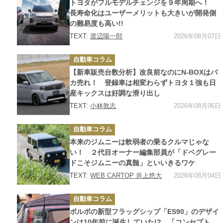
トヨタがフルモデルチェンジを９年周期へ！
リ
ー
長寿命化はユーザーメリットも大きいが開発側
の難易度も高い!!
2026年08月07日
TEXT:
渡辺陽一郎
カ
自動車コラム
テ
ゴ
【新車販売台数分析】改良前なのにN-BOXはバ
リ
ー
カ売れ！ 登録車は相変わらずトヨタ１強も日
産キックスは好調な滑り出し
2026年08月06日
TEXT:
小林敦志
カ
自動車コラム
テ
ゴ
本来のジムニーは軟弱者の乗るクルマじゃな
リ
ー
い！ ２代目オーナー編集部員が「ドベグレー
ドこそジムニーの真髄」といいきるワケ
2026年08月04日
TEXT:
WEB CARTOP 井上悠大
カ
自動車コラム
テ
ゴ
ボルボの新型フラッグシップ「ES90」のデザイ
リ
ー
ンは10年前に誕生していた!? 「コンセプト