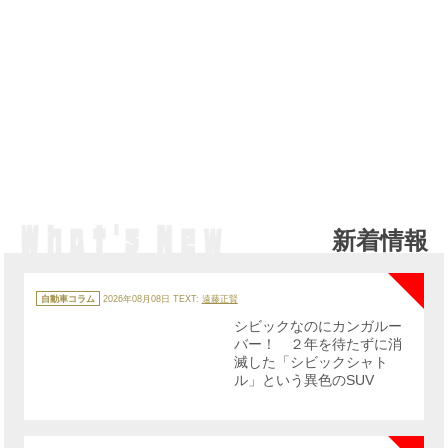
新着情報
NE
カ
テ
自動車コラム
2026年08月08日
TEXT:
遠藤正賢
ゴ
リ
シビックなのにカンガルー
ー
バー！ ２年を待たずに消
滅した「シビックシャト
ル」という異色のSUV
NE