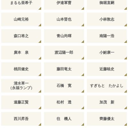
まるも亜希子
伊達軍曹
御堀直嗣
山崎元裕
山本晋也
小林敦志
森口将之
青山尚暉
南陽一浩
廣本 泉
渡辺陽一郎
小鮒康一
桃田健史
藤田竜太
近藤暁史
清水草一
石橋 寛
すぎもと たかよし
（永福ランプ）
遠藤正賢
松村 透
加茂 新
西川昇吾
往 機人
齊藤優太