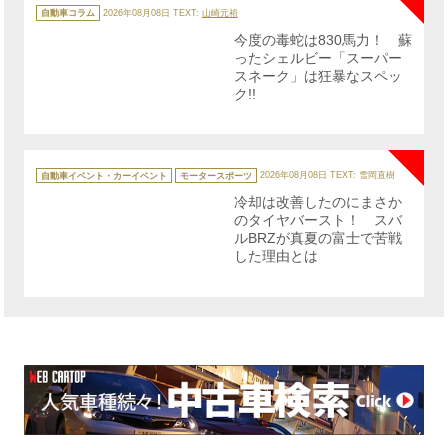
カ
テ
自動車コラム
2026年08月08日
TEXT:
山崎元裕
ゴ
リ
今度の毒蛇は830馬力！ 蘇
ー
ったシェルビー「スーパー
スネーク」は狂暴なスペッ
ク!!
NE
カ
テ
自動車イベント・カーイベント
モータースポーツ
2026年08月08日
TEXT: 雪岡直樹
ゴ
リ
冷却は改善したのにまさか
ー
のタイヤバースト！ スバ
ルBRZが真夏の富士で苦戦
した理由とは