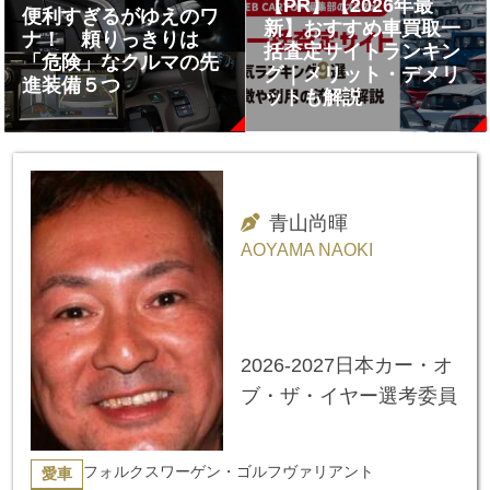
【PR】【2026年最
便利すぎるがゆえのワ
新】おすすめ車買取一
ナ！ 頼りっきりは
括査定サイトランキン
「危険」なクルマの先
グ｜メリット・デメリ
進装備５つ
ットも解説
青山尚暉
AOYAMA NAOKI
2026-2027日本カー・オ
ブ・ザ・イヤー選考委員
フォルクスワーゲン・ゴルフヴァリアント
愛車