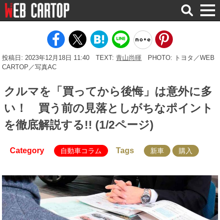
検
索
投稿日: 2023年12月18日 11:40
TEXT:
青山尚暉
PHOTO: トヨタ／WEB
CARTOP／写真AC
クルマを「買ってから後悔」は意外に多
い！ 買う前の見落としがちなポイント
を徹底解説する!! (1/2ページ)
Category
Tags
自動車コラム
新車
購入