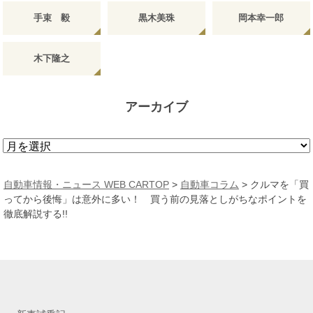
手束 毅
黒木美珠
岡本幸一郎
木下隆之
アーカイブ
ア
ー
カ
自動車情報・ニュース WEB CARTOP
>
自動車コラム
>
クルマを「買
イ
ってから後悔」は意外に多い！ 買う前の見落としがちなポイントを
ブ
徹底解説する!!