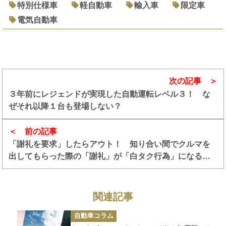
特別仕様車
軽自動車
輸入車
限定車
電気自動車
次の記事
３年前にレジェンドが実現した自動運転レベル３！ な
ぜそれ以降１台も登場しない？
前の記事
「謝礼を要求」したらアウト！ 知り合い間でクルマを
出してもらった際の「謝礼」が「白タク行為」になる境
目とは
関連記事
カ
自動車コラム
テ
ゴ