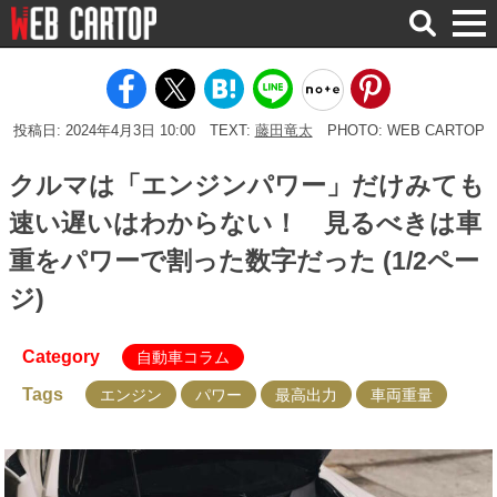
検
索
投稿日: 2024年4月3日 10:00
TEXT:
藤田竜太
PHOTO: WEB CARTOP
クルマは「エンジンパワー」だけみても
速い遅いはわからない！ 見るべきは車
重をパワーで割った数字だった (1/2ペー
ジ)
Category
自動車コラム
Tags
エンジン
パワー
最高出力
車両重量