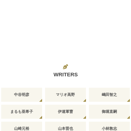
WRITERS
中谷明彦
マリオ高野
嶋田智之
まるも亜希子
伊達軍曹
御堀直嗣
山崎元裕
山本晋也
小林敦志