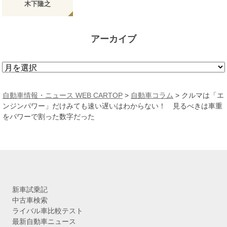
木下隆之
アーカイブ
ア
ー
カ
自動車情報・ニュース WEB CARTOP
>
自動車コラム
>
クルマは「エ
イ
ンジンパワー」だけみても速い遅いはわからない！ 見るべきは車重
ブ
をパワーで割った数字だった
新車試乗記
中古車検索
ライバル車比較テスト
最新自動車ニュース