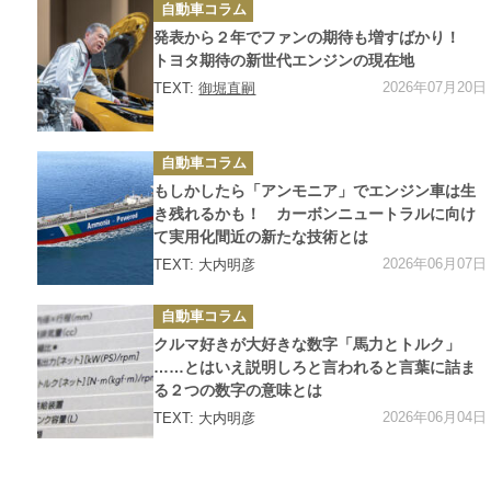
カ
自動車コラム
テ
ゴ
発表から２年でファンの期待も増すばかり！
リ
ー
トヨタ期待の新世代エンジンの現在地
2026年07月20日
TEXT:
御堀直嗣
カ
自動車コラム
テ
ゴ
もしかしたら「アンモニア」でエンジン車は生
リ
ー
き残れるかも！ カーボンニュートラルに向け
て実用化間近の新たな技術とは
2026年06月07日
TEXT: 大内明彦
カ
自動車コラム
テ
ゴ
クルマ好きが大好きな数字「馬力とトルク」
リ
ー
……とはいえ説明しろと言われると言葉に詰ま
る２つの数字の意味とは
2026年06月04日
TEXT: 大内明彦