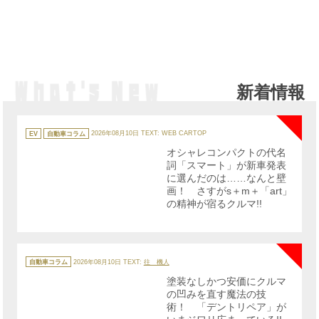
新着情報
NE
カ
テ
EV
自動車コラム
2026年08月10日
TEXT: WEB CARTOP
ゴ
リ
オシャレコンパクトの代名
ー
詞「スマート」が新車発表
に選んだのは……なんと壁
画！ さすがs＋m＋「art」
の精神が宿るクルマ!!
NE
カ
テ
自動車コラム
2026年08月10日
TEXT:
往 機人
ゴ
リ
塗装なしかつ安価にクルマ
ー
の凹みを直す魔法の技
術！ 「デントリペア」が