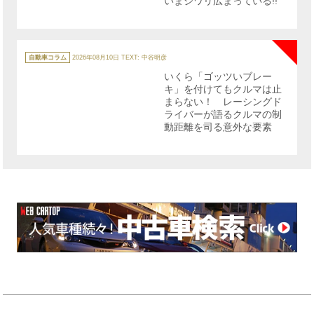
いまジワリ広まっている!!
NE
カ
テ
自動車コラム
2026年08月10日
TEXT: 中谷明彦
ゴ
リ
いくら「ゴッツいブレー
ー
キ」を付けてもクルマは止
まらない！ レーシングド
ライバーが語るクルマの制
動距離を司る意外な要素