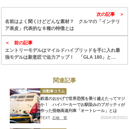
次の記事
名前はよく聞くけどどんな素材？ クルマの「インテリ
ア表皮」代表的な８種の特徴とは
前の記事
エントリーモデルはマイルドハイブリッドを手に入れ最
強モデルは新意匠で迫力アップ！ 「GLA 180」と
「AMG GLA 45 S 4MATIC+」がマイナーチェンジ
関連記事
カ
自動車コラム
テ
ゴ
鉄道のおかげで世界恐慌を乗り越えたってマジ
リ
ー
か！ ハイパーカーでお馴染みのブガッティが
作った怪物高速列車「オートレール」とは
2026年08月02日
TEXT:
石橋 寛