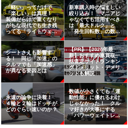
「軽い」ってだけで
新車購入時の悩ましい
「楽しい」は真理！
絞り込み！ マニアじ
装備だらけで重くなり
ゃなくても活用すべき
がちな現代でも生き残
は「最大トルク」と
ってる「ライトウェイ
「発生回転数」の数字
ト」なクルマ４台
だった
【PR】【2026年最
シートさえも影響す
新】おすすめ車買取一
る！ 同じ「加速」の
括査定サイトランキン
クルマでも「加速感」
グ｜メリット・デメリ
が異なる要因とは
ットも解説
数値が小さくても「運
永遠の論争に決着！
動性能」に優れるわけ
４輪と２輪はドッチが
じゃなかった！ クル
どのぐらい速いのか？
マ好きが大事にする
「パワーウェイトレシ
オ」の落とし穴