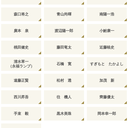
森口将之
青山尚暉
南陽一浩
廣本 泉
渡辺陽一郎
小鮒康一
桃田健史
藤田竜太
近藤暁史
清水草一
石橋 寛
すぎもと たかよし
（永福ランプ）
遠藤正賢
松村 透
加茂 新
西川昇吾
往 機人
齊藤優太
手束 毅
黒木美珠
岡本幸一郎