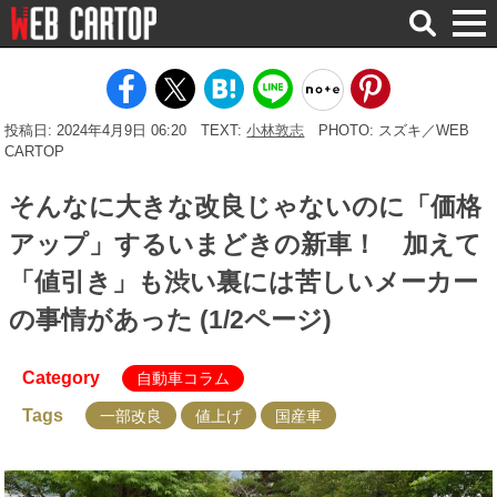
検
索
投稿日: 2024年4月9日 06:20
TEXT:
小林敦志
PHOTO: スズキ／WEB
CARTOP
そんなに大きな改良じゃないのに「価格
アップ」するいまどきの新車！ 加えて
「値引き」も渋い裏には苦しいメーカー
の事情があった (1/2ページ)
Category
自動車コラム
Tags
一部改良
値上げ
国産車