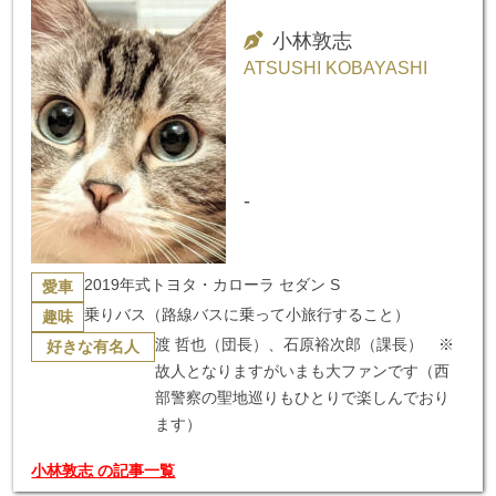
小林敦志
ATSUSHI KOBAYASHI
-
2019年式トヨタ・カローラ セダン S
愛車
乗りバス（路線バスに乗って小旅行すること）
趣味
渡 哲也（団長）、石原裕次郎（課長） ※
好きな有名人
故人となりますがいまも大ファンです（西
部警察の聖地巡りもひとりで楽しんでおり
ます）
小林敦志 の記事一覧