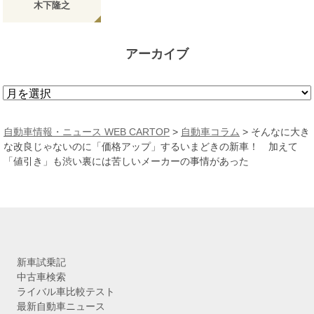
木下隆之
アーカイブ
ア
ー
カ
自動車情報・ニュース WEB CARTOP
>
自動車コラム
>
そんなに大き
イ
な改良じゃないのに「価格アップ」するいまどきの新車！ 加えて
ブ
「値引き」も渋い裏には苦しいメーカーの事情があった
新車試乗記
中古車検索
ライバル車比較テスト
最新自動車ニュース