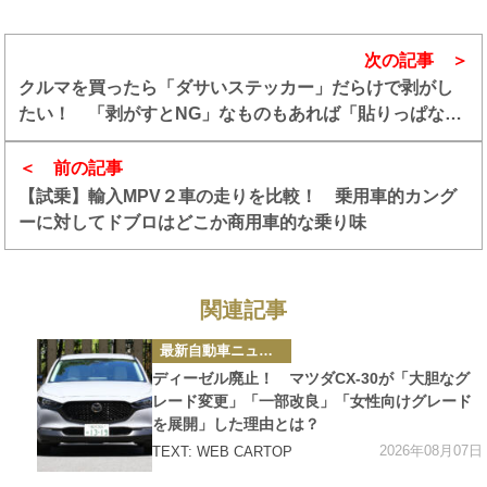
次の記事
クルマを買ったら「ダサいステッカー」だらけで剥がし
たい！ 「剥がすとNG」なものもあれば「貼りっぱなし
がNG」なものもあった
前の記事
【試乗】輸入MPV２車の走りを比較！ 乗用車的カング
ーに対してドブロはどこか商用車的な乗り味
関連記事
カ
最新自動車ニュース
テ
ゴ
ディーゼル廃止！ マツダCX-30が「大胆なグ
リ
ー
レード変更」「一部改良」「女性向けグレード
を展開」した理由とは？
2026年08月07日
TEXT: WEB CARTOP