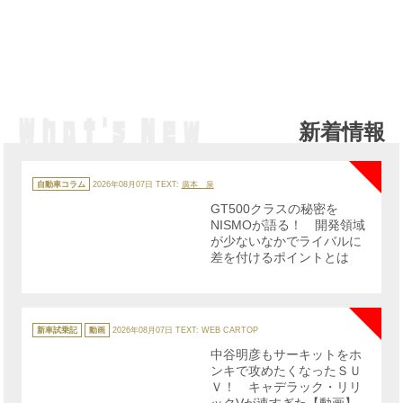
新着情報
NE
カ
テ
自動車コラム
2026年08月07日
TEXT:
廣本 泉
ゴ
リ
GT500クラスの秘密を
ー
NISMOが語る！ 開発領域
が少ないなかでライバルに
差を付けるポイントとは
NE
カ
テ
新車試乗記
動画
2026年08月07日
TEXT: WEB CARTOP
ゴ
リ
中谷明彦もサーキットをホ
ー
ンキで攻めたくなったＳＵ
Ｖ！ キャデラック・リリ
ックVが速すぎた【動画】