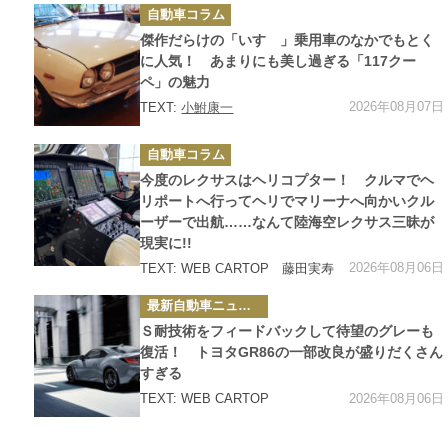
カ
自動車コラム
テ
ゴ
傑作だらけの「いすゞ」乗用車のなかでもとく
リ
ー
に人気！ あまりにも美し過ぎる「117クー
ペ」の魅力
2026年08月07日
TEXT:
小鮒康一
カ
自動車コラム
テ
ゴ
今度のレクサスはヘリコプター！ クルマでヘ
リ
ー
リポートへ行ってヘリでマリーナへ向かいクル
ーザーで出航……なんて陸海空レクサス三昧が
現実に!!
2026年08月06日
TEXT: WEB CARTOP 藤田実寿
カ
最新自動車ニュース
テ
ゴ
Ｓ耐技術をフィードバックして待望のグレーも
リ
ー
復活！ トヨタGR86の一部改良が盛りだくさん
すぎる
2026年08月06日
TEXT: WEB CARTOP