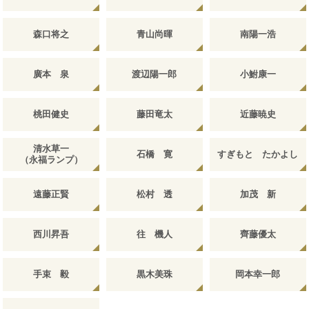
森口将之
青山尚暉
南陽一浩
廣本 泉
渡辺陽一郎
小鮒康一
桃田健史
藤田竜太
近藤暁史
清水草一
石橋 寛
すぎもと たかよし
（永福ランプ）
遠藤正賢
松村 透
加茂 新
西川昇吾
往 機人
齊藤優太
手束 毅
黒木美珠
岡本幸一郎