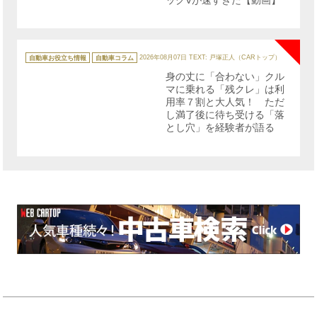
NE
カ
テ
自動車お役立ち情報
自動車コラム
2026年08月07日
TEXT: 戸塚正人（CARトップ）
ゴ
リ
身の丈に「合わない」クル
ー
マに乗れる「残クレ」は利
用率７割と大人気！ ただ
し満了後に待ち受ける「落
とし穴」を経験者が語る