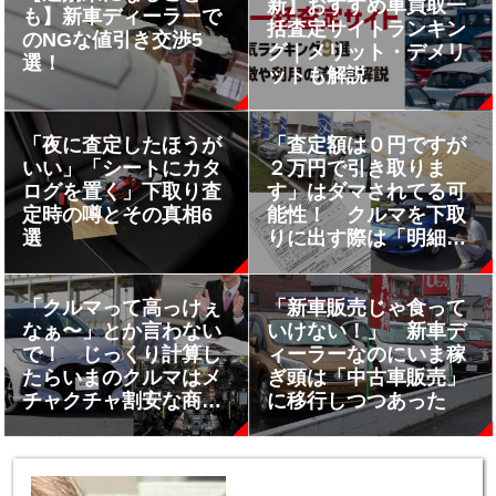
新】おすすめ車買取一
も】新車ディーラーで
括査定サイトランキン
のNGな値引き交渉5
グ｜メリット・デメリ
選！
ットも解説
「夜に査定したほうが
「査定額は０円ですが
いい」「シートにカタ
２万円で引き取りま
ログを置く」下取り査
す」はダマされてる可
定時の噂とその真相6
能性！ クルマを下取
選
りに出す際は「明細」
の確認が重要だった
「クルマって高っけぇ
「新車販売じゃ食って
なぁ〜」とか言わない
いけない！」 新車デ
で！ じっくり計算し
ィーラーなのにいま稼
たらいまのクルマはメ
ぎ頭は「中古車販売」
チャクチャ割安な商品
に移行しつつあった
だった