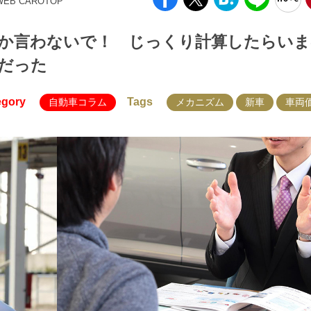
WEB CAROTOP
か言わないで！ じっくり計算したらいま
だった
egory
Tags
自動車コラム
メカニズム
新車
車両