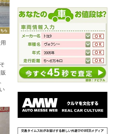
こちら
費用
そ
。販
、
い