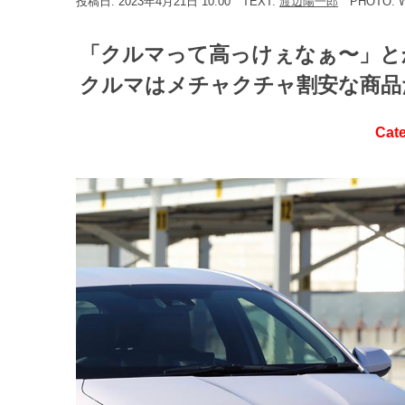
投稿日: 2023年4月21日 10:00
TEXT:
渡辺陽一郎
PHOTO: 
「クルマって高っけぇなぁ〜」と
クルマはメチャクチャ割安な商品
Cat