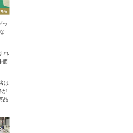
こちら
がっ
な
すれ
味価
格は
格が
商品