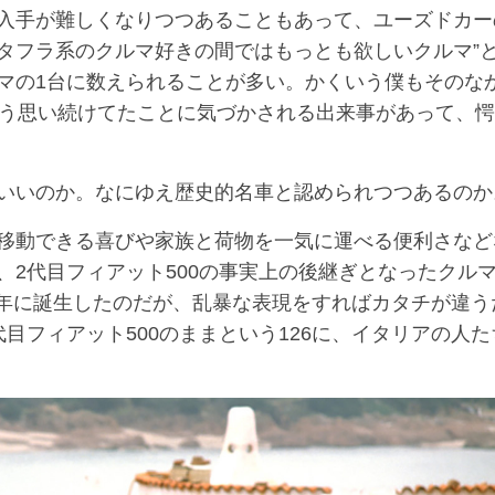
入手が難しくなりつつあることもあって、ユーズドカー
タフラ系のクルマ好きの間ではもっとも欲しいクルマ”
マの1台に数えられることが多い。かくいう僕もそのな
そう思い続けてたことに気づかされる出来事があって、
いいのか。なにゆえ歴史的名車と認められつつあるのか
移動できる喜びや家族と荷物を一気に運べる便利さなど
2代目フィアット500の事実上の後継ぎとなったクル
72年に誕生したのだが、乱暴な表現をすればカタチが違う
目フィアット500のままという126に、イタリアの人た