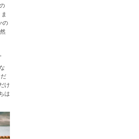
の
とま
かの
愕然
。
な
マだ
だけ
ちは