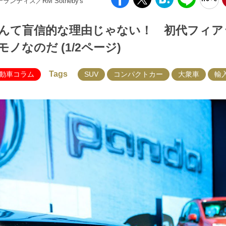
テランティス／RM Sotheby's
んて盲信的な理由じゃない！ 初代フィア
なのだ (1/2ページ)
Tags
動車コラム
SUV
コンパクトカー
大衆車
輸