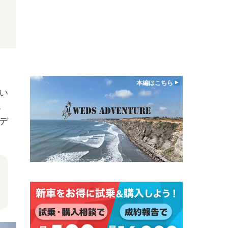
た
本編はこちら
い
あ
デ