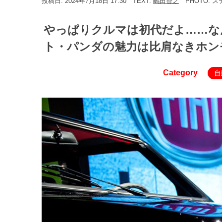
投稿日: 2024年7月18日 17:30
TEXT:
嶋田智之
PHOTO: ス
やっぱりクルマは初代だよ……な
ト・パンダの魅力は比肩なきホンモノ
Category
自