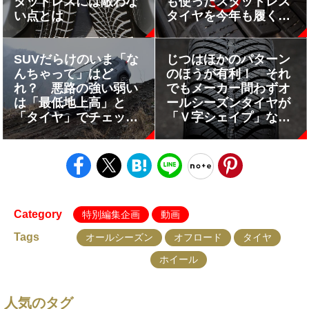
タッドレスには敵わな
も使ったスタッドレス
い点とは
タイヤを今年も履くな
ら「確認必須」のポイ
ントだった
SUVだらけのいま「な
じつはほかのパターン
んちゃって」はど
のほうが有利！ それ
れ？ 悪路の強い弱い
でもメーカー問わずオ
は「最低地上高」と
ールシーズンタイヤが
「タイヤ」でチェック
「Ｖ字シェイプ」なワ
が正解だった
ケ
Category
特別編集企画
動画
Tags
オールシーズン
オフロード
タイヤ
ホイール
人気のタグ