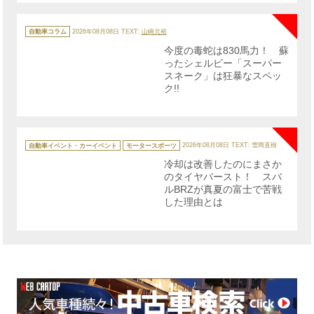
NE
カ
テ
自動車コラム
2026年08月08日
TEXT:
山崎元裕
ゴ
リ
今度の毒蛇は830馬力！ 蘇
ー
ったシェルビー「スーパー
スネーク」は狂暴なスペッ
ク!!
NE
カ
テ
自動車イベント・カーイベント
モータースポーツ
2026年08月08日
TEXT: 雪岡直樹
ゴ
リ
冷却は改善したのにまさか
ー
のタイヤバースト！ スバ
ルBRZが真夏の富士で苦戦
した理由とは