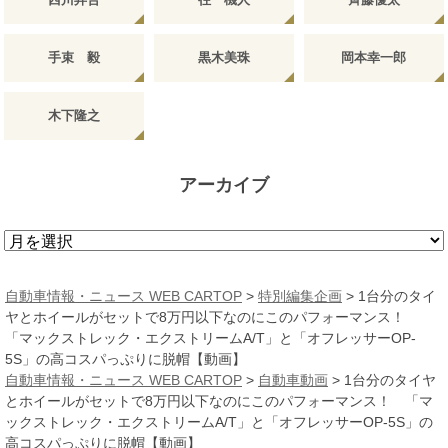
手束 毅
黒木美珠
岡本幸一郎
木下隆之
アーカイブ
ア
ー
カ
自動車情報・ニュース WEB CARTOP
>
特別編集企画
>
1台分のタイ
イ
ヤとホイールがセットで8万円以下なのにこのパフォーマンス！
ブ
「マックストレック・エクストリームA/T」と「オフレッサーOP-
5S」の高コスパっぷりに脱帽【動画】
自動車情報・ニュース WEB CARTOP
>
自動車動画
>
1台分のタイヤ
とホイールがセットで8万円以下なのにこのパフォーマンス！ 「マ
ックストレック・エクストリームA/T」と「オフレッサーOP-5S」の
高コスパっぷりに脱帽【動画】