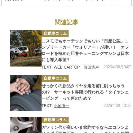
のあまりのコスパに「キツネに摘ままれたよう」
関連記事
カ
自動車コラム
テ
ゴ
ニスモでもオーテックでもない「日産公認」コ
リ
ー
ンプリートカー「ウォリアー」が凄い！ オフ
ロードを極めた圧巻チューニングマシンは日本
にも導入希望!!
2026年08月04日
TEXT: WEB CARTOP 藤田実寿
カ
自動車コラム
テ
ゴ
せっかくの新品タイヤを走る前に削っちゃう
リ
ー
の!? サーキット界隈で行われる「タイヤシェ
ービング」って何のため？
2026年08月01日
TEXT:
小鮒康一
カ
自動車コラム
テ
ゴ
ガソリン代が高いいま節約するならエコランよ
リ
ー