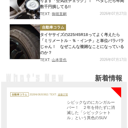
りまず「空気圧チェック」！ ヘタしたら年間
数千円損してる!!
2026年07月27日
TEXT:
御堀直嗣
カ
自動車コラム
テ
ゴ
タイヤサイズの225/45R18ってよく考えたら
リ
ー
「ミリメートル・％・インチ」と単位バラバラ
じゃん！ なぜこんな複雑なことになっている
のか？
2026年07月17日
TEXT:
山本晋也
新着情報
NE
カ
テ
自動車コラム
2026年08月08日
TEXT:
遠藤正賢
ゴ
リ
シビックなのにカンガルー
ー
バー！ ２年を待たずに消
滅した「シビックシャト
ル」という異色のSUV