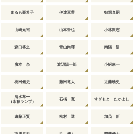
まるも亜希子
伊達軍曹
御堀直嗣
山崎元裕
山本晋也
小林敦志
森口将之
青山尚暉
南陽一浩
廣本 泉
渡辺陽一郎
小鮒康一
桃田健史
藤田竜太
近藤暁史
清水草一
石橋 寛
すぎもと たかよし
（永福ランプ）
遠藤正賢
松村 透
加茂 新
西川昇吾
往 機人
齊藤優太