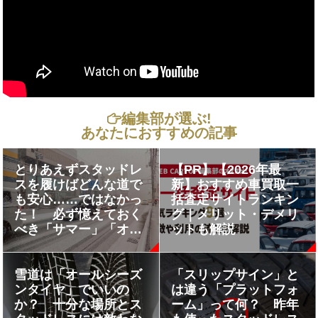
編集部が選ぶ!
あなたにおすすめの記事
とりあえずスタッドレ
【PR】【2026年最
スを履けばどんな道で
新】おすすめ車買取一
も安心……ではなかっ
括査定サイトランキン
た！ 必ず憶えておく
グ｜メリット・デメリ
べき「サマー」「オー
ットも解説
ルシーズン」「スタッ
ドレス」タイヤの得意
不得意な場所!!
雪道は「オールシーズ
「スリップサイン」と
ンタイヤ」でいいの
は違う「プラットフォ
か？ 十分な場所とス
ーム」って何？ 昨年