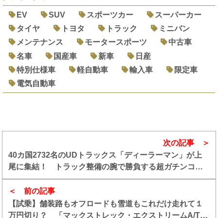
EV
SUV
スポーツカー
スーパーカー
タイヤ
トヨタ
トラック
ミニバン
メンテナンス
モータースポーツ
中古車
名車
国産車
新車
日産
特別仕様車
軽自動車
輸入車
限定車
電気自動車
次の記事
40カ国2732名のUDトラックス「ディーラーマン」が上
尾に集結！ トラック整備の腕で勝負する超ガチンコ競
技が開催された
前の記事
【試乗】舗装路もオフロードも雪道もこれだけ走れて１
万円切り？ 「マックストレック・エクストリームA/T」