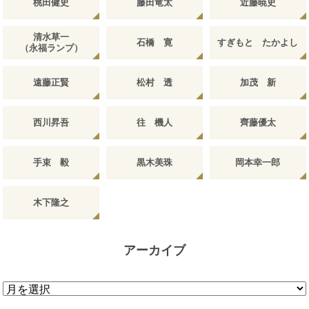
桃田健史
藤田竜太
近藤暁史
清水草一
石橋 寛
すぎもと たかよし
（永福ランプ）
遠藤正賢
松村 透
加茂 新
西川昇吾
往 機人
齊藤優太
手束 毅
黒木美珠
岡本幸一郎
木下隆之
アーカイブ
ア
ー