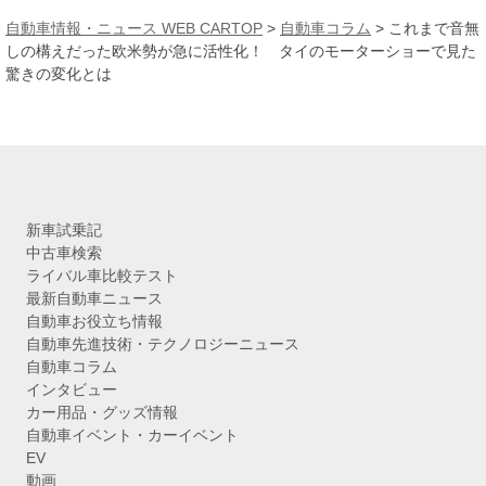
カ
自動車情報・ニュース WEB CARTOP
>
自動車コラム
>
これまで音無
イ
しの構えだった欧米勢が急に活性化！ タイのモーターショーで見た
ブ
驚きの変化とは
新車試乗記
中古車検索
ライバル車比較テスト
最新自動車ニュース
自動車お役立ち情報
自動車先進技術・テクノロジーニュース
自動車コラム
インタビュー
カー用品・グッズ情報
自動車イベント・カーイベント
EV
動画