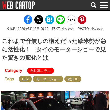
検
索
投稿日: 2026年5月12日 06:20
TEXT:
小林敦志
PHOTO: 小林敦志
これまで音無しの構えだった欧米勢が急
に活性化！ タイのモーターショーで見
た驚きの変化とは
Category
自動車コラム
Tags
BEV
モーターショー
欧州車