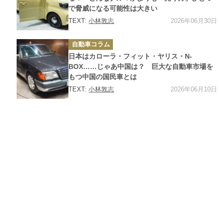
で脅威になる可能性は大きい
2026年06月30日
TEXT:
小林敦志
カ
自動車コラム
テ
ゴ
日本はカローラ・フィット・ヤリス・N-
リ
ー
BOX……じゃあ中国は？ 巨大な自動車市場を
もつ中国の国民車とは
2026年06月10日
TEXT:
小林敦志