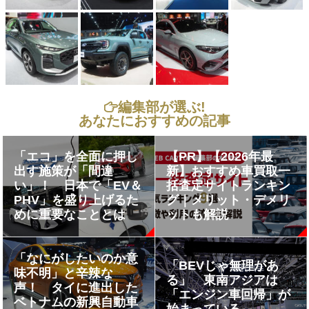
編集部が選ぶ!
あなたにおすすめの記事
「エコ」を全面に押し
【PR】【2026年最
出す施策が「間違
新】おすすめ車買取一
い」！ 日本で「EV＆
括査定サイトランキン
PHV」を盛り上げるた
グ｜メリット・デメリ
めに重要なこととは
ットも解説
「なにがしたいのか意
「BEVじゃ無理があ
味不明」と辛辣な
る」 東南アジアは
声！ タイに進出した
「エンジン車回帰」が
ベトナムの新興自動車