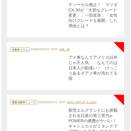
リ
ディーゼル廃止！ マツダ
ー
CX-30が「大胆なグレード
変更」「一部改良」「女性
向けグレードを展開」した
理由とは？
NE
カ
テ
自動車コラム
2026年08月07日
TEXT:
石橋 寛
ゴ
リ
アメ車なんてアメリカ以外
ー
じゃ不人気……なんてのは
日本人の勘違い！ けっこ
うあるぞアメ車が売れてる
国
NE
カ
テ
最新自動車ニュース
2026年08月07日
TEXT:
WEB CARTOP 井上悠大
ゴ
リ
新型エルグランドにも搭載
ー
される日産の第三世代e-
POWERの燃費がヤバい！
キャシュカイが１タンクで