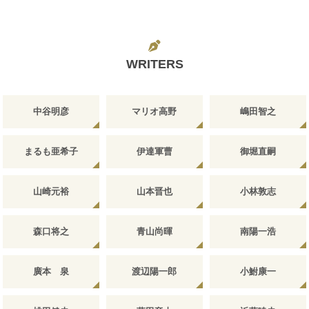
WRITERS
中谷明彦
マリオ高野
嶋田智之
まるも亜希子
伊達軍曹
御堀直嗣
山崎元裕
山本晋也
小林敦志
森口将之
青山尚暉
南陽一浩
廣本 泉
渡辺陽一郎
小鮒康一