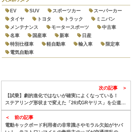
EV
SUV
スポーツカー
スーパーカー
タイヤ
トヨタ
トラック
ミニバン
メンテナンス
モータースポーツ
中古車
名車
国産車
新車
日産
特別仕様車
軽自動車
輸入車
限定車
電気自動車
次の記事
【試乗】劇的進化ではないが確実によくなっている！
ステアリング形状まで変えた「26式GRヤリス」を公道で
試した
前の記事
電動キックボード利用者の非常識さやモラル欠如がヤバ