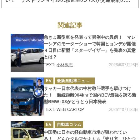
い！ ラストワンマイルの救世主のハズが交通混乱の要
因になっている
関連記事
カ
急きょ新型車を発表って異例中の異例！ マレ
テ
ゴ
ーシアのモーターショーで韓国ヒョンデが開催
リ
４日目に新型「スターゲイザー」を発表の真意
ー
とは？
2026年07月26日
TEXT:
小林敦志
カ
EV
最新自動車ニュース
テ
ゴ
サッカー日本代表の中村敬斗選手も駆けつけ
リ
ー
た！ 航続距離904kmで国内BEV最強を誇る新
型BMW iX3がとうとう日本発表
2026年07月23日
TEXT: WEB CARTOP
カ
EV
自動車コラム
テ
ゴ
中国勢に日本の軽自動車市場が狙われてい
リ
ー
る！ どんなクルマかよりも「売り方」ひとつ