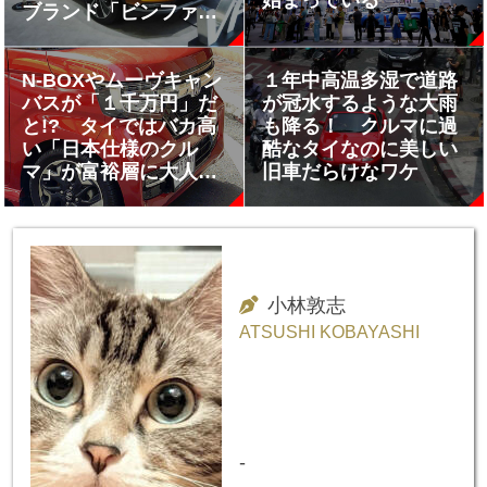
始まっている
ブランド「ビンファス
ト」の戦略が謎すぎる
N-BOXやムーヴキャン
１年中高温多湿で道路
バスが「１千万円」だ
が冠水するような大雨
と!? タイではバカ高
も降る！ クルマに過
い「日本仕様のクル
酷なタイなのに美しい
マ」が富裕層に大人気
旧車だらけなワケ
だった
小林敦志
ATSUSHI KOBAYASHI
-