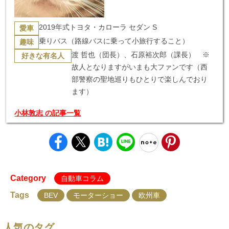
2019年式トヨタ・カローラ セダン S
愛車
乗りバス（路線バスに乗って小旅行すること）
趣味
渡 哲也（団長）、石原裕次郎（課長） ※
好きな有名人
故人となりますがいまも大ファンです（西
部警察の聖地巡りもひとりで楽しんでおり
ます）
小林敦志 の記事一覧
Category
自動車コラム
Tags
BEV
モーターショー
欧州車
人気のタグ