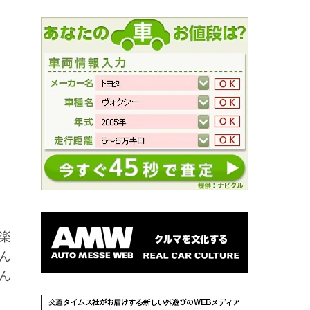
楽
ん
ん