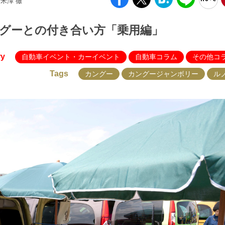
 米澤 徹
ングーとの付き合い方「乗用編」
ry
自動車イベント・カーイベント
自動車コラム
その他コ
Tags
カングー
カングージャンボリー
ル