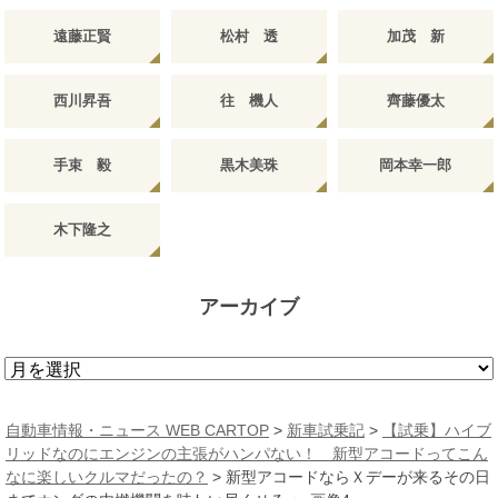
遠藤正賢
松村 透
加茂 新
西川昇吾
往 機人
齊藤優太
手束 毅
黒木美珠
岡本幸一郎
木下隆之
アーカイブ
ア
ー
カ
自動車情報・ニュース WEB CARTOP
>
新車試乗記
>
【試乗】ハイブ
イ
リッドなのにエンジンの主張がハンパない！ 新型アコードってこん
ブ
なに楽しいクルマだったの？
>
新型アコードならＸデーが来るその日