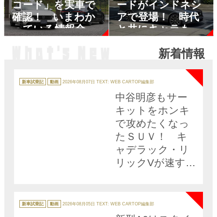
コード」を実車で
ードがインドネシ
確認！ いまわか
アで登場！ 時代
っている情報全部
と共にキャラも姿
みせ
も変えてきた歴代
新着情報
アコードを振り返
NEW
ってみた
カ
テ
新車試乗記
動画
2026年08月07日
TEXT: WEB CARTOP編集部
ゴ
リ
中谷明彦もサー
ー
キットをホンキ
で攻めたくなっ
たＳＵＶ！ キ
ャデラック・リ
リックVが速すぎ
た【動画】
NEW
カ
テ
新車試乗記
動画
2026年08月05日
TEXT: WEB CARTOP編集部
ゴ
リ
ー