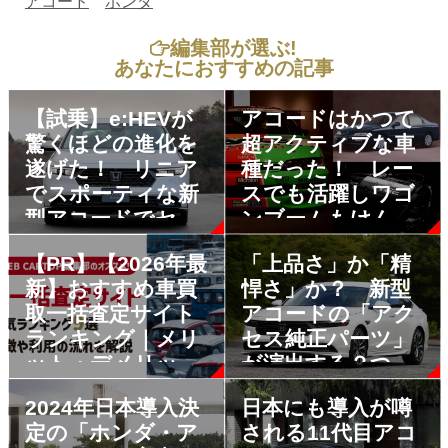
アコード
ホンダ
編集部が選ぶ!
あなたにおすすめの記事
【試乗】e:HEVが
アコードはかつて
驚くほどの進化を
超アクティブな車
遂げた！ リニア
種だった！ レー
でスポーティな新
スでも活躍しワゴ
型アコードでセダ
ンブームもけん引
ンの復権なるか？
した熱き時代の５
【PR】【2026年最
「上品さ」か「精
代目を振り返る
新】おすすめ車買
悍さ」か？ 新型
取一括査定サイト
アコードの「アク
ランキング｜メリ
セス純正パーツ」
ット・デメリット
が演出する２つの
も解説
スタイル
2024年日本導入決
日本にも導入が噂
定の「ホンダ・ア
される11代目アコ