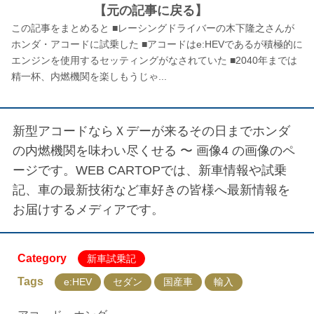
【元の記事に戻る】
この記事をまとめると ■レーシングドライバーの木下隆之さんが
ホンダ・アコードに試乗した ■アコードはe:HEVであるが積極的に
エンジンを使用するセッティングがなされていた ■2040年までは
精一杯、内燃機関を楽しもうじゃ...
新型アコードならＸデーが来るその日までホンダ
の内燃機関を味わい尽くせる 〜 画像4
の画像のペ
ージです。WEB CARTOPでは、新車情報や試乗
記、車の最新技術など車好きの皆様へ最新情報を
お届けするメディアです。
Category
新車試乗記
Tags
e:HEV
セダン
国産車
輸入