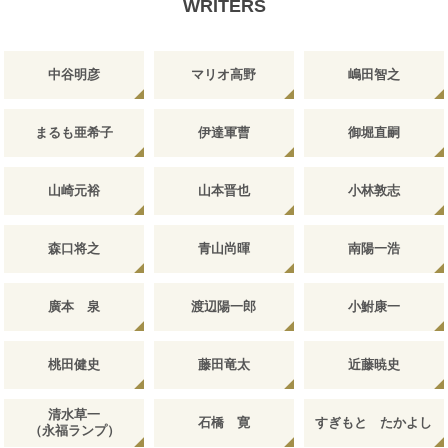
WRITERS
中谷明彦
マリオ高野
嶋田智之
まるも亜希子
伊達軍曹
御堀直嗣
山崎元裕
山本晋也
小林敦志
森口将之
青山尚暉
南陽一浩
廣本 泉
渡辺陽一郎
小鮒康一
桃田健史
藤田竜太
近藤暁史
清水草一
石橋 寛
すぎもと たかよし
（永福ランプ）