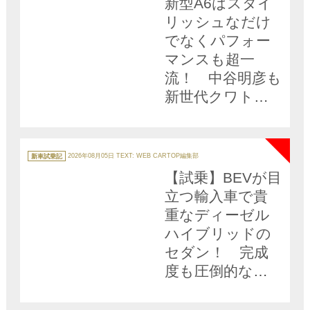
新型A6はスタイ
リッシュなだけ
でなくパフォー
マンスも超一
流！ 中谷明彦も
新世代クワトロ
に酔いしれた
NEW
【動画】
カ
テ
新車試乗記
2026年08月05日
TEXT: WEB CARTOP編集部
ゴ
リ
【試乗】BEVが目
ー
立つ輸入車で貴
重なディーゼル
ハイブリッドの
セダン！ 完成
度も圧倒的な
「新型アウディ
A6」は日本にお