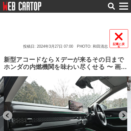
検
索
記事に戻
投稿日: 2024年3月27日 07:00
PHOTO: 和田清志
る
新型アコードならＸデーが来るその日まで
ホンダの内燃機関を味わい尽くせる 〜 画像
4