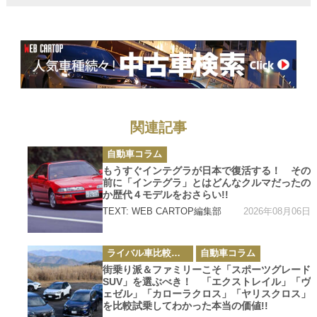
いて現実的な選
択肢として要注
目!!
関連記事
カ
自動車コラム
テ
ゴ
もうすぐインテグラが日本で復活する！ その
リ
前に「インテグラ」とはどんなクルマだったの
ー
か歴代４モデルをおさらい!!
2026年08月06日
TEXT: WEB CARTOP編集部
カ
ライバル車比較テスト
自動車コラム
テ
ゴ
街乗り派＆ファミリーこそ「スポーツグレード
リ
SUV」を選ぶべき！ 「エクストレイル」「ヴ
ー
ェゼル」「カローラクロス」「ヤリスクロス」
を比較試乗してわかった本当の価値!!