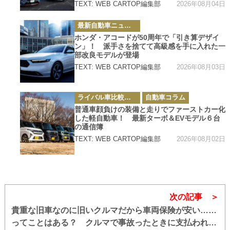
2026年08月04日
TEXT: WEB CARTOP編集部
カ
最新自動車ニュース
テ
ゴ
ホンダ・アコードが50周年で「引き算デザイ
リ
ン」！ 派手さを捨てて高級感を手に入れた一
ー
部改良モデルが登場
2026年08月03日
TEXT: WEB CARTOP編集部
カ
ライバル車比較テスト
自動車コラム
テ
ゴ
普通車顔負けの装備と走りでファーストカー化
リ
した軽自動車！ 最新ターボ＆EVモデル６台
ー
の通信簿
2026年08月02日
TEXT: WEB CARTOP編集部
次の記事
貴重な旧車なのに旧いクルマだから車両保険が安い……
ってことはある？ クルマで事故ったときに支払われる