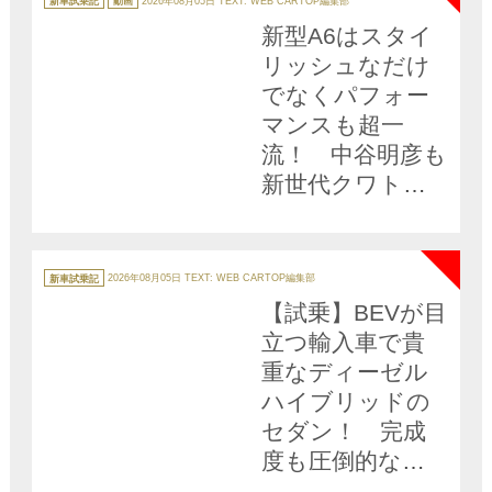
新車試乗記
動画
2026年08月05日
TEXT: WEB CARTOP編集部
ゴ
リ
新型A6はスタイ
ー
リッシュなだけ
でなくパフォー
マンスも超一
流！ 中谷明彦も
新世代クワトロ
に酔いしれた
NEW
【動画】
カ
テ
新車試乗記
2026年08月05日
TEXT: WEB CARTOP編集部
ゴ
リ
【試乗】BEVが目
ー
立つ輸入車で貴
重なディーゼル
ハイブリッドの
セダン！ 完成
度も圧倒的な
「新型アウディ