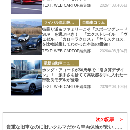
2026年08月06日
TEXT: WEB CARTOP編集部
カ
ライバル車比較テスト
自動車コラム
テ
ゴ
街乗り派＆ファミリーこそ「スポーツグレード
リ
SUV」を選ぶべき！ 「エクストレイル」「ヴ
ー
ェゼル」「カローラクロス」「ヤリスクロス」
を比較試乗してわかった本当の価値!!
2026年08月04日
TEXT: WEB CARTOP編集部
カ
最新自動車ニュース
テ
ゴ
ホンダ・アコードが50周年で「引き算デザイ
リ
ン」！ 派手さを捨てて高級感を手に入れた一
ー
部改良モデルが登場
2026年08月03日
TEXT: WEB CARTOP編集部
次の記事
貴重な旧車なのに旧いクルマだから車両保険が安い……