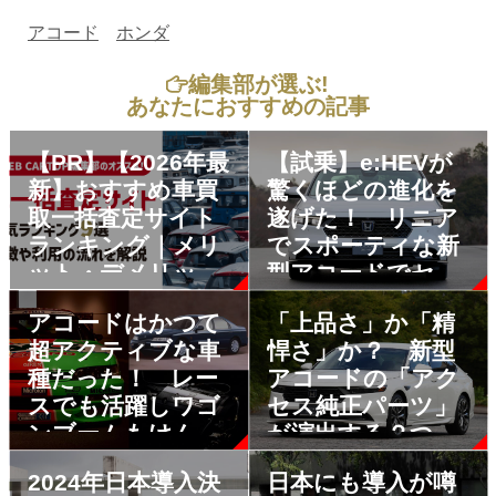
アコード
ホンダ
編集部が選ぶ!
あなたにおすすめの記事
【PR】【2026年最
【試乗】e:HEVが
新】おすすめ車買
驚くほどの進化を
取一括査定サイト
遂げた！ リニア
ランキング｜メリ
でスポーティな新
ット・デメリット
型アコードでセダ
も解説
ンの復権なるか？
アコードはかつて
「上品さ」か「精
超アクティブな車
悍さ」か？ 新型
種だった！ レー
アコードの「アク
スでも活躍しワゴ
セス純正パーツ」
ンブームもけん引
が演出する２つの
した熱き時代の５
スタイル
2024年日本導入決
日本にも導入が噂
代目を振り返る