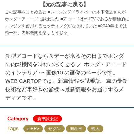
【元の記事に戻る】
この記事をまとめると ■レーシングドライバーの木下隆之さんが
ホンダ・アコードに試乗した ■アコードはe:HEVであるが積極的に
エンジンを使用するセッティングがなされていた ■2040年までは
精一杯、内燃機関を楽しもうじゃ...
新型アコードならＸデーが来るその日までホンダ
の内燃機関を味わい尽くせる ／
ホンダ・アコード
のインテリア 〜 画像10
の画像のページです。
WEB CARTOPでは、新車情報や試乗記、車の最新
技術など車好きの皆様へ最新情報をお届けするメ
ディアです。
Category
新車試乗記
Tags
e:HEV
セダン
国産車
輸入