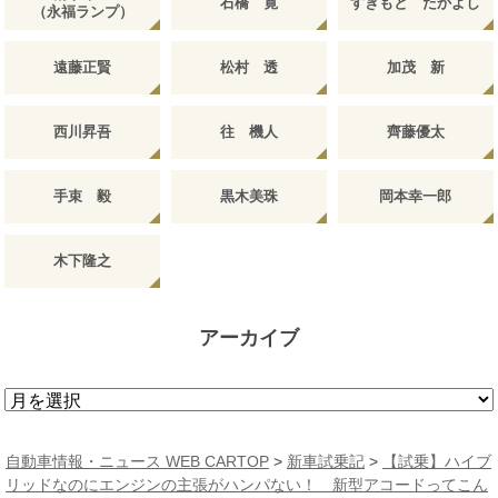
石橋 寛
すぎもと たかよし
（永福ランプ）
遠藤正賢
松村 透
加茂 新
西川昇吾
往 機人
齊藤優太
手束 毅
黒木美珠
岡本幸一郎
木下隆之
アーカイブ
ア
ー
カ
自動車情報・ニュース WEB CARTOP
>
新車試乗記
>
【試乗】ハイブ
イ
リッドなのにエンジンの主張がハンパない！ 新型アコードってこん