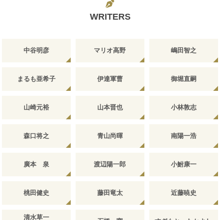
WRITERS
中谷明彦
マリオ高野
嶋田智之
まるも亜希子
伊達軍曹
御堀直嗣
山崎元裕
山本晋也
小林敦志
森口将之
青山尚暉
南陽一浩
廣本 泉
渡辺陽一郎
小鮒康一
桃田健史
藤田竜太
近藤暁史
清水草一