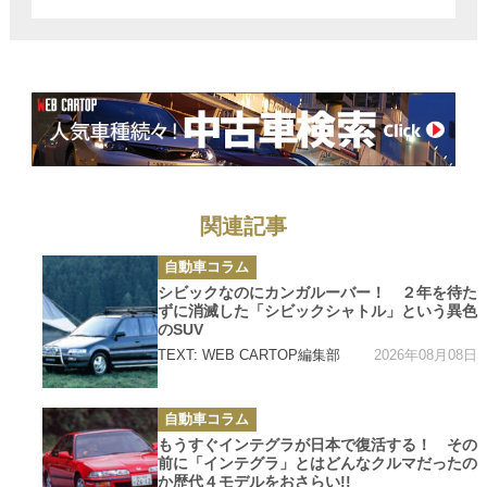
A6」は日本にお
いて現実的な選
択肢として要注
目!!
関連記事
カ
自動車コラム
テ
ゴ
シビックなのにカンガルーバー！ ２年を待た
リ
ずに消滅した「シビックシャトル」という異色
ー
のSUV
2026年08月08日
TEXT: WEB CARTOP編集部
カ
自動車コラム
テ
ゴ
もうすぐインテグラが日本で復活する！ その
リ
前に「インテグラ」とはどんなクルマだったの
ー
か歴代４モデルをおさらい!!