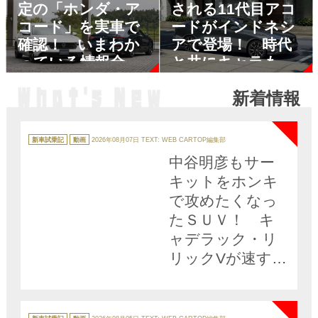
定の「ホンダ・ア
される11代目アコ
コード」を実車で
ードがインドネシ
確認！ いまわか
アで登場！ 時代
っている情報全部
と共にキャラも姿
みせ
も変えてきた歴代
新着情報
アコードを振り返
NEW
ってみた
カ
テ
新車試乗記
動画
2026年08月07日
TEXT: WEB CARTOP編集部
ゴ
リ
中谷明彦もサー
ー
キットをホンキ
で攻めたくなっ
たＳＵＶ！ キ
ャデラック・リ
リックVが速すぎ
た【動画】
NEW
カ
テ