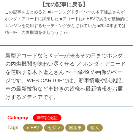
【元の記事に戻る】
この記事をまとめると ■レーシングドライバーの木下隆之さんが
ホンダ・アコードに試乗した ■アコードはe:HEVであるが積極的に
エンジンを使用するセッティングがなされていた ■2040年までは
精一杯、内燃機関を楽しもうじゃ...
新型アコードならＸデーが来るその日までホンダ
の内燃機関を味わい尽くせる ／
ホンダ・アコード
を運転する木下隆之さん 〜 画像49
の画像のペー
ジです。WEB CARTOPでは、新車情報や試乗記、
車の最新技術など車好きの皆様へ最新情報をお届
けするメディアです。
Category
新車試乗記
Tags
e:HEV
セダン
国産車
輸入