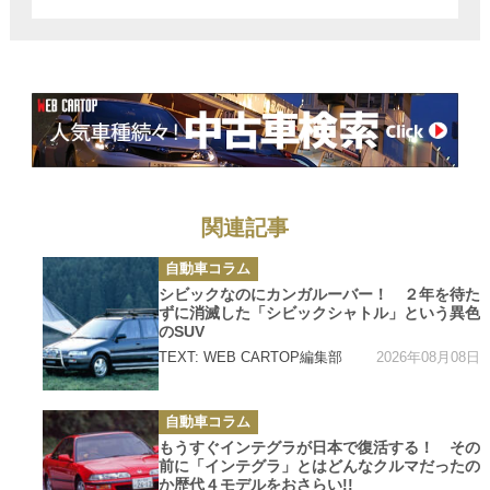
A6」は日本にお
いて現実的な選
択肢として要注
目!!
関連記事
カ
自動車コラム
テ
ゴ
シビックなのにカンガルーバー！ ２年を待た
リ
ずに消滅した「シビックシャトル」という異色
ー
のSUV
2026年08月08日
TEXT: WEB CARTOP編集部
カ
自動車コラム
テ
ゴ
もうすぐインテグラが日本で復活する！ その
リ
前に「インテグラ」とはどんなクルマだったの
ー
か歴代４モデルをおさらい!!