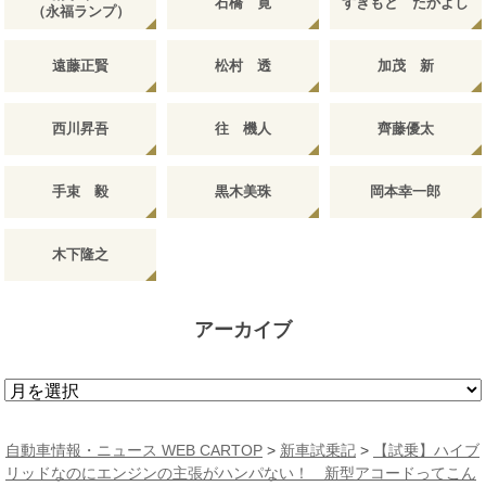
石橋 寛
すぎもと たかよし
（永福ランプ）
遠藤正賢
松村 透
加茂 新
西川昇吾
往 機人
齊藤優太
手束 毅
黒木美珠
岡本幸一郎
木下隆之
アーカイブ
ア
ー
カ
自動車情報・ニュース WEB CARTOP
>
新車試乗記
>
【試乗】ハイブ
イ
リッドなのにエンジンの主張がハンパない！ 新型アコードってこん