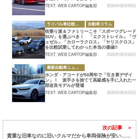
2026年08月06日
TEXT: WEB CARTOP編集部
カ
ライバル車比較テスト
自動車コラム
テ
ゴ
街乗り派＆ファミリーこそ「スポーツグレード
リ
SUV」を選ぶべき！ 「エクストレイル」「ヴ
ー
ェゼル」「カローラクロス」「ヤリスクロス」
を比較試乗してわかった本当の価値!!
2026年08月04日
TEXT: WEB CARTOP編集部
カ
最新自動車ニュース
テ
ゴ
ホンダ・アコードが50周年で「引き算デザイ
リ
ン」！ 派手さを捨てて高級感を手に入れた一
ー
部改良モデルが登場
2026年08月03日
TEXT: WEB CARTOP編集部
次の記事
貴重な旧車なのに旧いクルマだから車両保険が安い……