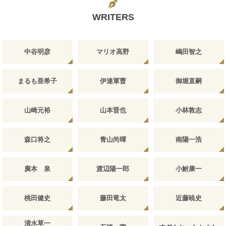
WRITERS
中谷明彦
マリオ高野
嶋田智之
まるも亜希子
伊達軍曹
御堀直嗣
山崎元裕
山本晋也
小林敦志
森口将之
青山尚暉
南陽一浩
廣本 泉
渡辺陽一郎
小鮒康一
桃田健史
藤田竜太
近藤暁史
清水草一