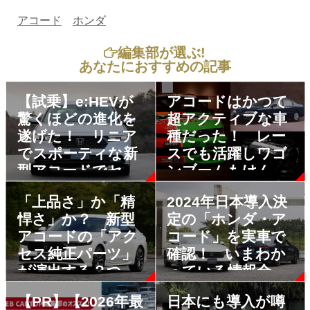
アコード
ホンダ
編集部が選ぶ!
あなたにおすすめの記事
【試乗】e:HEVが
アコードはかつて
驚くほどの進化を
超アクティブな車
遂げた！ リニア
種だった！ レー
でスポーティな新
スでも活躍しワゴ
型アコードでセダ
ンブームもけん引
ンの復権なるか？
した熱き時代の５
「上品さ」か「精
2024年日本導入決
代目を振り返る
悍さ」か？ 新型
定の「ホンダ・ア
アコードの「アク
コード」を実車で
セス純正パーツ」
確認！ いまわか
が演出する２つの
っている情報全部
スタイル
みせ
【PR】【2026年最
日本にも導入が噂