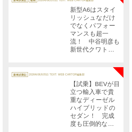
新車試乗記
動画
2026年08月05日
TEXT: WEB CARTOP編集部
ゴ
リ
新型A6はスタイ
ー
リッシュなだけ
でなくパフォー
マンスも超一
流！ 中谷明彦も
新世代クワトロ
に酔いしれた
NEW
【動画】
カ
テ
新車試乗記
2026年08月05日
TEXT: WEB CARTOP編集部
ゴ
リ
【試乗】BEVが目
ー
立つ輸入車で貴
重なディーゼル
ハイブリッドの
セダン！ 完成
度も圧倒的な
「新型アウディ