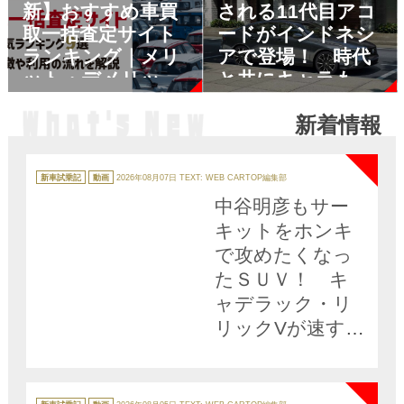
新】おすすめ車買
される11代目アコ
取一括査定サイト
ードがインドネシ
ランキング｜メリ
アで登場！ 時代
ット・デメリット
と共にキャラも姿
も解説
も変えてきた歴代
新着情報
アコードを振り返
NEW
ってみた
カ
テ
新車試乗記
動画
2026年08月07日
TEXT: WEB CARTOP編集部
ゴ
リ
中谷明彦もサー
ー
キットをホンキ
で攻めたくなっ
たＳＵＶ！ キ
ャデラック・リ
リックVが速すぎ
た【動画】
NEW
カ
テ