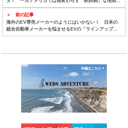
ダ！ 一方アメリカでは相変わらず「絶好調」な理由と
は
前の記事
海外のEV専売メーカーのようにはいかない！ 日本の
総合自動車メーカーを悩ませるEVの「ラインアップ拡
充」も「納期短縮」も難しい裏事情
本編はこちら