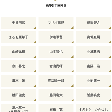
WRITERS
中谷明彦
マリオ高野
嶋田智之
まるも亜希子
伊達軍曹
御堀直嗣
山崎元裕
山本晋也
小林敦志
森口将之
青山尚暉
南陽一浩
廣本 泉
渡辺陽一郎
小鮒康一
桃田健史
藤田竜太
近藤暁史
清水草一
石橋 寛
すぎもと たかよし
（永福ランプ）