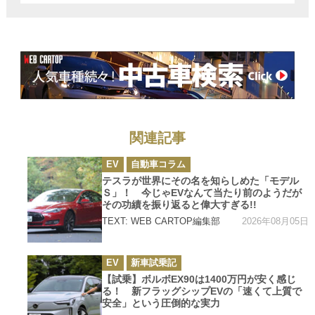
関連記事
カ
EV
自動車コラム
テ
ゴ
テスラが世界にその名を知らしめた「モデル
リ
Ｓ」！ 今じゃEVなんて当たり前のようだが
ー
その功績を振り返ると偉大すぎる!!
2026年08月05日
TEXT: WEB CARTOP編集部
カ
EV
新車試乗記
テ
ゴ
【試乗】ボルボEX90は1400万円が安く感じ
リ
る！ 新フラッグシップEVの「速くて上質で
ー
安全」という圧倒的な実力