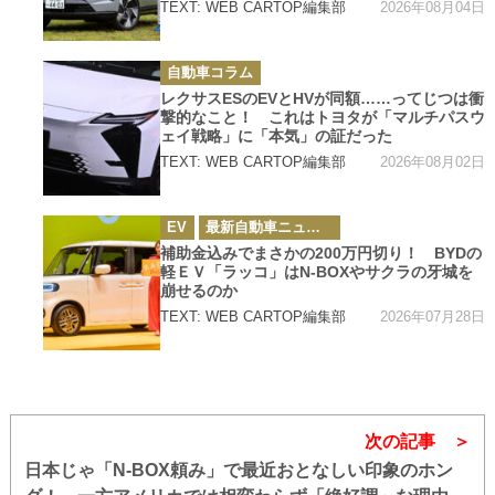
2026年08月04日
TEXT: WEB CARTOP編集部
カ
自動車コラム
テ
ゴ
レクサスESのEVとHVが同額……ってじつは衝
リ
撃的なこと！ これはトヨタが「マルチパスウ
ー
ェイ戦略」に「本気」の証だった
2026年08月02日
TEXT: WEB CARTOP編集部
カ
EV
最新自動車ニュース
テ
ゴ
補助金込みでまさかの200万円切り！ BYDの
リ
軽ＥＶ「ラッコ」はN-BOXやサクラの牙城を
ー
崩せるのか
2026年07月28日
TEXT: WEB CARTOP編集部
次の記事
日本じゃ「N-BOX頼み」で最近おとなしい印象のホン