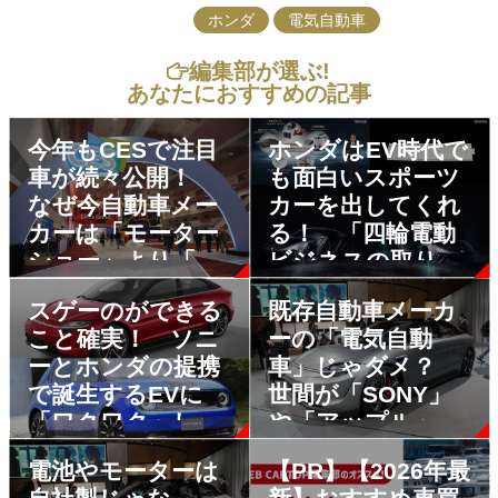
ホンダ
電気自動車
編集部が選ぶ!
あなたにおすすめの記事
今年もCESで注目
ホンダはEV時代で
車が続々公開！
も面白いスポーツ
なぜ今自動車メー
カーを出してくれ
カーは「モーター
る！ 「四輪電動
ショー」より「家
ビジネスの取り組
電見本市」に力を
み」発表でベール
スゲーのができる
既存自動車メーカ
入れるのか？
を被った２台を公
こと確実！ ソニ
ーの「電気自動
開
ーとホンダの提携
車」じゃダメ？
で誕生するEVに
世間が「SONY」
「ワクワク」しか
や「アップル」の
なかった
EVに期待を寄せる
電池やモーターは
【PR】【2026年最
ワケ