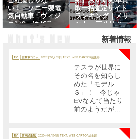
自社製じゃな
新】おすすめ車買
い！ ソニー製電
取一括査定サイト
気自動車「ヴィジ
ランキング｜メリ
ョンS」はどこが
ット・デメリット
「ソニーらしい」
も解説
新着情報
のか
NEW
カ
テ
EV
自動車コラム
2026年08月05日
TEXT: WEB CARTOP編集部
ゴ
リ
テスラが世界に
ー
その名を知らし
めた「モデル
Ｓ」！ 今じゃ
EVなんて当たり
前のようだがそ
の功績を振り返
NEW
ると偉大すぎる!!
カ
テ
EV
新車試乗記
2026年08月04日
TEXT: WEB CARTOP編集部
ゴ