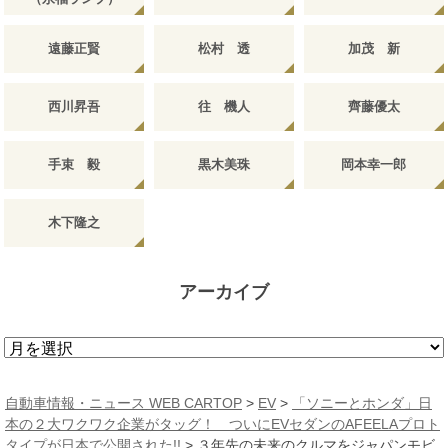
遠藤正賢
松村 透
加茂 新
西川昇吾
往 機人
齊藤優太
手束 毅
黒木美珠
岡本幸一郎
木下隆之
アーカイブ
ア
ー
カ
自動車情報・ニュース WEB CARTOP
>
EV
>
「ソニーとホンダ」日
イ
本の２大ワクワク企業がタッグ！ ついにEVセダンのAFEELAプロト
ブ
タイプが日本で公開された!!
>
３年先の未来のクルマをジャパンモビ