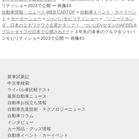
リティショー2023で公開 〜 画像43
自動車情報・ニュース WEB CARTOP
>
自動車イベント・カーイベン
ト
>
モーターショー
>
ジャパンモビリティショー
>
「ソニーとホン
ダ」日本の２大ワクワク企業がタッグ！ ついにEVセダンのAFEELA
プロトタイプが日本で公開された!!
>
３年先の未来のクルマをジャパ
ンモビリティショー2023で公開 〜 画像43
新車試乗記
中古車検索
ライバル車比較テスト
最新自動車ニュース
自動車お役立ち情報
自動車先進技術・テクノロジーニュース
自動車コラム
インタビュー
カー用品・グッズ情報
自動車イベント・カーイベント