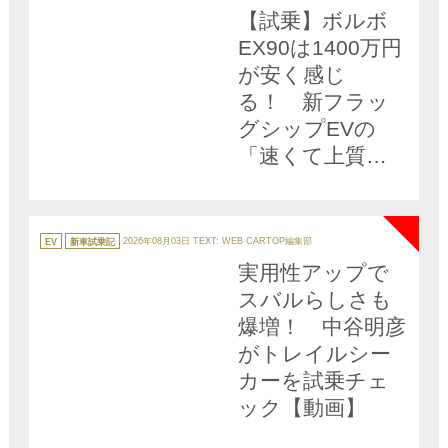
リ
【試乗】ボルボ
ー
EX90は1400万円
が安く感じ
る！ 新フラッ
グシップEVの
「速くて上質で
安全」という圧
NEW
倒的な実力
カ
テ
EV
新車試乗記
2026年08月03日
TEXT: WEB CARTOP編集部
ゴ
リ
実用性アップで
ー
スバルらしさも
爆増！ 中谷明彦
がトレイルシー
カーを試乗チェ
ック【動画】