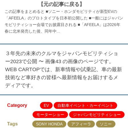
【元の記事に戻る】
この記事をまとめると ■ソニー・ホンダモビリティが新型EVの
「AFEELA」のプロトタイプを日本初公開した ■一般にはジャパン
モビリティショー会場でお披露目される ■「AFEELA」は2026年
春に北米発売した後、同年中...
３年先の未来のクルマをジャパンモビリティショ
ー2023で公開 〜 画像43
の画像のページです。
WEB CARTOPでは、新車情報や試乗記、車の最新
技術など車好きの皆様へ最新情報をお届けするメ
ディアです。
Category
EV
自動車イベント・カーイベント
モーターショー
ジャパンモビリティショー
Tags
SONY HONDA
アフィーラ
ソニー